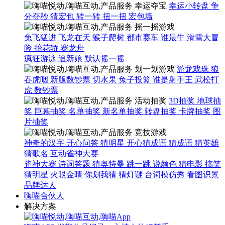
幸运夺宝
幸运小转盘
争
分夺秒
猜宏包
转一转
扭一扭
宏包墙
摇一摇游戏
兔飞猛进
飞龙在天
猴子爬树
都市赛车
谁最牛
滑雪大冒
险
抬花轿
赛龙舟
疯狂游泳
追新娘
默认摇一摇
划一划游戏
游龙戏珠
狼
吞虎咽
新版数钞票
切水果
兔子投篮
谁是射手王
武松打
虎
数钞票
活动抽奖
3D抽奖
地球抽
奖
巨幕抽奖
名单抽奖
新名单抽奖
转盘抽奖
卡牌抽奖
图
片抽奖
竞技游戏
神奇的汉字
开心问答
猜明星
开心猜成语
猜成语
猜英雄
猜歌名
互动雀神大赛
雀神大赛
诗词答题
猜奥特曼
跳一跳
说颜色
猜电影
搞笑
猜明星
火眼金睛
你划我猜
猜灯谜
台词模仿秀
看图识景
品牌达人
嗨喵合伙人
解决方案