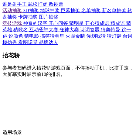
谁是射手王
武松打虎
数钞票
活动抽奖
3D抽奖
地球抽奖
巨幕抽奖
名单抽奖
新名单抽奖
转
盘抽奖
卡牌抽奖
图片抽奖
竞技游戏
神奇的汉字
开心问答
猜明星
开心猜成语
猜成语
猜
英雄
猜歌名
互动雀神大赛
雀神大赛
诗词答题
猜奥特曼
跳一
跳
说颜色
猜电影
搞笑猜明星
火眼金睛
你划我猜
猜灯谜
台词
模仿秀
看图识景
品牌达人
抬花轿
参与者扫码进入抬花轿游戏页面，不停摇动手机，比拼手速，
大屏幕实时展示前10的排名。
适用场景