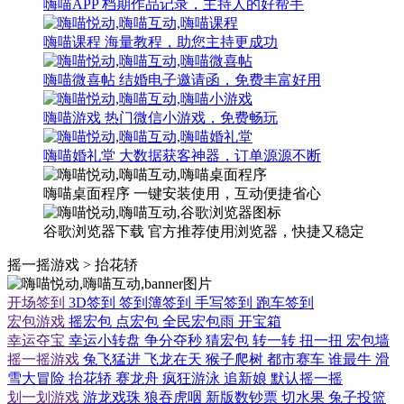
嗨喵APP
档期作品记录，主持人的好帮手
嗨喵课程
海量教程，助您主持更成功
嗨喵微喜帖
结婚电子邀请函，免费丰富好用
嗨喵游戏
热门微信小游戏，免费畅玩
嗨喵婚礼堂
大数据获客神器，订单源源不断
嗨喵桌面程序
一键安装使用，互动便捷省心
谷歌浏览器下载
官方推荐使用浏览器，快捷又稳定
摇一摇游戏
>
抬花轿
开场签到
3D签到
签到簿签到
手写签到
跑车签到
宏包游戏
摇宏包
点宏包
全民宏包雨
开宝箱
幸运夺宝
幸运小转盘
争分夺秒
猜宏包
转一转
扭一扭
宏包墙
摇一摇游戏
兔飞猛进
飞龙在天
猴子爬树
都市赛车
谁最牛
滑
雪大冒险
抬花轿
赛龙舟
疯狂游泳
追新娘
默认摇一摇
划一划游戏
游龙戏珠
狼吞虎咽
新版数钞票
切水果
兔子投篮