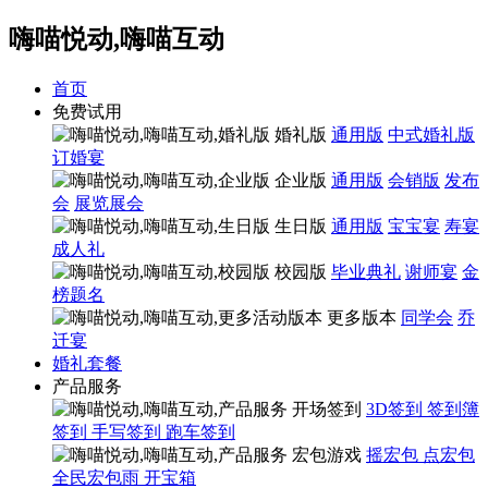
嗨喵悦动,嗨喵互动
首页
免费试用
婚礼版
通用版
中式婚礼版
订婚宴
企业版
通用版
会销版
发布
会
展览展会
生日版
通用版
宝宝宴
寿宴
成人礼
校园版
毕业典礼
谢师宴
金
榜题名
更多版本
同学会
乔
迁宴
婚礼套餐
产品服务
开场签到
3D签到
签到簿
签到
手写签到
跑车签到
宏包游戏
摇宏包
点宏包
全民宏包雨
开宝箱