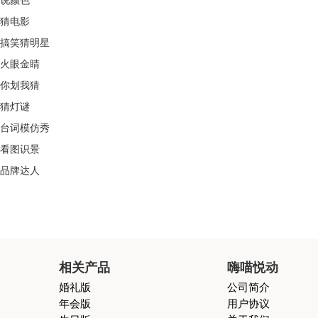
说颜色
猜电影
搞笑猜明星
火眼金睛
你划我猜
猜灯谜
台词模仿秀
看图识景
品牌达人
相关产品
嗨喵悦动
婚礼版
公司简介
年会版
用户协议