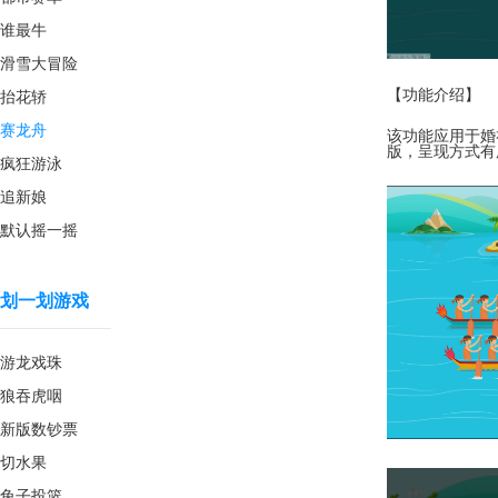
谁最牛
滑雪大冒险
【功能介绍】
抬花轿
赛龙舟
该功能应用于婚
版，呈现方式有
疯狂游泳
追新娘
默认摇一摇
划一划游戏
游龙戏珠
狼吞虎咽
新版数钞票
切水果
兔子投篮