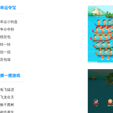
幸运夺宝
幸运小转盘
争分夺秒
猜宏包
转一转
扭一扭
宏包墙
摇一摇游戏
兔飞猛进
飞龙在天
猴子爬树
都市赛车