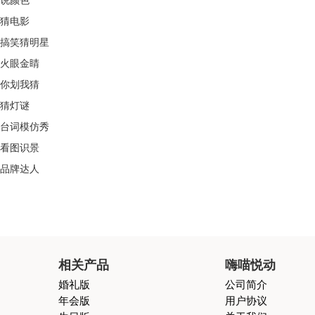
说颜色
猜电影
搞笑猜明星
火眼金睛
你划我猜
猜灯谜
台词模仿秀
看图识景
品牌达人
相关产品
嗨喵悦动
婚礼版
公司简介
年会版
用户协议