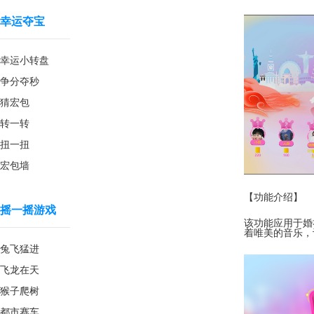
幸运夺宝
幸运小转盘
争分夺秒
猜宏包
转一转
扭一扭
宏包墙
【功能介绍】
摇一摇游戏
该功能应用于婚
着唯美的音乐，
兔飞猛进
飞龙在天
猴子爬树
都市赛车