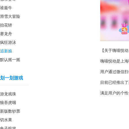
谁最牛
滑雪大冒险
抬花轿
赛龙舟
疯狂游泳
【关于嗨喵悦动
追新娘
默认摇一摇
嗨喵悦动是上海
用户通过微信扫
划一划游戏
目前已经推出了
满足用户的个性
游龙戏珠
狼吞虎咽
新版数钞票
切水果
兔子投篮