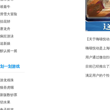
谁最牛
滑雪大冒险
抬花轿
赛龙舟
疯狂游泳
【关于嗨喵悦动
追新娘
嗨喵悦动是上海
默认摇一摇
用户通过微信扫
划一划游戏
目前已经推出了
满足用户的个性
游龙戏珠
狼吞虎咽
新版数钞票
切水果
兔子投篮