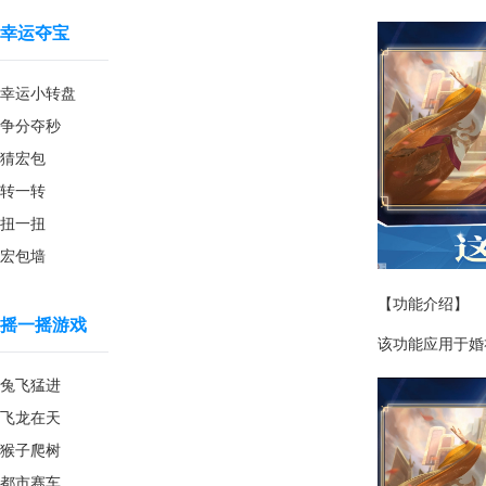
幸运夺宝
幸运小转盘
争分夺秒
猜宏包
转一转
扭一扭
宏包墙
【功能介绍】
摇一摇游戏
该功能应用于婚
兔飞猛进
飞龙在天
猴子爬树
都市赛车