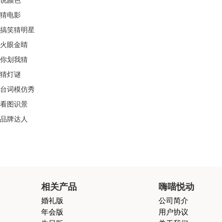
说颜色
猜电影
搞笑猜明星
火眼金睛
你划我猜
猜灯谜
台词模仿秀
看图识景
品牌达人
相关产品
嗨喵悦动
婚礼版
公司简介
年会版
用户协议