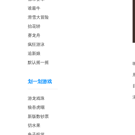
谁最牛
滑雪大冒险
抬花轿
赛龙舟
疯狂游泳
追新娘
默认摇一摇
划一划游戏
游龙戏珠
狼吞虎咽
新版数钞票
切水果
兔子投篮