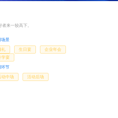
好者来一较高下。
用场景
婚礼
生日宴
企业年会
升学宴
用环节
活动中场
活动后场