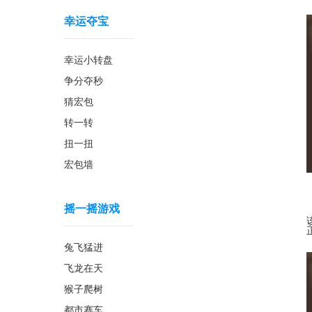
幸运夺宝
幸运小转盘
争分夺秒
猜宏包
转一转
扭一扭
宏包墙
摇一摇游戏
兔飞猛进
飞龙在天
猴子爬树
都市赛车