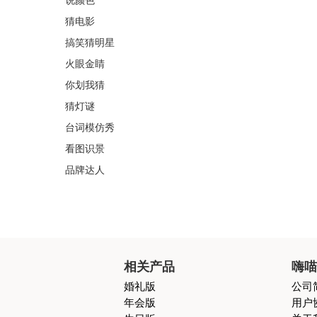
说颜色
猜电影
搞笑猜明星
火眼金睛
你划我猜
猜灯谜
台词模仿秀
看图识景
品牌达人
相关产品
嗨
婚礼版
公司
年会版
用户