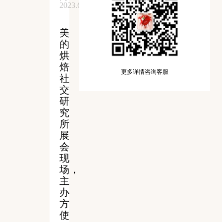
2023.6.30
美
的
烘
焙
更多详情咨询客服
社
交
研
究
所
展
会
现
场，
主
办
方
使