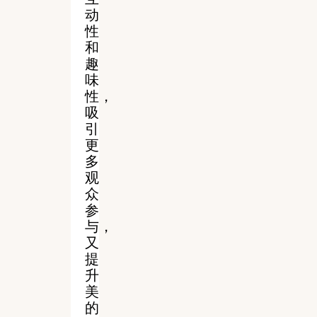
动
性
和
趣
味
性，
吸
引
更
多
观
众
参
与，
又
提
升
美
的