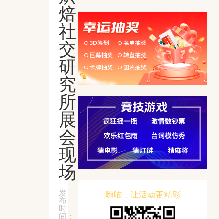
焙
社
交
研
究
所
展
会
现
场
发
嗨喵，让活动更精彩
布
时
间：