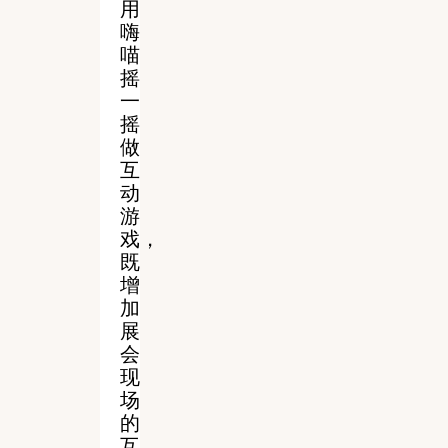
用
嗨
喵
摇
一
摇
做
互
动
游
戏，
既
增
加
展
会
现
场
的
互