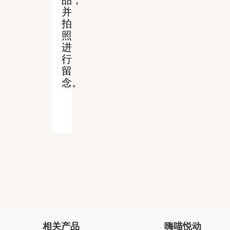
品，
并
拍
照
进
行
留
念。
相关产品
嗨喵悦动