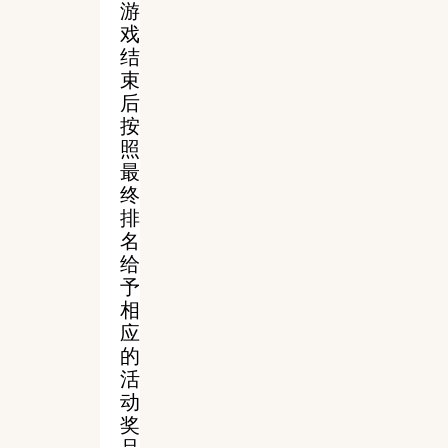
游
戏
结
束
后
按
照
最
终
排
名
给
予
相
应
的
活
动
奖