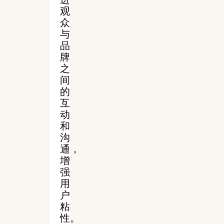
观
众
与
品
牌
之
间
的
互
动
和
沟
通，
增
强
用
户
粘
性。