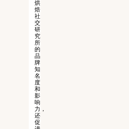
烘
焙
社
交
研
究
所
的
品
牌
知
名
度
和
影
响
力，
还
促
进