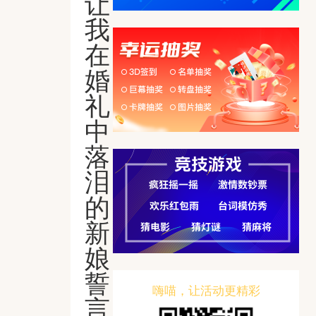
让
我
在
婚
礼
中
落
泪
的
新
娘
誓
嗨喵，让活动更精彩
言