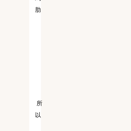
肋
所
以