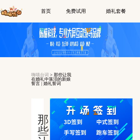
首页
免费试用
婚礼套餐
嗨喵台词
>
那些让我
在婚礼中落泪的新娘
誓言 | 婚礼誓词
那
些