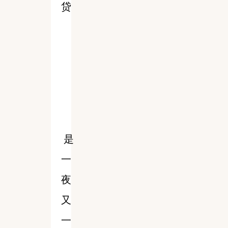
贷
是
一
夜
又
一