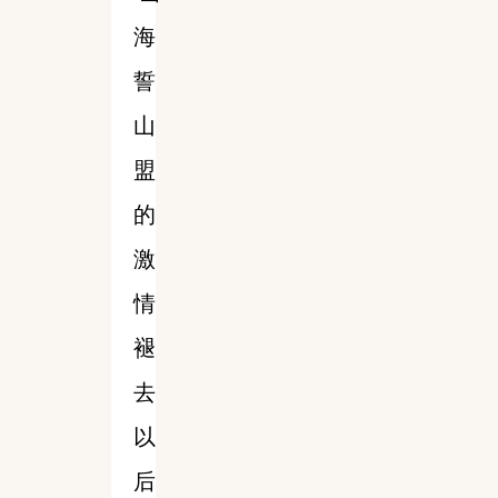
海
誓
山
盟
的
激
情
褪
去
以
后