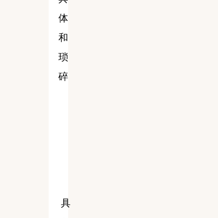
体
和
琐
碎
具