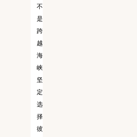
不
是
跨
越
海
峡
坚
定
选
择
彼