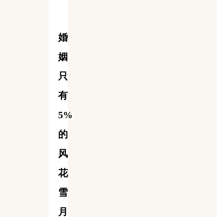
婚
姻
只
有
5%
的
风
花
雪
月