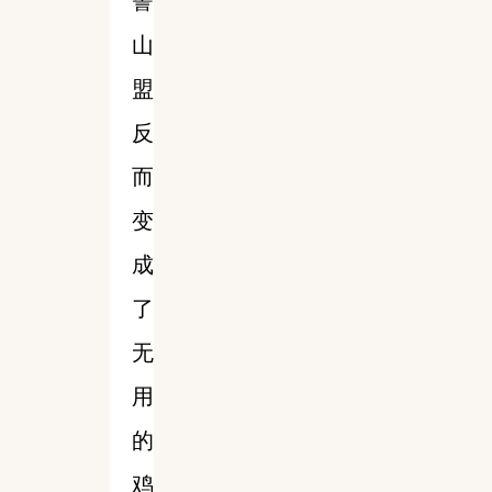
誓
山
盟
反
而
变
成
了
无
用
的
鸡