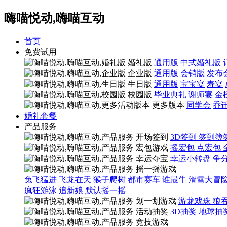
嗨喵悦动,嗨喵互动
首页
免费试用
婚礼版
通用版
中式婚礼版
企业版
通用版
会销版
发布
生日版
通用版
宝宝宴
寿宴
校园版
毕业典礼
谢师宴
金
更多版本
同学会
乔
婚礼套餐
产品服务
开场签到
3D签到
签到簿
宏包游戏
摇宏包
点宏包
幸运夺宝
幸运小转盘
争
摇一摇游戏
兔飞猛进
飞龙在天
猴子爬树
都市赛车
谁最牛
滑雪大冒
疯狂游泳
追新娘
默认摇一摇
划一划游戏
游龙戏珠
狼
活动抽奖
3D抽奖
地球抽
竞技游戏