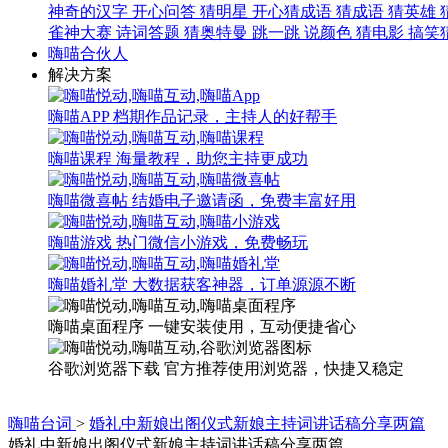
神奇的汉字
开心问答
猜明星
开心猜成语
猜成语
猜英雄
雀神大赛
诗词答题
猜奥特曼
跳一跳
说颜色
猜电影
搞笑
嗨喵合伙人
解决方案
嗨喵APP
档期作品记录，主持人的好帮手
嗨喵课程
海量教程，助您主持更成功
嗨喵微喜帖
结婚电子邀请函，免费丰富好用
嗨喵游戏
热门微信小游戏，免费畅玩
嗨喵婚礼堂
大数据获客神器，订单源源不断
嗨喵桌面程序
一键安装使用，互动便捷省心
谷歌浏览器下载
官方推荐使用浏览器，快捷又稳定
嗨喵台词
>
婚礼中新娘出阁仪式新娘主持词讲话稿分享两篇
婚礼中新娘出阁仪式新娘主持词讲话稿分享两篇