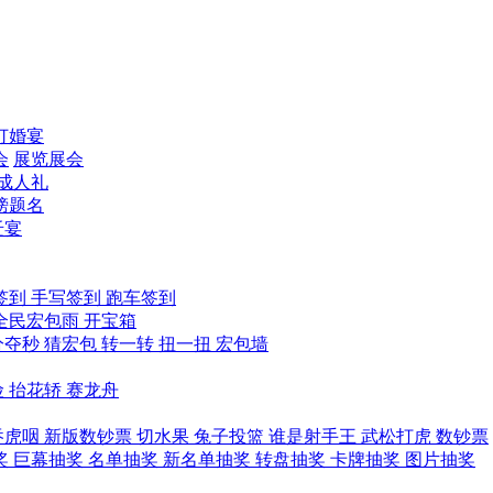
订婚宴
会
展览展会
成人礼
榜题名
迁宴
签到
手写签到
跑车签到
全民宏包雨
开宝箱
分夺秒
猜宏包
转一转
扭一扭
宏包墙
险
抬花轿
赛龙舟
吞虎咽
新版数钞票
切水果
兔子投篮
谁是射手王
武松打虎
数钞票
奖
巨幕抽奖
名单抽奖
新名单抽奖
转盘抽奖
卡牌抽奖
图片抽奖