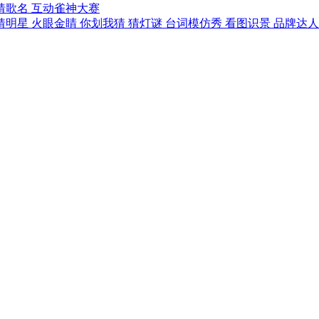
猜歌名
互动雀神大赛
猜明星
火眼金睛
你划我猜
猜灯谜
台词模仿秀
看图识景
品牌达人