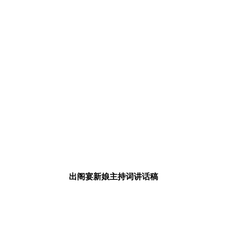
出阁宴新娘主持词讲话稿