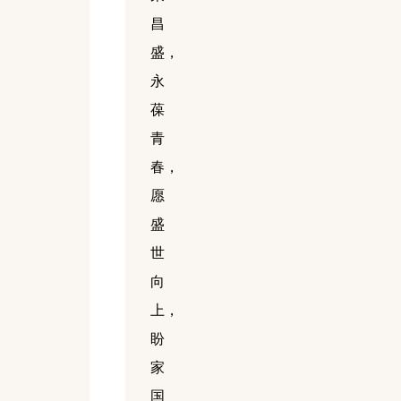
昌
盛，
永
葆
青
春，
愿
盛
世
向
上，
盼
家
国