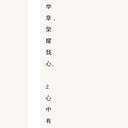
华
章，
荣
耀
我
心。
2.
心
中
有