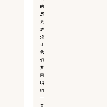
的
历
史
辉
煌，
让
我
们
共
同
唱
响
一
首