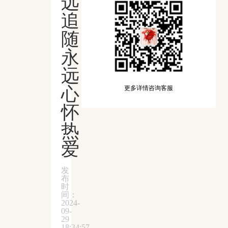
远
追
随
永
远
心
更多详情咨询客服
怀
热
爱
发
布
时
间：
2024-
09-
29
18:34:57