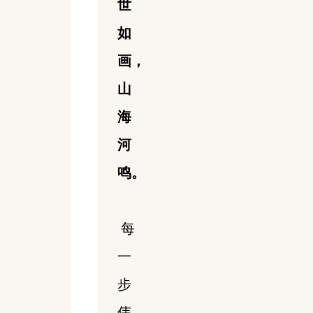
世
如
画，
山
海
河
鸣。
每
一
步
伟