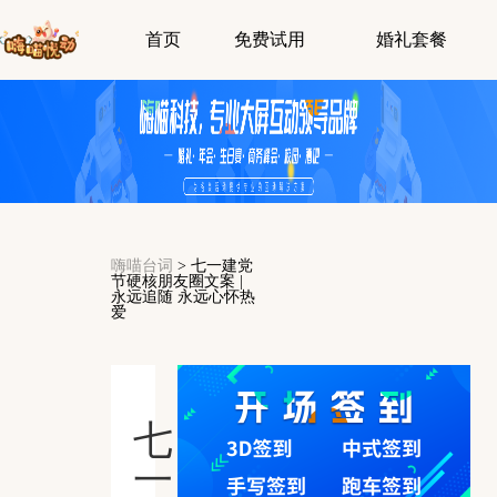
首页
免费试用
婚礼套餐
嗨喵台词
>
七一建党
节硬核朋友圈文案 |
永远追随 永远心怀热
爱
七
一