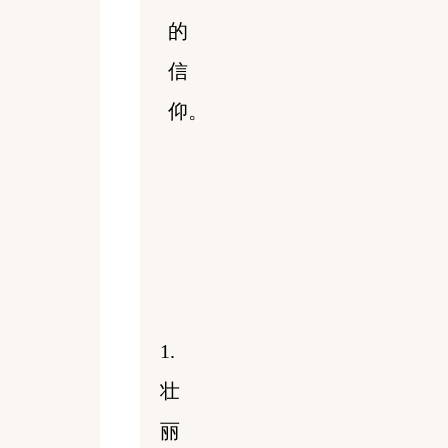
的
信
仰。
1.
壮
丽