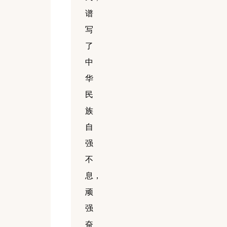
谱
写
了
中
华
民
族
自
强
不
息，
顽
强
奋