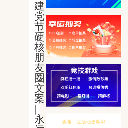
建
党
节
硬
核
朋
友
圈
文
案
|
永
嗨喵，让活动更精彩