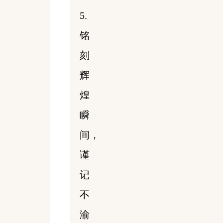
5.
铭
刻
辉
煌
瞬
间，
谨
记
不
渝