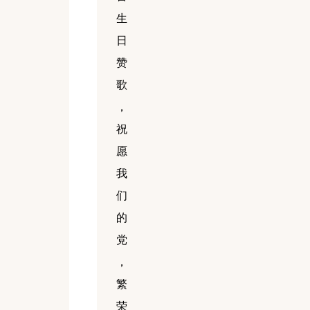
生
日
赞
歌
，
祝
愿
我
们
的
党
，
繁
荣