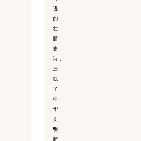
进
的
壮
丽
史
诗，
造
就
了
中
华
文
明
新