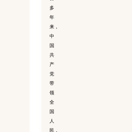
多
年
来，
中
国
共
产
党
带
领
全
国
人
民，