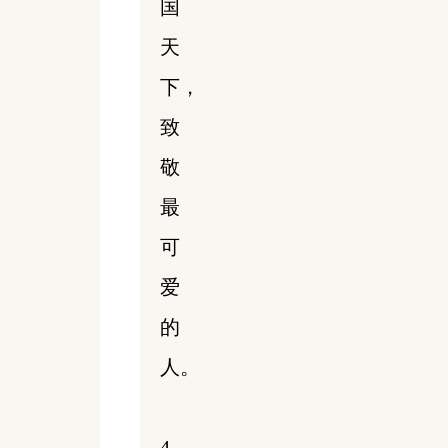
国
天
下，
致
敬
最
可
爱
的
人。
4.