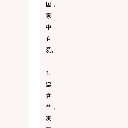
国，
家
中
有
爱。
3.
建
党
节，
家