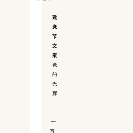
建
党
节
文
案
党
的
光
辉
一
百