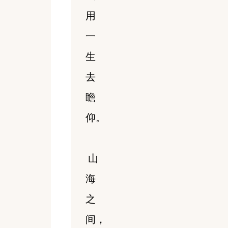
用
一
生
去
瞻
仰。
山
海
之
间，