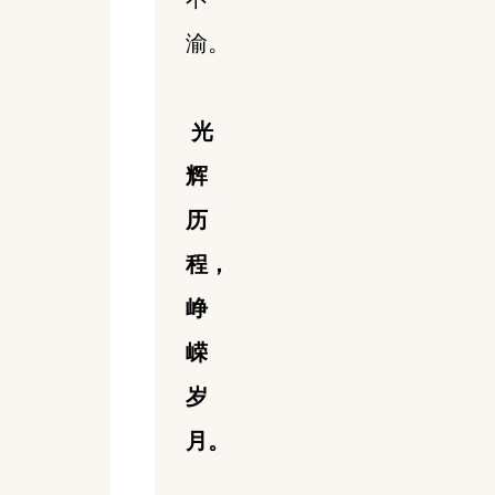
渝。
光
辉
历
程，
峥
嵘
岁
月。