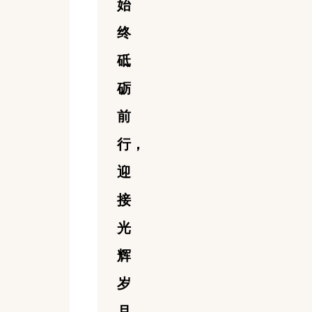
始
终
砥
砺
前
行，
迎
接
光
辉
岁
月。