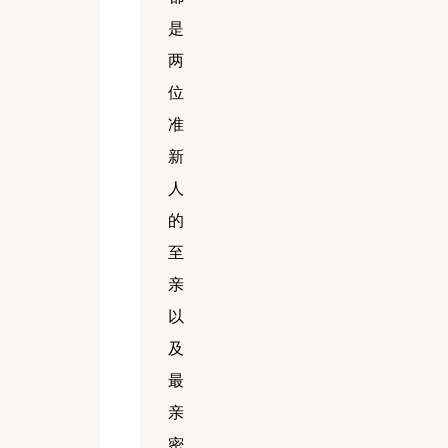
是
两
位
准
新
人
的
至
亲
以
及
最
亲
密