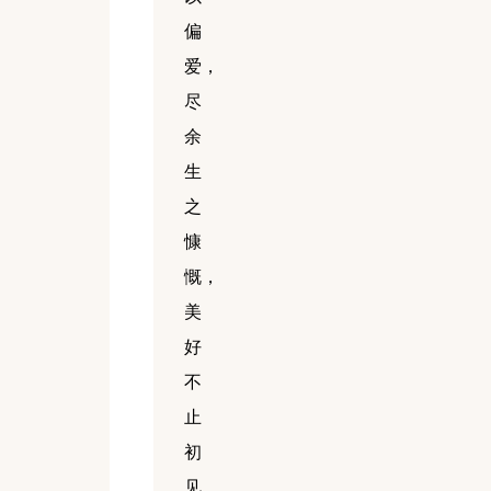
偏
爱，
尽
余
生
之
慷
慨，
美
好
不
止
初
见，