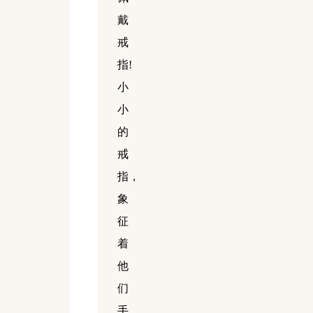
戴
戒
指!
小
小
的
戒
指，
象
征
着
他
们
手