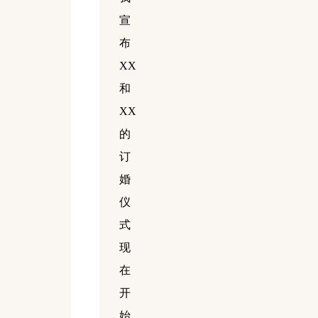
宣
布
XX
和
XX
的
订
婚
仪
式
现
在
开
始。