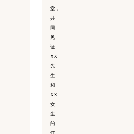
堂，
共
同
见
证
XX
先
生
和
XX
女
生
的
订