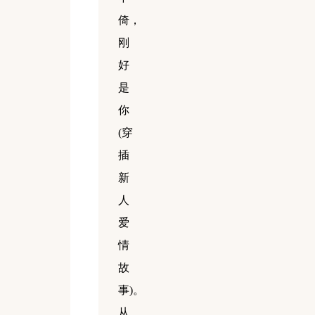
倚，
刚
好
是
你
(穿
插
新
人
爱
情
故
事)。
从