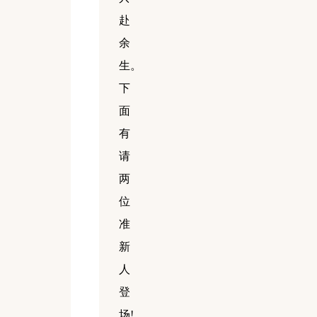
赴
余
生。
下
面
有
请
两
位
准
新
人
登
场!