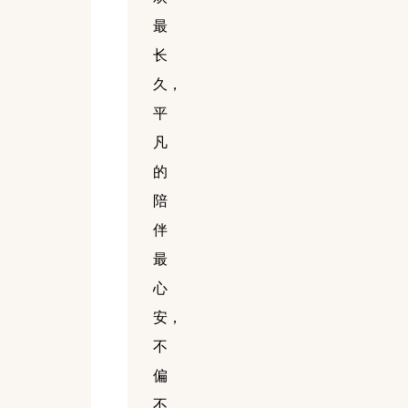
最
长
久，
平
凡
的
陪
伴
最
心
安，
不
偏
不