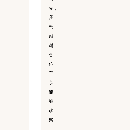
先，
我
想
感
谢
各
位
至
亲
能
够
欢
聚
一