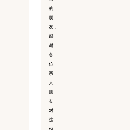
的
朋
友，
感
谢
各
位
亲
人
朋
友
对
这
份