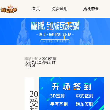
首页
免费试用
婚礼套餐
嗨喵台词
>
2024受新
人夸奖的全流程订婚
主持词
2024
受