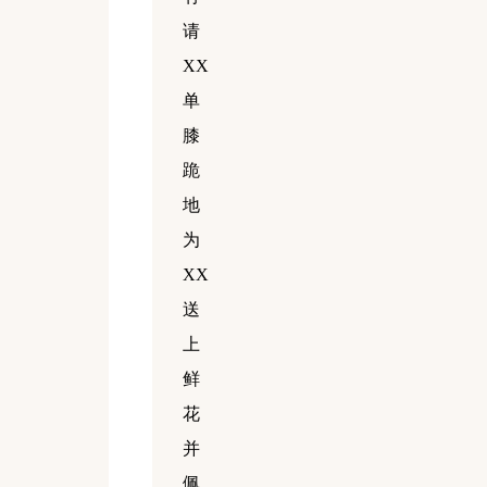
请
XX
单
膝
跪
地
为
XX
送
上
鲜
花
并
佩