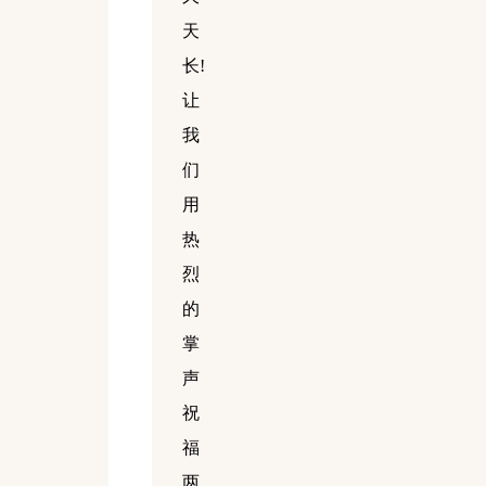
天
长!
让
我
们
用
热
烈
的
掌
声
祝
福
两