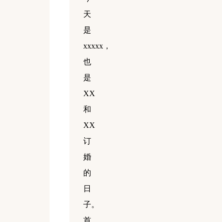
天
是
xxxxx，
也
是
XX
和
XX
订
婚
的
日
子。
首