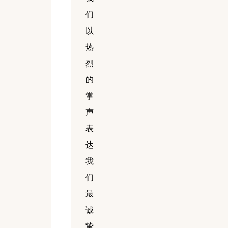
们
以
热
烈
的
掌
声
表
达
我
们
最
诚
挚