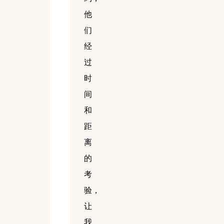
他
们
经
过
时
间
和
距
离
的
考
验，
让
我