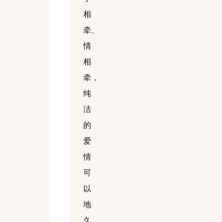
相
牵、
情
相
牵，
纯
洁
的
爱
情
可
以
地
久