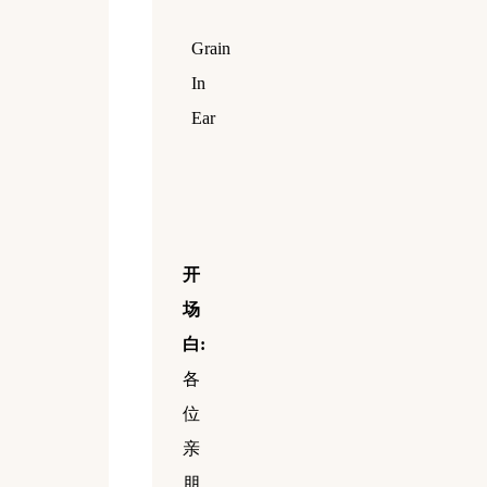
Grain
In
Ear
开
场
白:
各
位
亲
朋