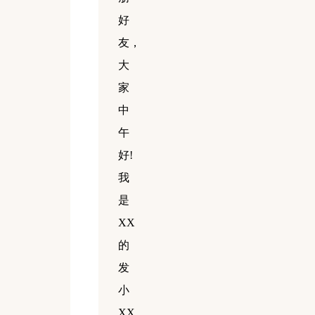
好
友，
大
家
中
午
好!
我
是
XX
的
发
小
XX，