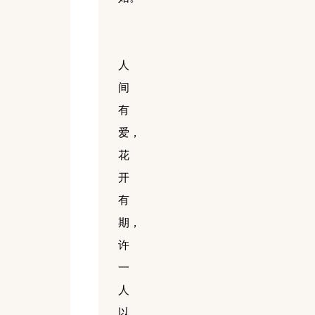
人
间
有
爱，
花
开
有
期，
许
一
人
以