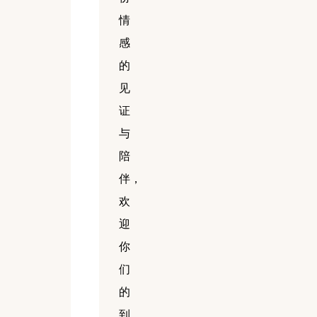
情
感
的
见
证
与
陪
伴，
欢
迎
你
们
的
到