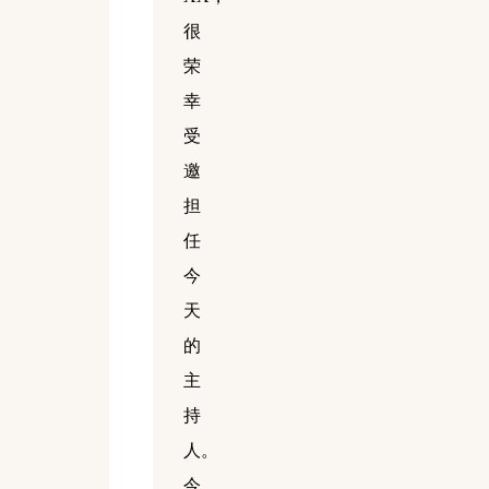
很
荣
幸
受
邀
担
任
今
天
的
主
持
人。
今