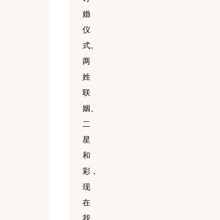
婚
仪
式。
两
姓
联
姻、
二
星
和
彩，
现
在
我