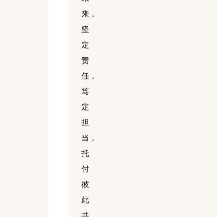
来，
坚
定
责
任，
笃
定
担
当，
托
付
彼
此
共