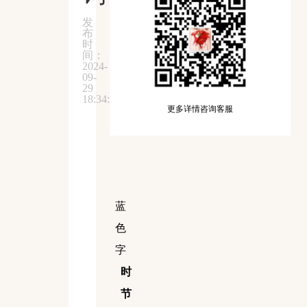
发
布
时
间：
2024-
09-
29
18:34:57
更多详情咨询客服
蓝
色
字
时
节