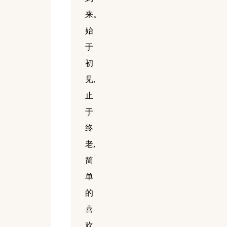
来。
始
于
初
见,
止
于
终
老,
简
单
的
喜
欢