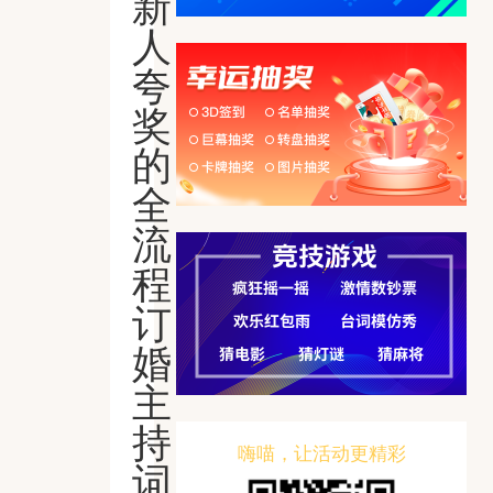
新
人
夸
奖
的
全
流
程
订
婚
主
持
嗨喵，让活动更精彩
词