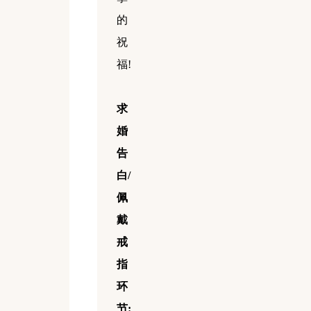
的
祝
福!
求
婚
告
白/
佩
戴
戒
指
环
节: