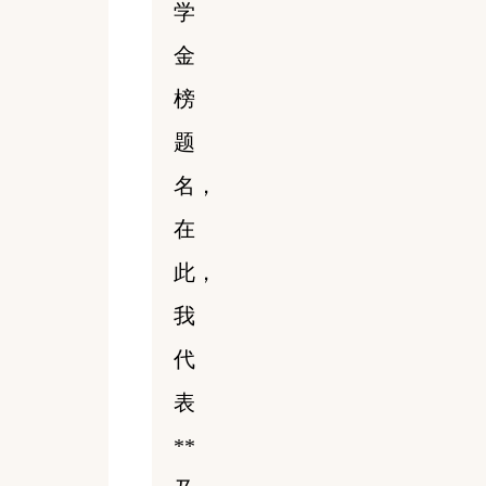
学
金
榜
题
名，
在
此，
我
代
表
**