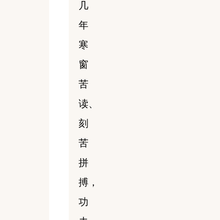
几
年
寒
窗
苦
读、
刻
苦
拼
搏，
功