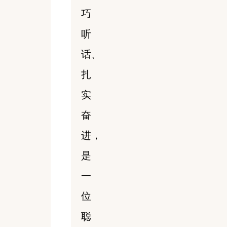
巧
听
话、
扎
实
奋
进，
是
一
位
聪