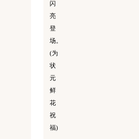
闪
亮
登
场。
(为
状
元
鲜
花
祝
福)