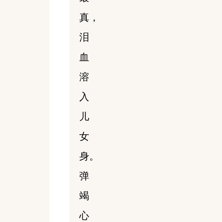
真，
泪
血
溶
入
儿
女
身。
弹
竭
心