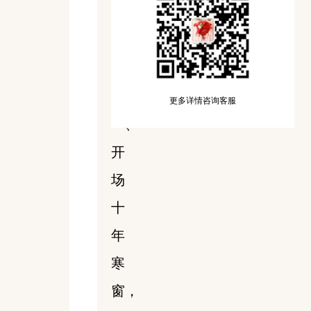
更多详情咨询客服
一、
开
场
十
年
寒
窗，