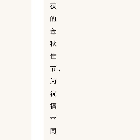
获
的
金
秋
佳
节，
为
祝
福
**
同