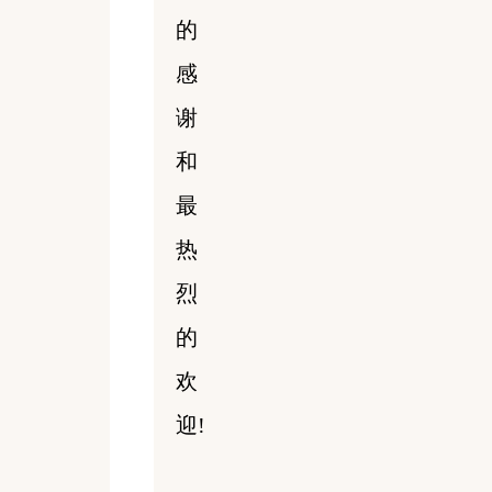
的
感
谢
和
最
热
烈
的
欢
迎!