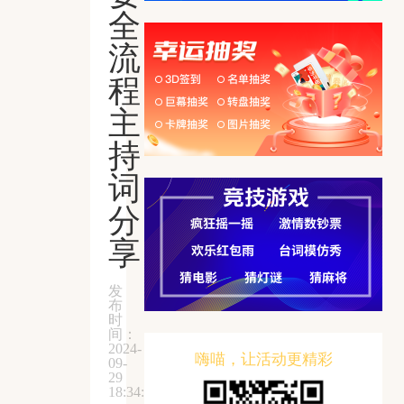
全
流
程
主
持
词
分
享
发
布
时
间：
2024-
嗨喵，让活动更精彩
09-
29
18:34:57