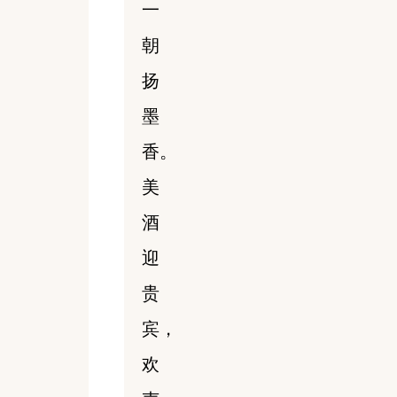
一
朝
扬
墨
香。
美
酒
迎
贵
宾，
欢