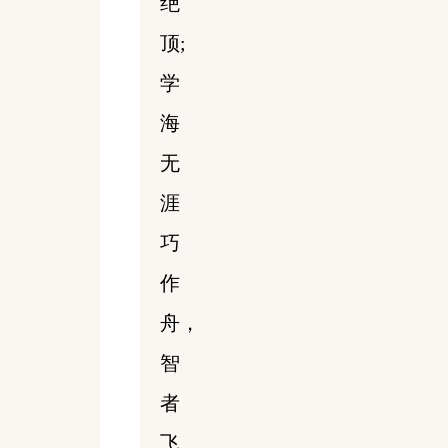
绝
顶;
学
海
无
涯
巧
作
舟，
智
者
飞