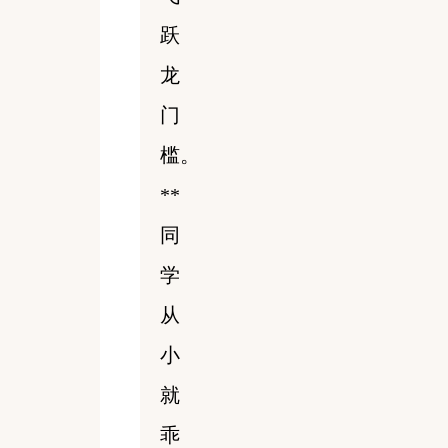
跃
龙
门
槛。
**
同
学
从
小
就
乖