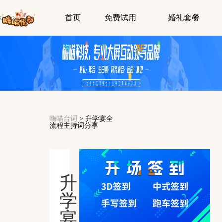
首页
免费试用
婚礼套餐
嗨喵台词
>
升学宴全
流程主持词分享
升
学
宴