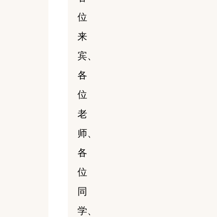
位
来
宾、
各
位
老
师、
各
位
同
学、