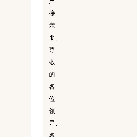
声
接
亲
朋。
尊
敬
的
各
位
领
导、
各