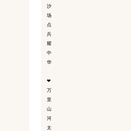
沙
场
点
兵
耀
中
华
❤
万
里
山
河
太