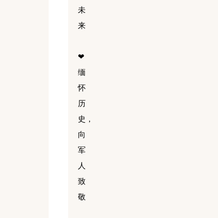
未
来
❤
缅
怀
历
史，
向
军
人
致
敬