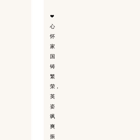
❤
心
怀
家
国
铸
繁
荣，
英
姿
飒
爽
振