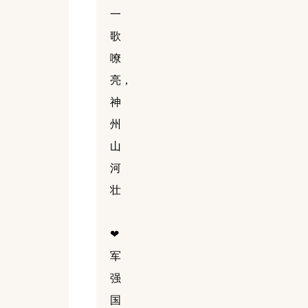
一
歌
嘹
亮，
神
州
山
河
壮
❤
军
强
国