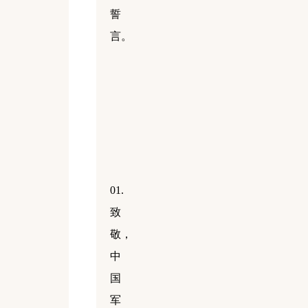
誓
言。
01.
致
敬，
中
国
军