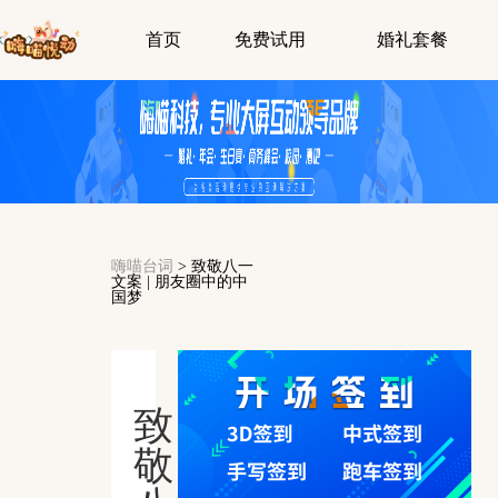
首页
免费试用
婚礼套餐
嗨喵台词
>
致敬八一
文案 | 朋友圈中的中
国梦
致
敬