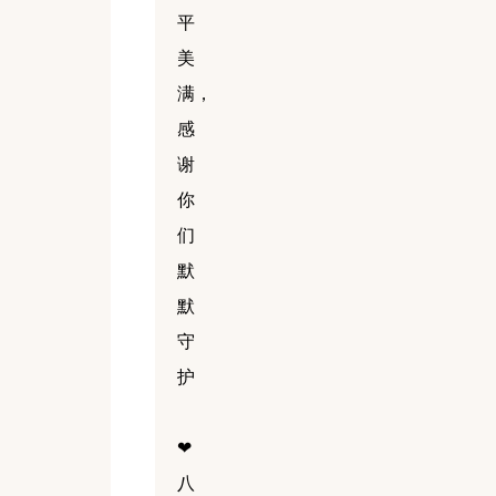
平
美
满，
感
谢
你
们
默
默
守
护
❤
八