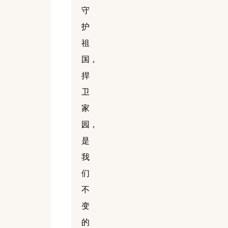
守
护
祖
国，
捍
卫
家
园，
是
我
们
不
变
的