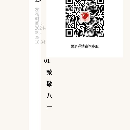
发
布
时
间：
2024-
09-
29
18:34:57
更多详情咨询客服
01
致
敬
八
一