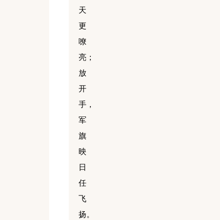
天
更
嘹
亮；
放
开
手，
军
旗
映
日
任
飞
扬。