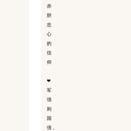
赤
胆
忠
心
的
信
仰
❤
军
强
则
国
强，