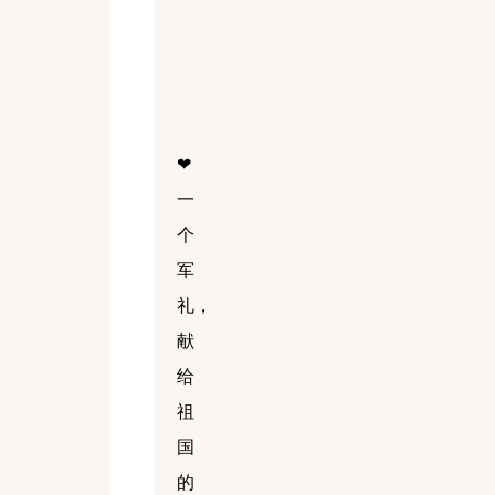
❤
一
个
军
礼，
献
给
祖
国
的