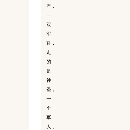
严，
一
双
军
鞋，
走
的
是
神
圣，
一
个
军
人，