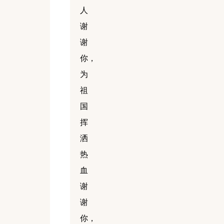
人
谢
谢
你，
为
祖
国
挥
洒
热
血
谢
谢
你，