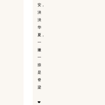
安，
泱
泱
华
夏，
一
撇
一
捺
是
脊
梁
❤