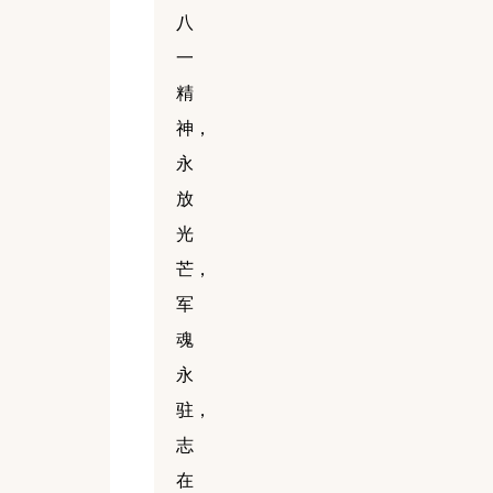
八
一
精
神，
永
放
光
芒，
军
魂
永
驻，
志
在