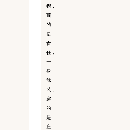
帽，
顶
的
是
责
任，
一
身
我
装，
穿
的
是
庄