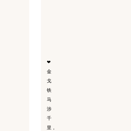
❤
金
戈
铁
马
涉
千
里，