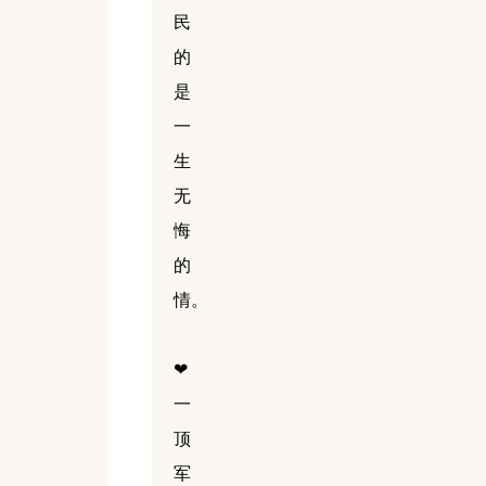
民
的
是
一
生
无
悔
的
情。
❤
一
顶
军