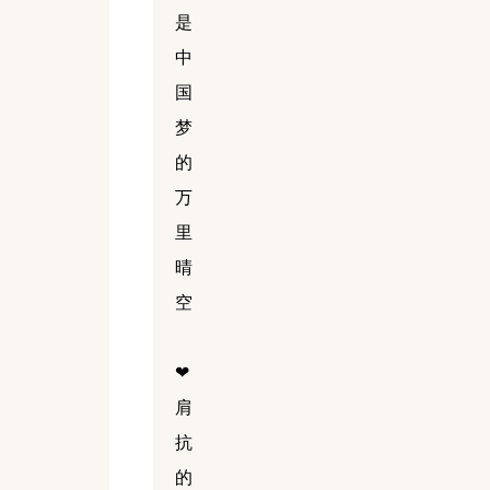
是
中
国
梦
的
万
里
晴
空
❤
肩
抗
的