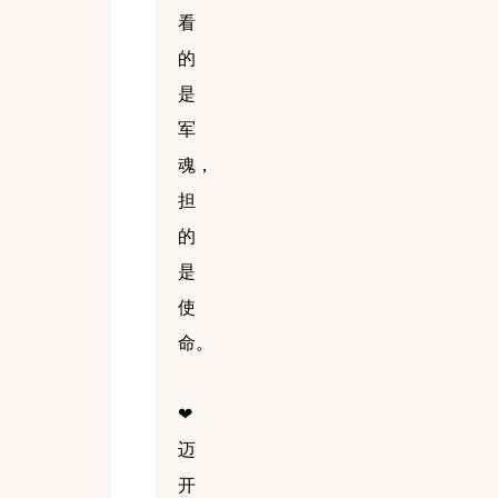
看
的
是
军
魂，
担
的
是
使
命。
❤
迈
开