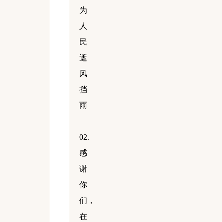
为
人
民
遮
风
挡
雨
02.
感
谢
你
们，
在