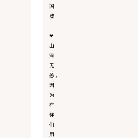
国
威
❤
山
河
无
恙，
因
为
有
你
们
用