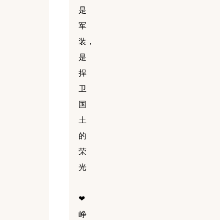
是
军
装，
是
捍
卫
国
土
的
荣
光
❤
峥