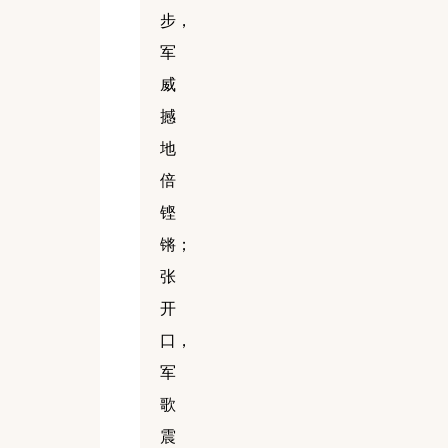
步，
军
威
撼
地
倍
铿
锵；
张
开
口，
军
歌
震