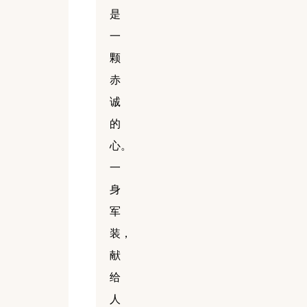
是
一
颗
赤
诚
的
心。
一
身
军
装，
献
给
人