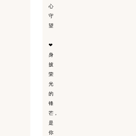
心
守
望
❤
身
披
荣
光
的
锋
芒，
是
你