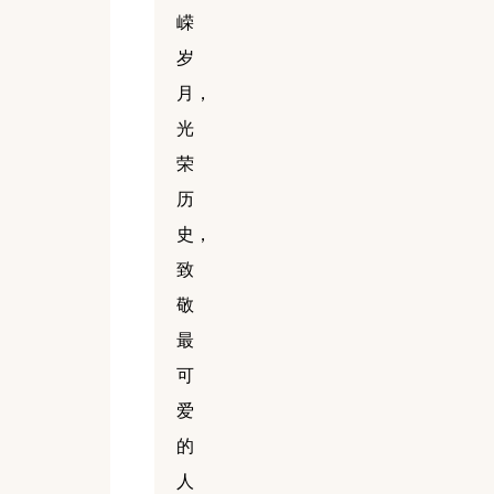
嵘
岁
月，
光
荣
历
史，
致
敬
最
可
爱
的
人