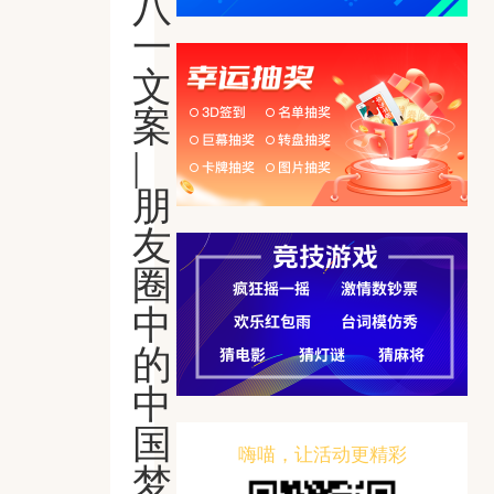
八
一
文
案
|
朋
友
圈
中
的
中
国
嗨喵，让活动更精彩
梦