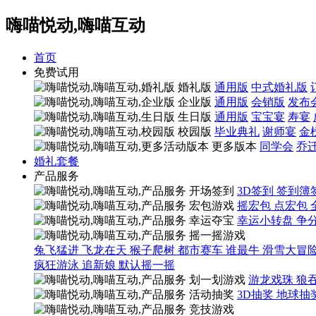
嗨喵悦动,嗨喵互动
首页
免费试用
婚礼版
通用版
中式婚礼版
企业版
通用版
会销版
发布
生日版
通用版
宝宝宴
寿宴
校园版
毕业典礼
谢师宴
金
更多版本
同学会
乔
婚礼套餐
产品服务
开场签到
3D签到
签到簿
宏包游戏
摇宏包
点宏包
幸运夺宝
幸运小转盘
争
摇一摇游戏
兔飞猛进
飞龙在天
猴子爬树
都市赛车
谁最牛
滑雪大冒
疯狂游泳
追新娘
默认摇一摇
划一划游戏
游龙戏珠
狼
活动抽奖
3D抽奖
地球抽
竞技游戏