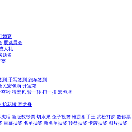
订婚宴
会
展览展会
成人礼
榜题名
迁宴
签到
手写签到
跑车签到
全民宏包雨
开宝箱
分夺秒
猜宏包
转一转
扭一扭
宏包墙
险
抬花轿
赛龙舟
吞虎咽
新版数钞票
切水果
兔子投篮
谁是射手王
武松打虎
数钞票
奖
巨幕抽奖
名单抽奖
新名单抽奖
转盘抽奖
卡牌抽奖
图片抽奖