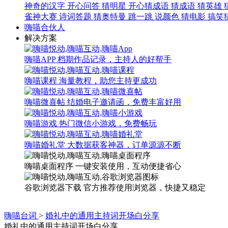
神奇的汉字
开心问答
猜明星
开心猜成语
猜成语
猜英雄
雀神大赛
诗词答题
猜奥特曼
跳一跳
说颜色
猜电影
搞笑
嗨喵合伙人
解决方案
嗨喵APP
档期作品记录，主持人的好帮手
嗨喵课程
海量教程，助您主持更成功
嗨喵微喜帖
结婚电子邀请函，免费丰富好用
嗨喵游戏
热门微信小游戏，免费畅玩
嗨喵婚礼堂
大数据获客神器，订单源源不断
嗨喵桌面程序
一键安装使用，互动便捷省心
谷歌浏览器下载
官方推荐使用浏览器，快捷又稳定
嗨喵台词
>
婚礼中的通用主持词开场白分享
婚礼中的通用主持词开场白分享