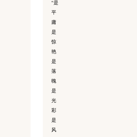
“是
平
庸
是
惊
艳
是
落
魄
是
光
彩
是
风