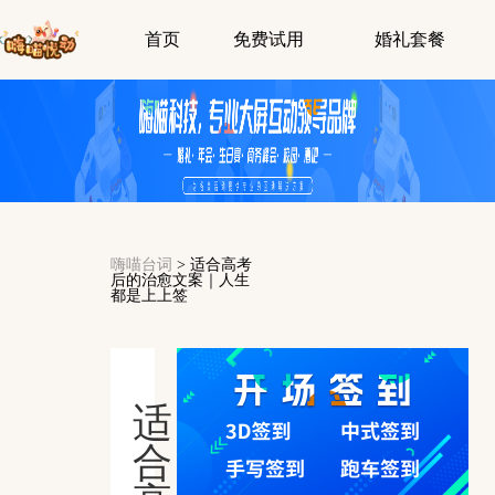
首页
免费试用
婚礼套餐
嗨喵台词
>
适合高考
后的治愈文案｜人生
都是上上签
适
合