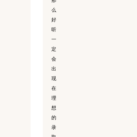
那
么
好
听
一
定
会
出
现
在
理
想
的
录