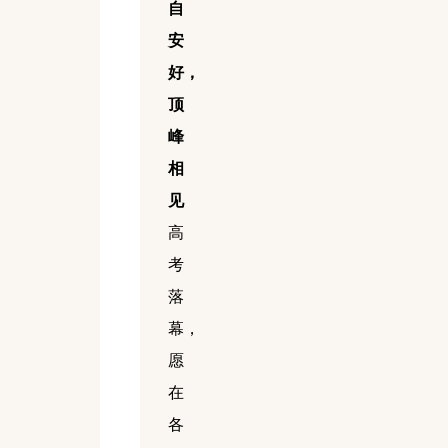
自
安
好，
顶
峰
相
见
高
考
落
幕，
愿
在
各