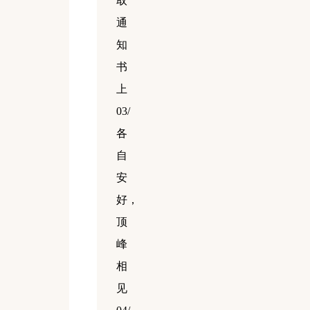
取
通
知
书
上
03/
各
自
安
好，
顶
峰
相
见