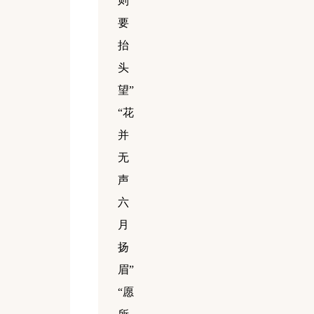
则
要
抬
头
望”
“花
并
无
声
六
月
扬
眉”
“愿