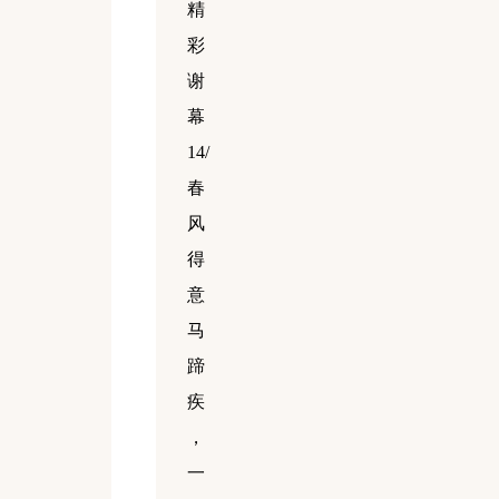
精
彩
谢
幕
14/
春
风
得
意
马
蹄
疾
，
一