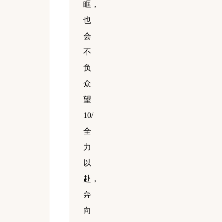
眶，
也
会
不
负
众
望
10/
全
力
以
赴，
奔
向