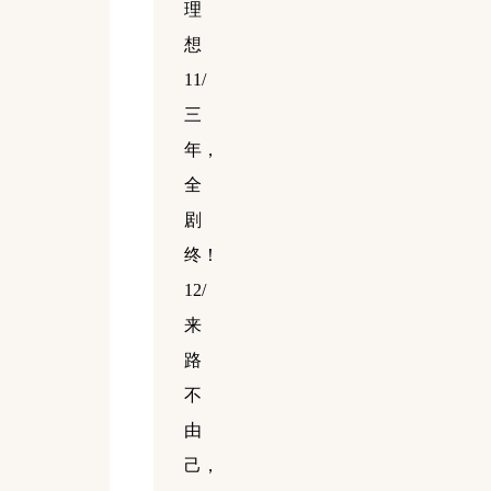
理
想
11/
三
年，
全
剧
终！
12/
来
路
不
由
己，