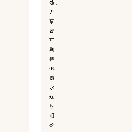
荡，
万
事
皆
可
期
待
09/
愿
永
远
热
泪
盈