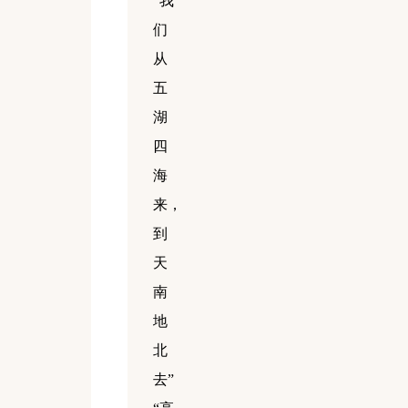
“我
们
从
五
湖
四
海
来，
到
天
南
地
北
去”