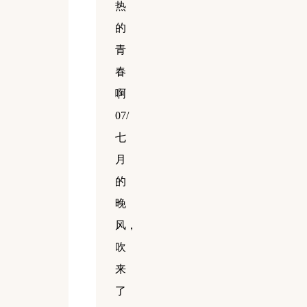
热
的
青
春
啊
07/
七
月
的
晚
风，
吹
来
了