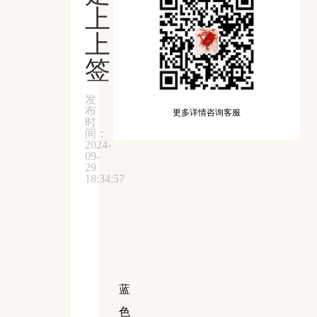
上
上
签
发
布
更多详情咨询客服
时
间：
2024-
09-
29
18:34:57
蓝
色