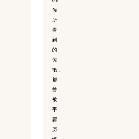
04/
你
所
看
到
的
惊
艳，
都
曾
被
平
庸
历