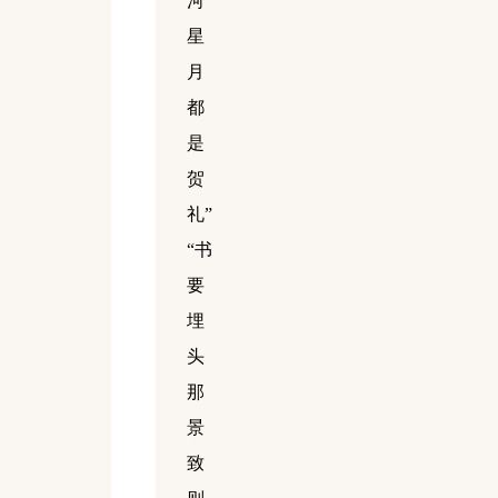
河
星
月
都
是
贺
礼”
“书
要
埋
头
那
景
致