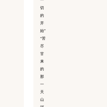
一
切
的
开
始”
“苦
尽
甘
来
的
那
一
天
山