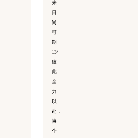
来
日
尚
可
期
13/
彼
此
全
力
以
赴，
换
个