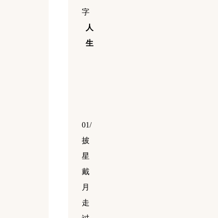
字
人
生
01/
披
星
戴
月
走