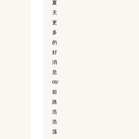
夏
天
更
多
的
好
消
息
08/
前
路
浩
浩
荡