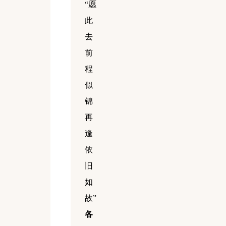
“愿
此
去
前
程
似
锦
再
逢
依
旧
如
故”
各