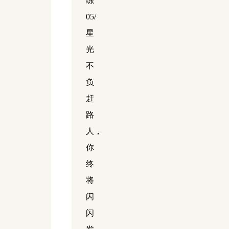
练
05/
星
光
不
负
赶
路
人，
你
终
将
闪
闪