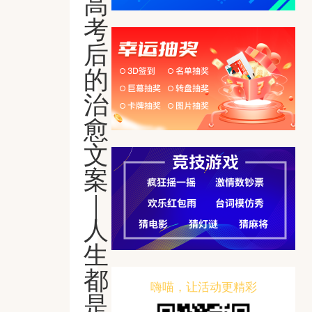
高
考
后
的
治
愈
文
案
｜
人
生
都
嗨喵，让活动更精彩
是