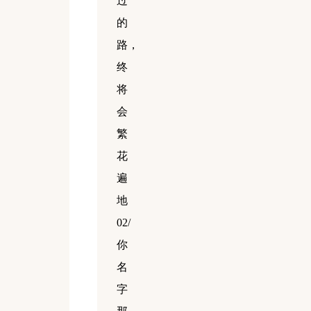
过
的
路，
终
将
会
繁
花
遍
地
02/
你
名
字