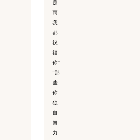
是
雨
我
都
祝
福
你”
“那
些
你
独
自
努
力