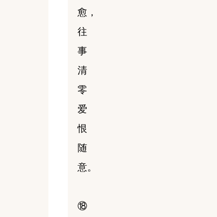
愈，
往
事
清
零
爱
恨
随
意。
⑱