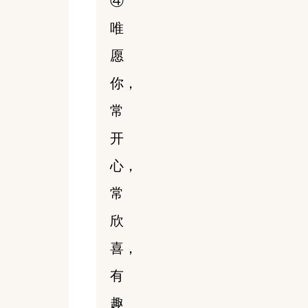
④
唯
愿
你，
常
开
心，
常
欣
喜，
有
趣