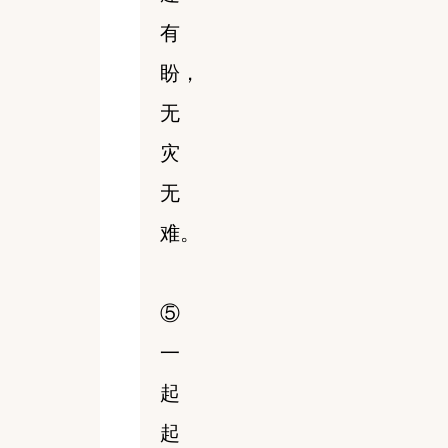
有
盼，
无
灾
无
难。
⑤
一
起
起