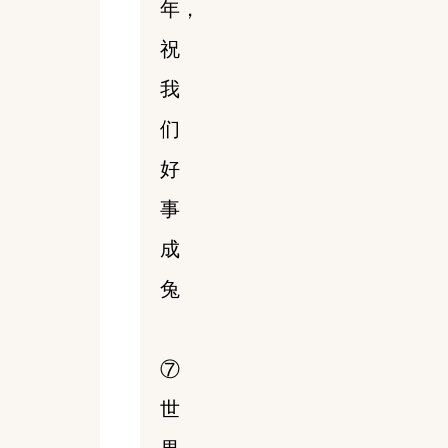
年，
祝
我
们
好
事
成
兔
⑦
世