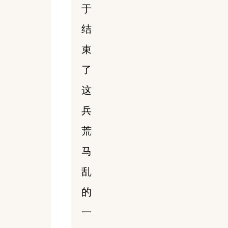
于
结
束
了
这
兵
荒
马
乱
的
一