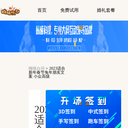
首页
免费试用
婚礼套餐
嗨喵台词
>
2023适合
新年春节兔年朋友文
案 小众高级
2023
适