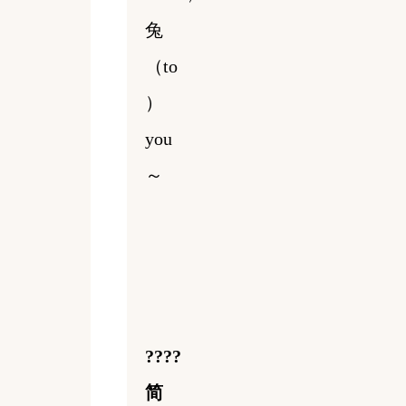
兔
（to
）
you
～
????
简