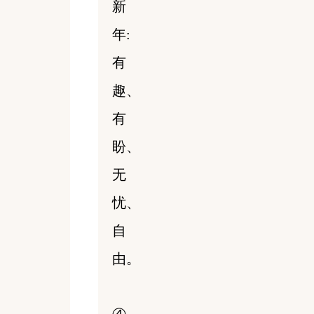
新
年:
有
趣、
有
盼、
无
忧、
自
由。