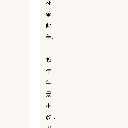
杯
敬
此
年。
⑲
年
年
景
不
改，