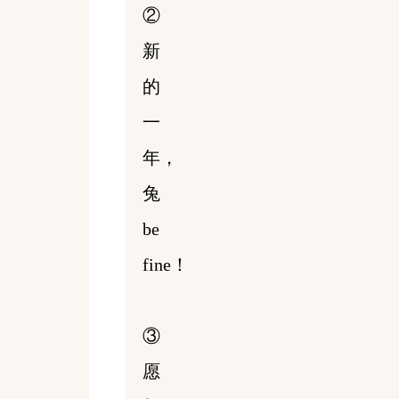
②
新
的
一
年，
兔
be
fine！
③
愿