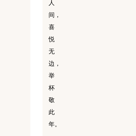
人
间，
喜
悦
无
边，
举
杯
敬
此
年。