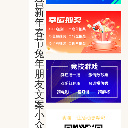
合
新
年
春
节
兔
年
朋
友
文
案
小
嗨喵，让活动更精彩
众