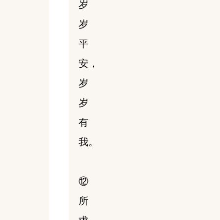
岁
岁
平
安，
岁
岁
有
我。
⑫
所