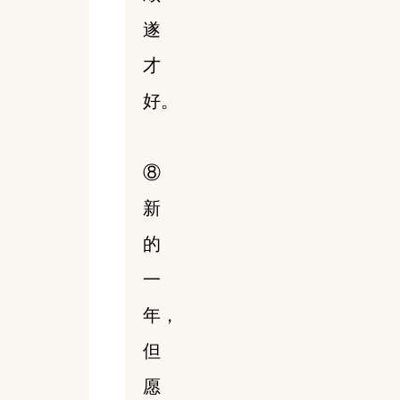
遂
才
好。
⑧
新
的
一
年，
但
愿