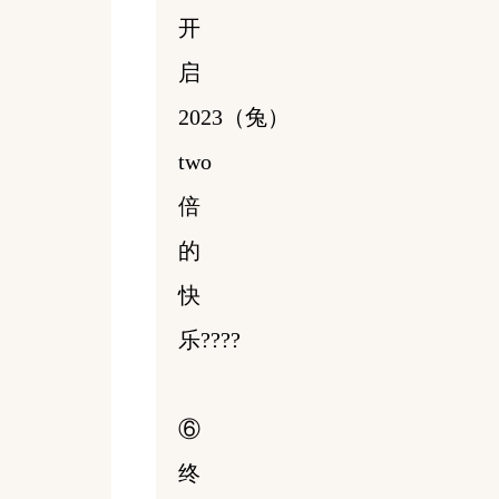
开
启
2023（兔）
two
倍
的
快
乐????
⑥
终