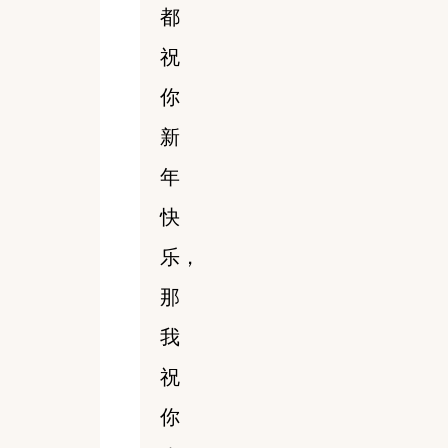
都
祝
你
新
年
快
乐，
那
我
祝
你