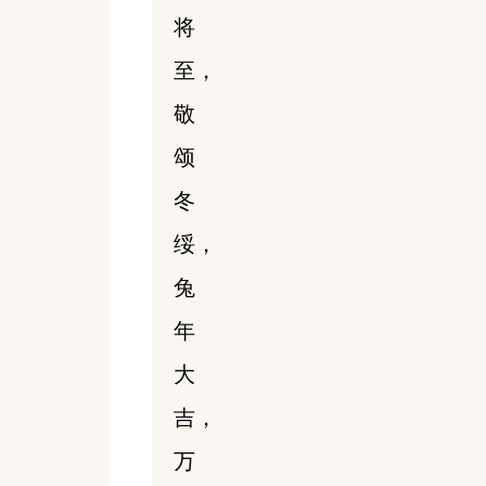
将
至，
敬
颂
冬
绥，
兔
年
大
吉，
万