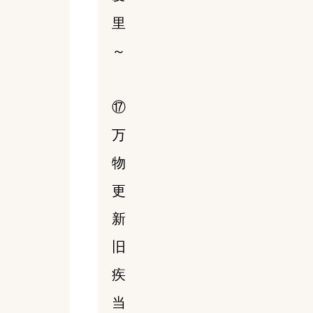
里
～
⑰
万
物
更
新
旧
疾
当