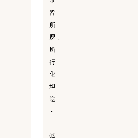
求
皆
所
愿，
所
行
化
坦
途
～
⑬