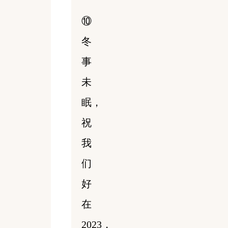
⑩
冬
事
未
眠，
祝
我
们
好
在
2023，