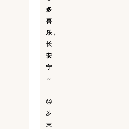
多
喜
乐，
长
安
宁
～
⑭
岁
末