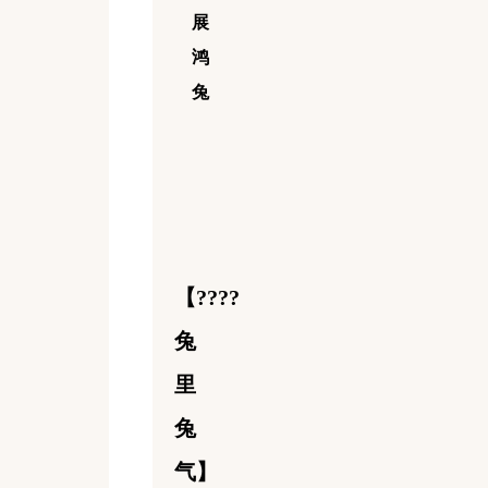
展
鸿
兔
【????
兔
里
兔
气】