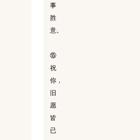
事
胜
意。
⑮
祝
你，
旧
愿
皆
已