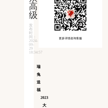
高
级
发
布
时
间：
更多详情咨询客服
2024-
09-
29
18:34:57
瑞
兔
送
福
2023
大