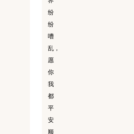
界
纷
纷
嘈
乱，
愿
你
我
都
平
安
顺