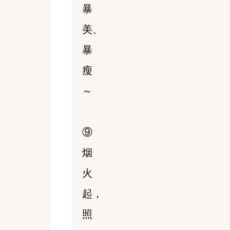
暴
美、
暴
瘦
～
⑨
烟
火
起，
照