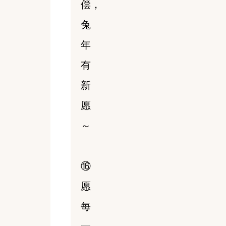
偿，
兔
年
有
新
愿
～
⑯
愿
每