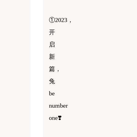
①2023，
开
启
新
篇，
兔
be
number
one❣️