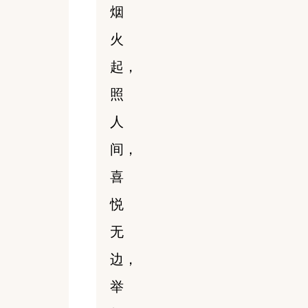
烟
火
起，
照
人
间，
喜
悦
无
边，
举