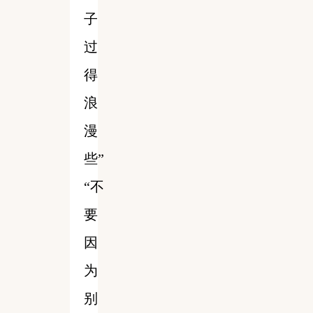
子
过
得
浪
漫
些”
“不
要
因
为
别