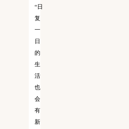
“日
复
一
日
的
生
活
也
会
有
新