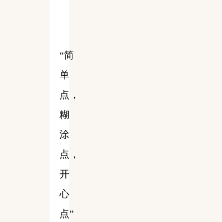
“简
单
点，
糊
涂
点，
开
心
点”