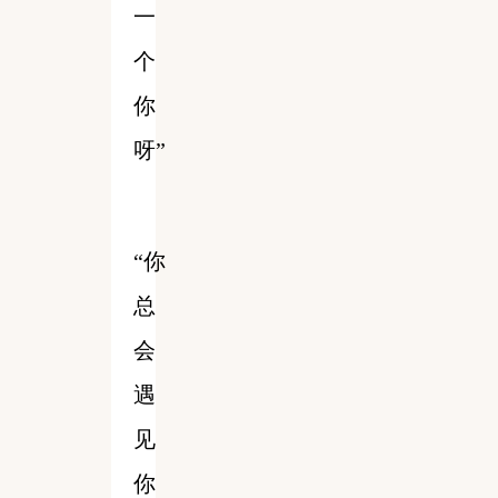
一
个
你
呀”
“你
总
会
遇
见
你