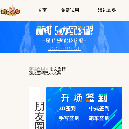
首页
免费试用
婚礼套餐
嗨喵台词
>
朋友圈精
选文艺精致小文案
朋
友
圈