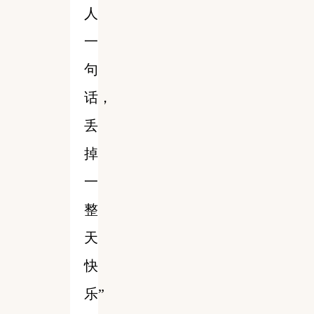
人
一
句
话，
丢
掉
一
整
天
快
乐”