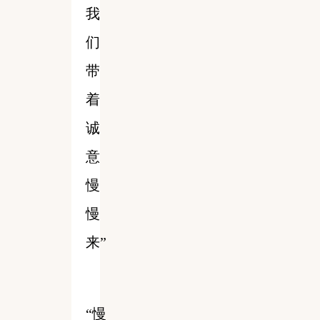
我
们
带
着
诚
意
慢
慢
来”
“慢