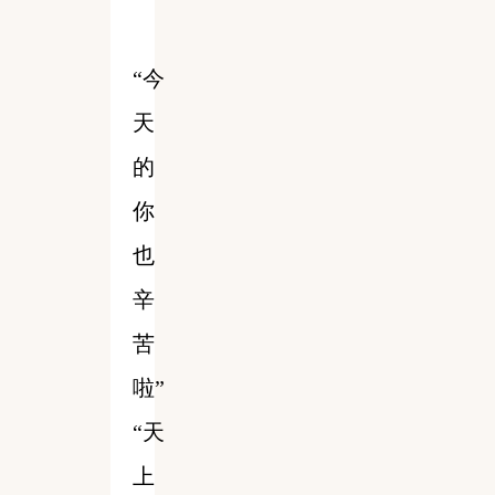
“今
天
的
你
也
辛
苦
啦”
“天
上