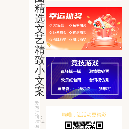
精
选
文
艺
精
致
小
文
案
发
布
时
嗨喵，让活动更精彩
间：
2024-
09-