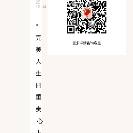
29
18:34:57
“
完
更多详情咨询客服
美
人
生
四
重
奏
心
上