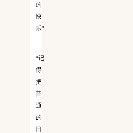
的
快
乐”
“记
得
把
普
通
的
日