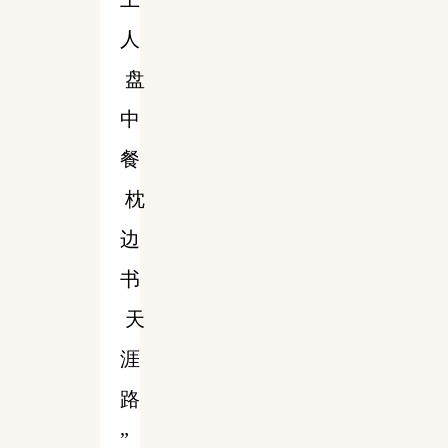
人
盘
中
餐
枕
边
书
天
涯
路
”