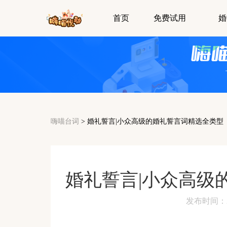
首页
免费试用
婚
嗨喵台词
>
婚礼誓言|小众高级的婚礼誓言词精选全类型
婚礼誓言|小众高级
发布时间：2024