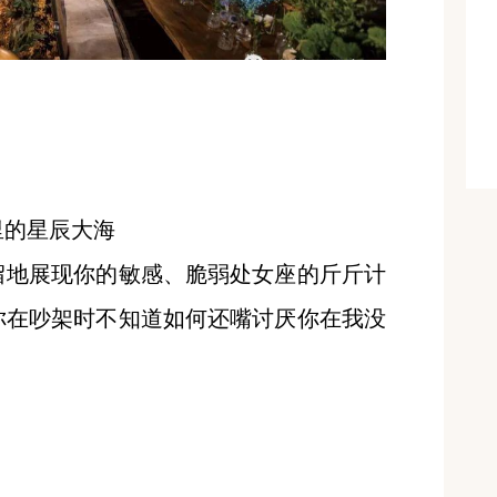
里的星辰大海
留地展现你的敏感、脆弱处女座的斤斤计
你在吵架时不知道如何还嘴讨厌你在我没