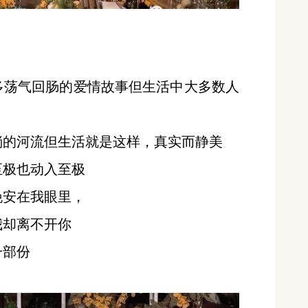
多荡气回肠的爱情故事但生活中大多数人
淌的河流但生活就是这样，真实而静美
至极也动入至极
晚安在我眼里，
我却离不开你
一部份