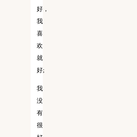
好，
我
喜
欢
就
好;
我
没
有
很