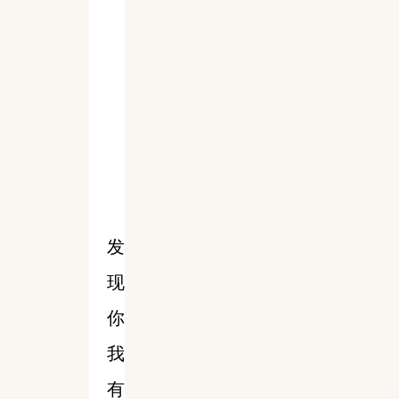
发
现
你
我
有