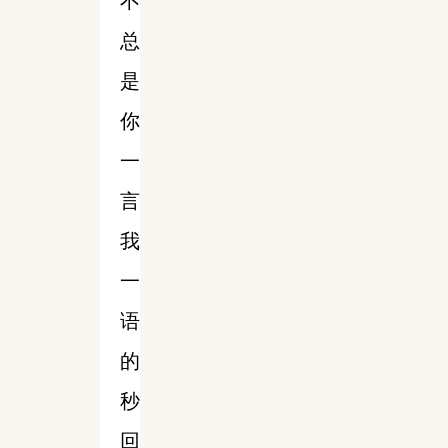
不
总
是
你
一
言
我
一
语
的
秒
回