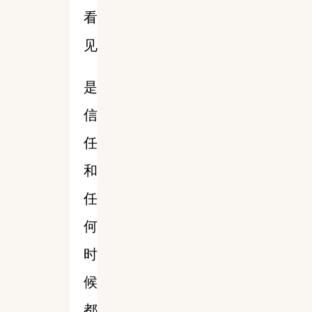
看
见
是
信
任
和
任
何
时
候
都