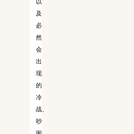
以
及
必
然
会
出
现
的
冷
战、
吵
闹、