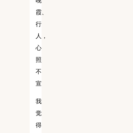
晚
霞、
行
人，
心
照
不
宣
我
觉
得