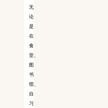
无
论
是
在
食
堂、
图
书
馆、
自
习