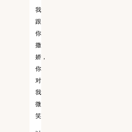
我
跟
你
撒
娇，
你
对
我
微
笑