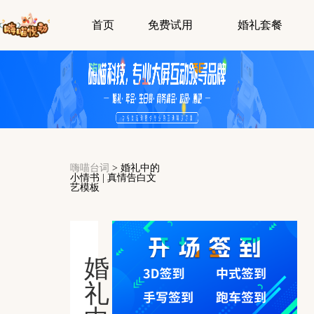
首页
免费试用
婚礼套餐
嗨喵台词
>
婚礼中的
小情书 | 真情告白文
艺模板
婚
礼