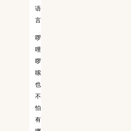
语
言
啰
哩
啰
嗦
也
不
怕
有