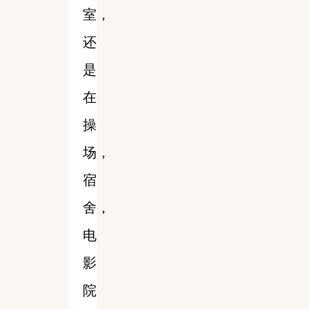
室，
还
是
在
操
场，
宿
舍，
电
影
院