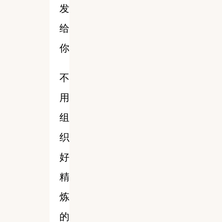
发
给
你
不
用
组
织
好
精
炼
的