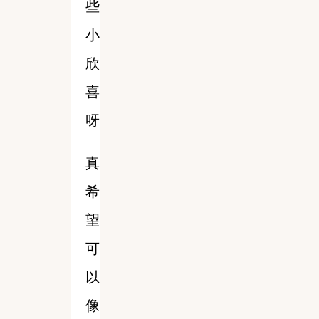
些
小
欣
喜
呀
真
希
望
可
以
像