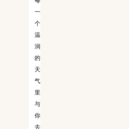
每
一
个
温
润
的
天
气
里
与
你
去