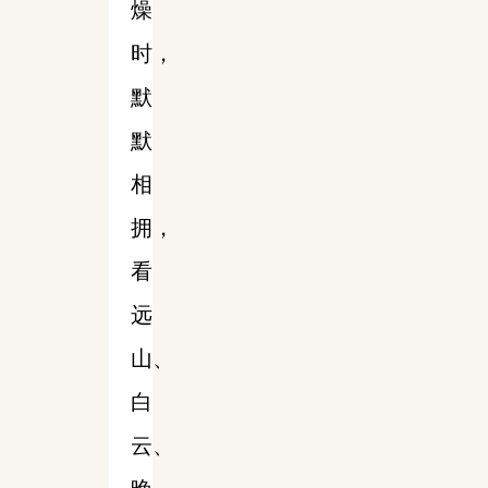
燥
时，
默
默
相
拥，
看
远
山、
白
云、