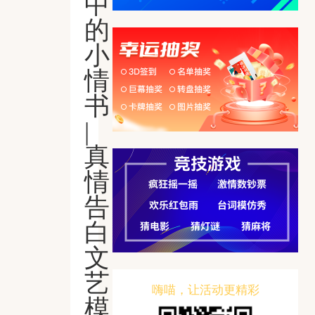
中
的
小
情
书
|
真
情
告
白
文
艺
嗨喵，让活动更精彩
模