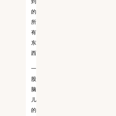
到
的
所
有
东
西
一
股
脑
儿
的