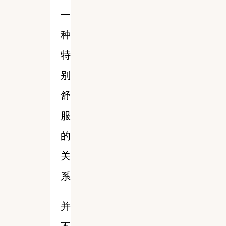
一
种
特
别
舒
服
的
关
系
并