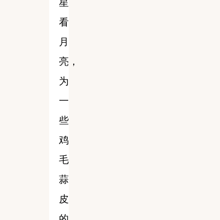
星
看
月
亮，
为
一
些
鸡
毛
蒜
皮
的