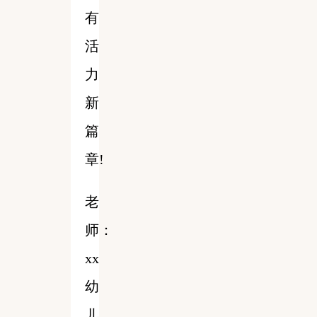
有
活
力
新
篇
章!
老
师：
xx
幼
儿