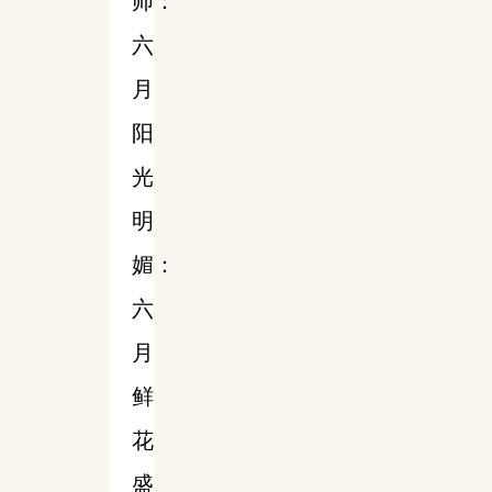
师：
六
月
阳
光
明
媚：
六
月
鲜
花
盛