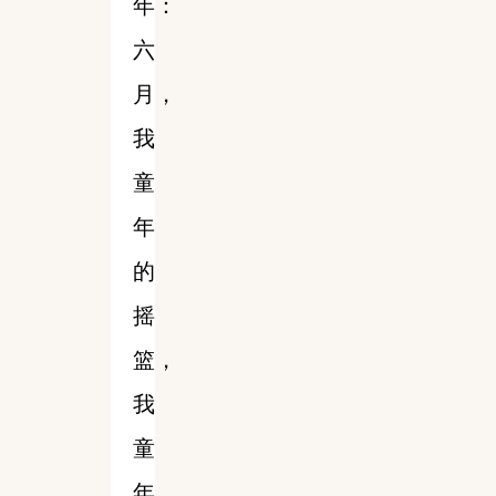
年：
六
月，
我
童
年
的
摇
篮，
我
童
年