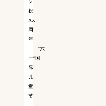
庆
祝
XX
周
年
——“六
一”国
际
儿
童
节!