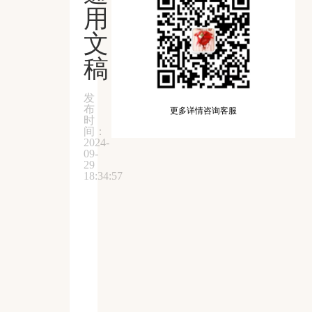
用
文
稿
发
布
更多详情咨询客服
时
间：
2024-
09-
29
18:34:57