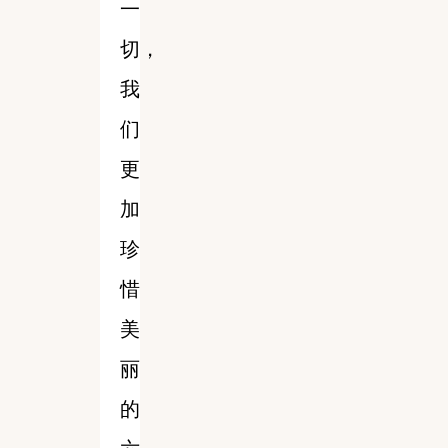
一
切，
我
们
更
加
珍
惜
美
丽
的