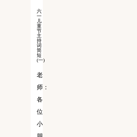
六
一
儿
童
节
主
持
词
简
短
(一)
老
师：
各
位
小
朋