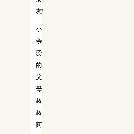
友!
小：
亲
爱
的
父
母
叔
叔
阿