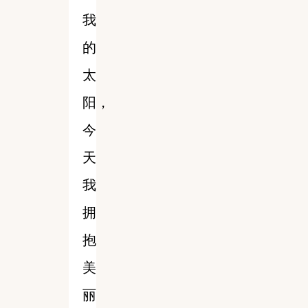
我
的
太
阳，
今
天
我
拥
抱
美
丽