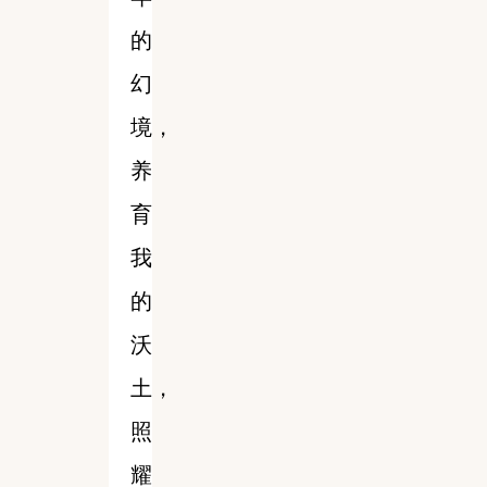
的
幻
境，
养
育
我
的
沃
土，
照
耀