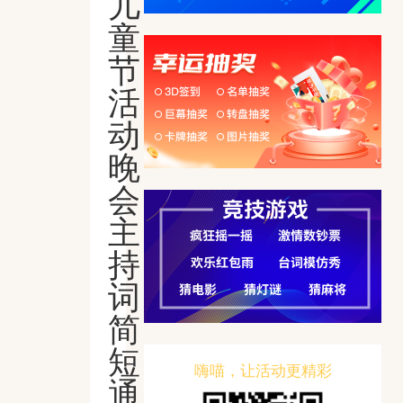
儿
童
节
活
动
晚
会
主
持
词
简
短
嗨喵，让活动更精彩
通