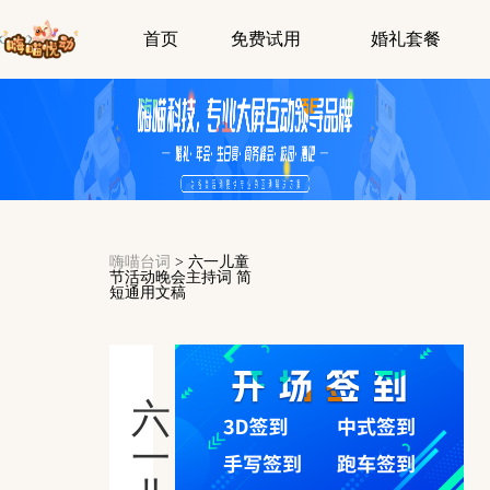
首页
免费试用
婚礼套餐
嗨喵台词
>
六一儿童
节活动晚会主持词 简
短通用文稿
六
一