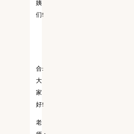
姨
们!
合:
大
家
好!
老