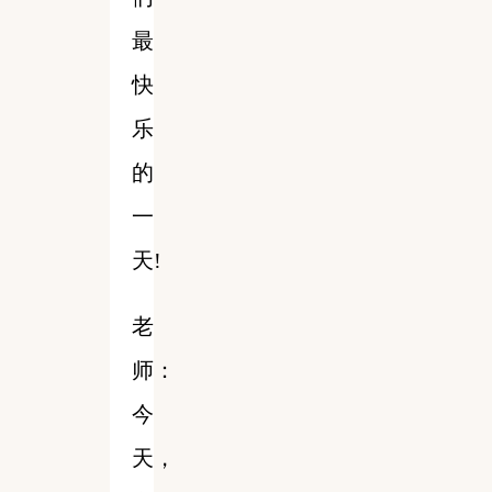
最
快
乐
的
一
天!
老
师：
今
天，