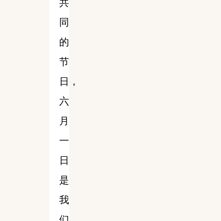
共
同
的
节
日，
六
月
一
日
是
我
们