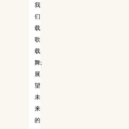
我
们
载
歌
载
舞;
展
望
未
来
的