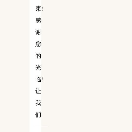
束!
感
谢
您
的
光
临!
让
我
们
——