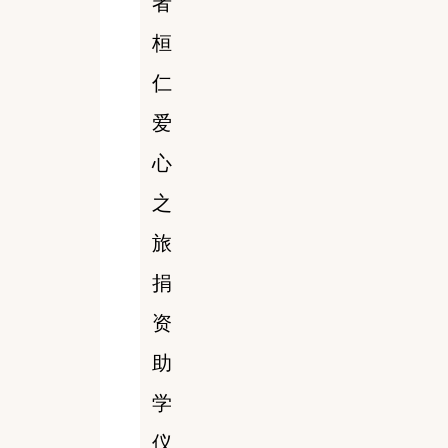
者
桓
仁
爱
心
之
旅
捐
资
助
学
仪