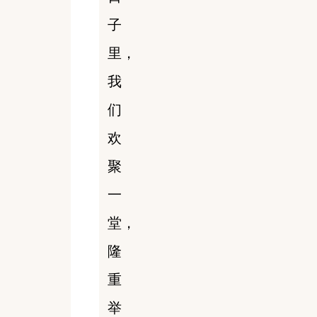
子
里，
我
们
欢
聚
一
堂，
隆
重
举