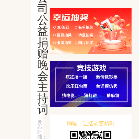
司
公
益
捐
赠
晚
会
主
持
词
发
嗨喵，让活动更精彩
布
时
间：