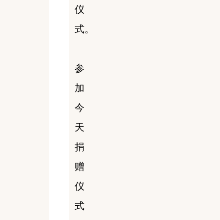
仪
式。
参
加
今
天
捐
赠
仪
式