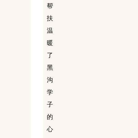
帮
扶
温
暖
了
黑
沟
学
子
的
心