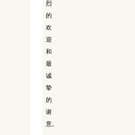
烈
的
欢
迎
和
最
诚
挚
的
谢
意。