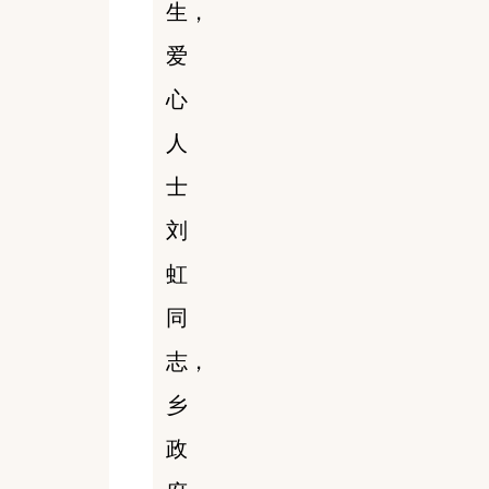
生，
爱
心
人
士
刘
虹
同
志，
乡
政