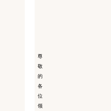
尊
敬
的
各
位
领