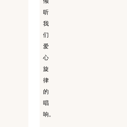
倾
听
我
们
爱
心
旋
律
的
唱
响。