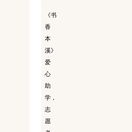
《书
香
本
溪》
爱
心
助
学，
志
愿