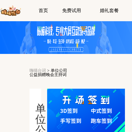
首页
免费试用
婚礼套餐
嗨喵台词
>
单位公司
公益捐赠晚会主持词
单
位
公