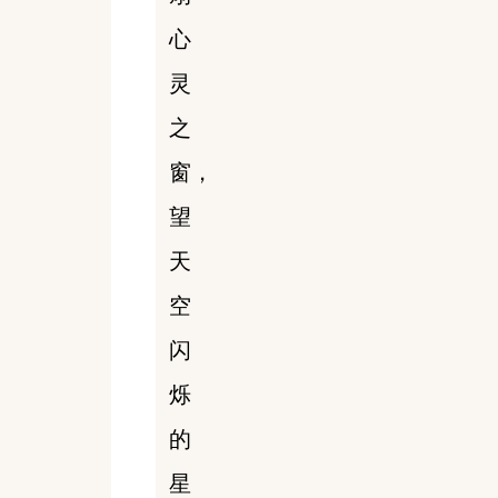
心
灵
之
窗，
望
天
空
闪
烁
的
星