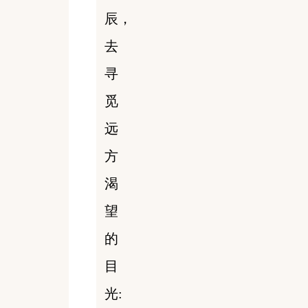
辰，
去
寻
觅
远
方
渴
望
的
目
光: