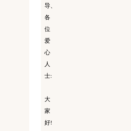
导、
各
位
爱
心
人
士:
大
家
好!