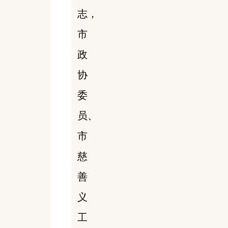
志，
市
政
协
委
员、
市
慈
善
义
工