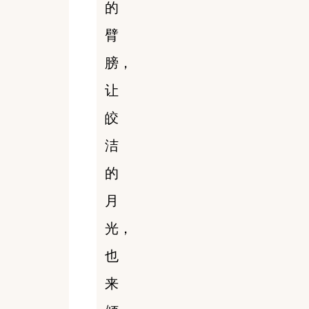
的
臂
膀，
让
皎
洁
的
月
光，
也
来