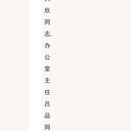
欣
同
志、
办
公
室
主
任
吕
品
同