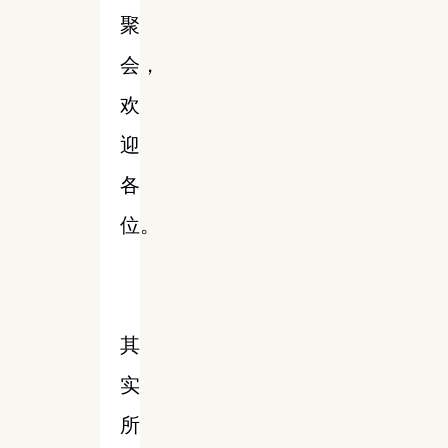
聚
会，
欢
迎
各
位。
其
实
所