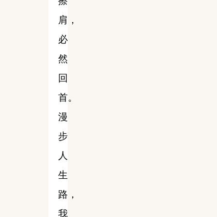
擦
肩，
必
然
回
首。
漫
步
人
生
路，
我