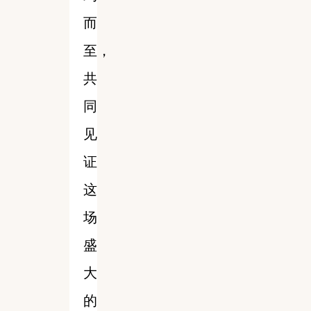
而
至，
共
同
见
证
这
场
盛
大
的