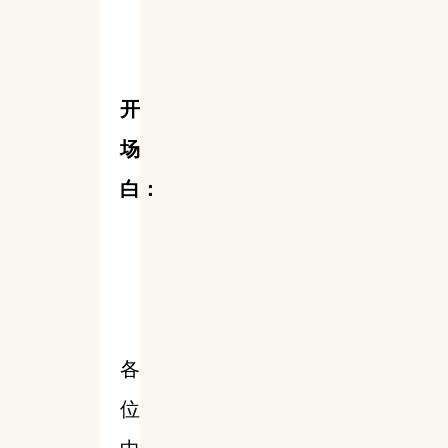
开
场
白：
各
位