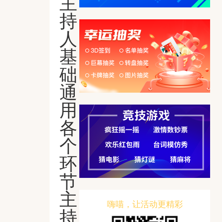
主
持
人
基
础
通
用
各
个
环
节
主
嗨喵，让活动更精彩
持