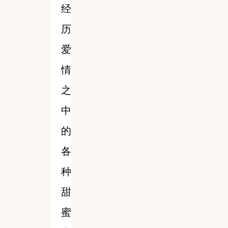
经
历
爱
情
之
中
的
各
种
甜
蜜