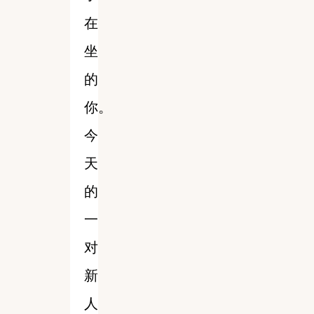
在
坐
的
你。
今
天
的
一
对
新
人