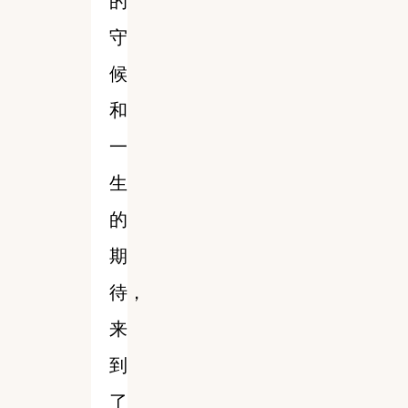
的
守
候
和
一
生
的
期
待，
来
到
了