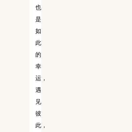
也
是
如
此
的
幸
运，
遇
见
彼
此，