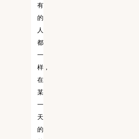
有
的
人
都
一
样，
在
某
一
天
的