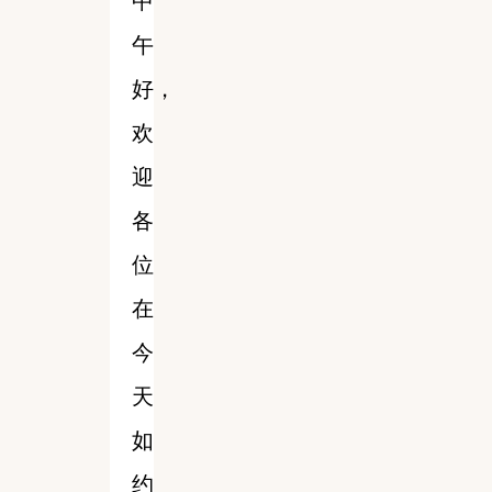
中
午
好，
欢
迎
各
位
在
今
天
如
约