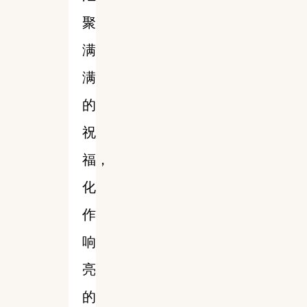
聚
满
满
的
祝
福，
化
作
响
亮
的