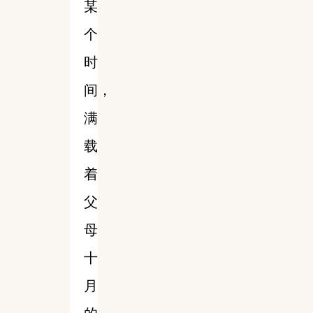
某
个
时
间，
满
载
着
父
母
十
月