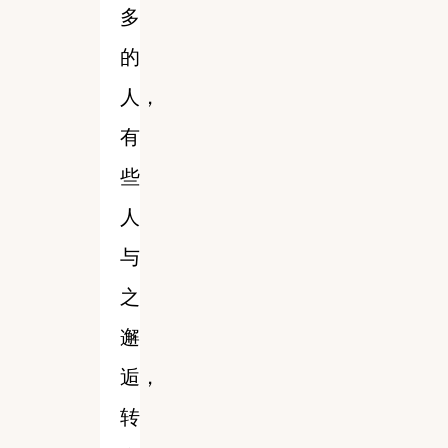
多
的
人，
有
些
人
与
之
邂
逅，
转