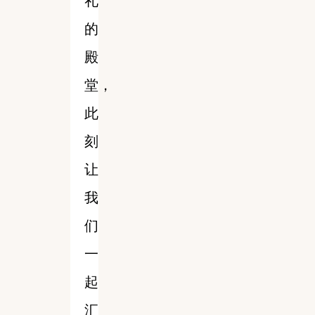
礼
的
殿
堂，
此
刻
让
我
们
一
起
汇