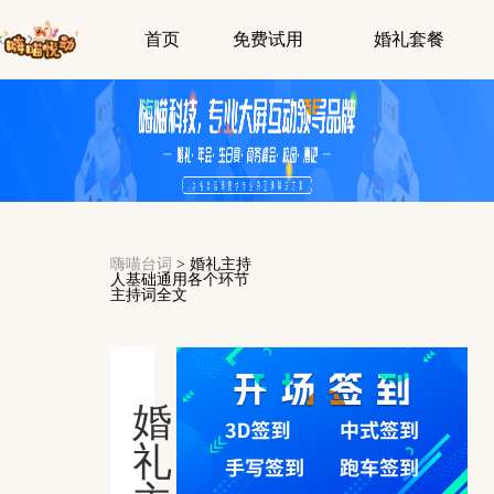
首页
免费试用
婚礼套餐
嗨喵台词
>
婚礼主持
人基础通用各个环节
主持词全文
婚
礼