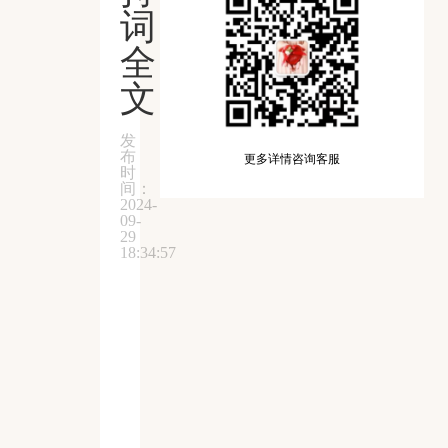
词
全
文
发
布
更多详情咨询客服
时
间：
2024-
09-
29
18:34:57