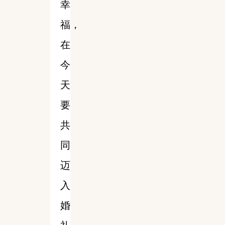
幸
福，
在
今
天
要
共
同
迈
入
婚