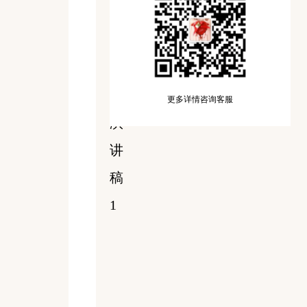
校
园
青
春
更多详情咨询客服
演
讲
稿
1