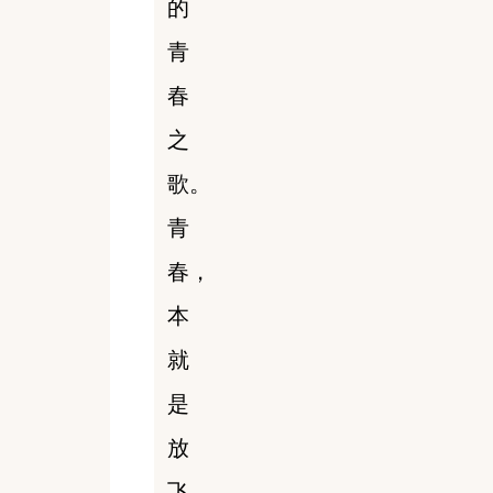
的
青
春
之
歌。
青
春，
本
就
是
放
飞