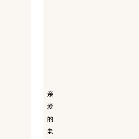
亲
爱
的
老