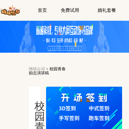
首页
免费试用
婚礼套餐
嗨喵台词
>
校园青春
励志演讲稿
校
园
青