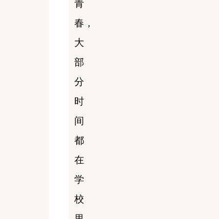
青
春，
大
部
分
时
间
都
在
学
校
里