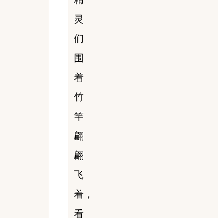
灵
们
围
着
竹
竿
翩
翩
飞
着，
看