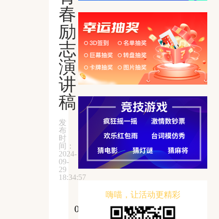
春
励
志
演
讲
稿
发
布
时
间：
2024-
09-
29
18:34:57
嗨喵，让活动更精彩
01