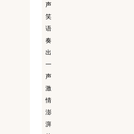
声
笑
语
奏
出
一
声
激
情
澎
湃