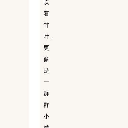
吹
着
竹
叶，
更
像
是
一
群
群
小
精