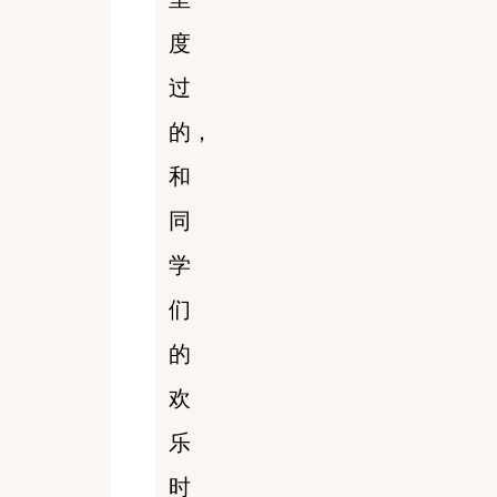
度
过
的，
和
同
学
们
的
欢
乐
时