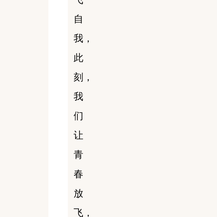
自
我，
此
刻，
我
们
让
青
春
放
飞，