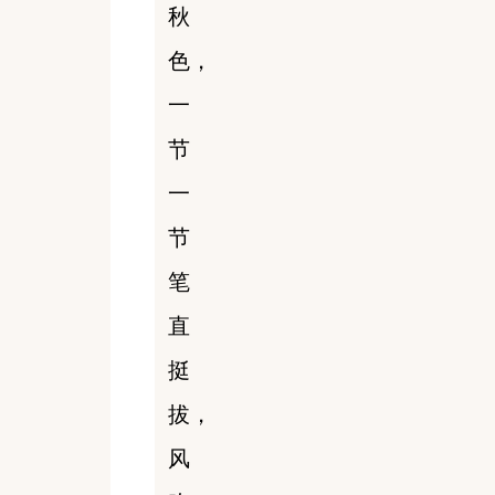
秋
色，
一
节
一
节
笔
直
挺
拔，
风