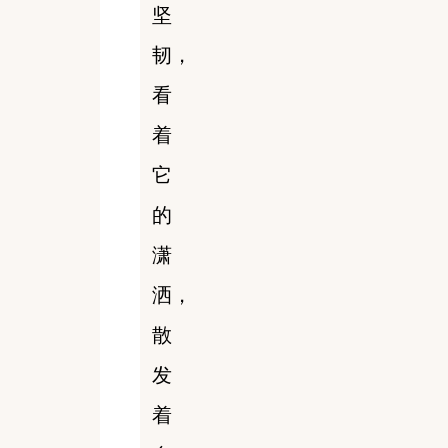
坚
韧，
看
着
它
的
潇
洒，
散
发
着