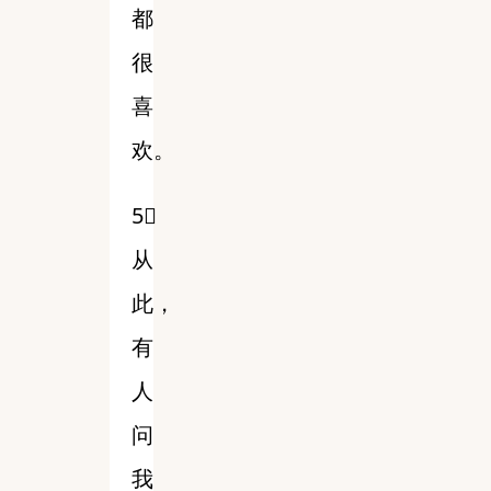
都
很
喜
欢。
5⃣️
从
此，
有
人
问
我