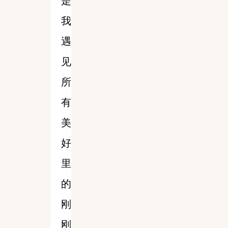
是
我
遇
见
所
有
美
好
里
的
刚
刚