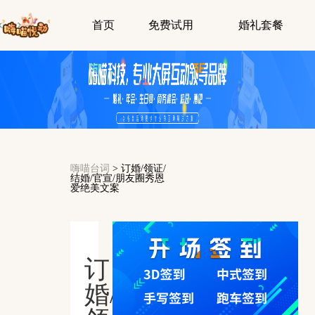
首页
免费试用
婚礼套餐
嗨喵台词
>
订婚/领证/
结婚/官宣/朋友圈秀恩
爱绝美文案
订
婚/