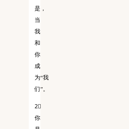
是，
当
我
和
你
成
为“我
们”。
2⃣️
你