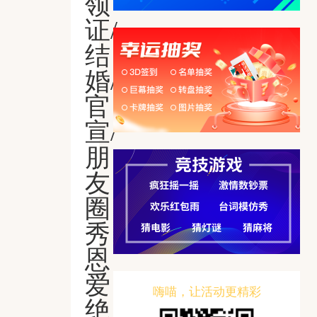
领
证/
结
婚/
官
宣/
朋
友
圈
秀
恩
爱
嗨喵，让活动更精彩
绝