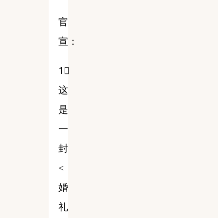
官
宣：
1⃣️
这
是
一
封
<
婚
礼