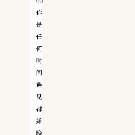
6⃣️
你
是
任
何
时
间
遇
见
都
嫌
晚