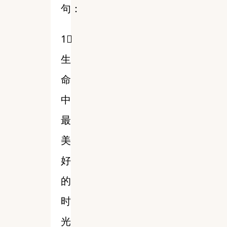
句：
1⃣️
生
命
中
最
美
好
的
时
光