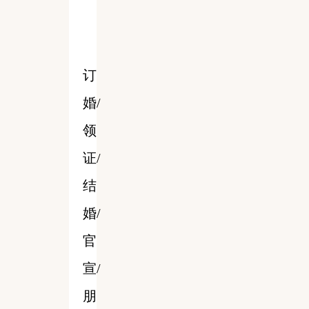
订
婚/
领
证/
结
婚/
官
宣/
朋