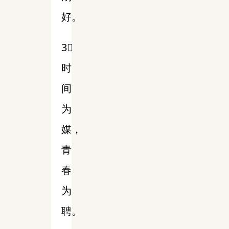
好。
3⃣️
时
间
为
媒，
青
春
为
聘。