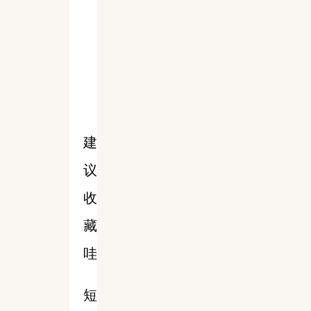
建
议
收
藏
哇
短