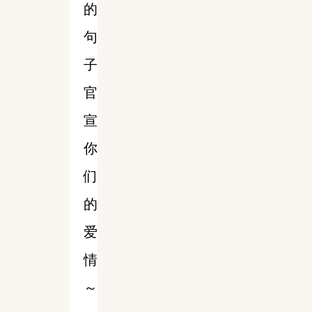
的
句
子
官
宣
你
们
的
爱
情
～