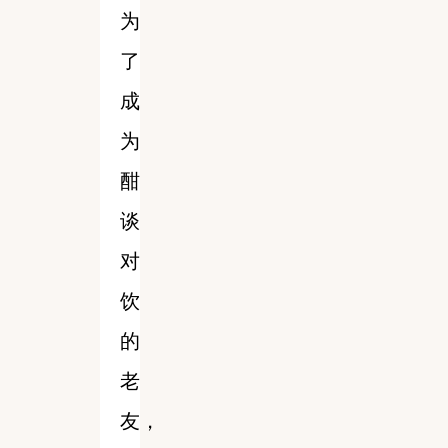
为
了
成
为
酣
谈
对
饮
的
老
友，