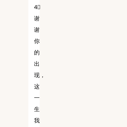
4⃣️
谢
谢
你
的
出
现，
这
一
生
我