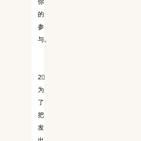
你
的
参
与。
2⃣️
为
了
把
发
出