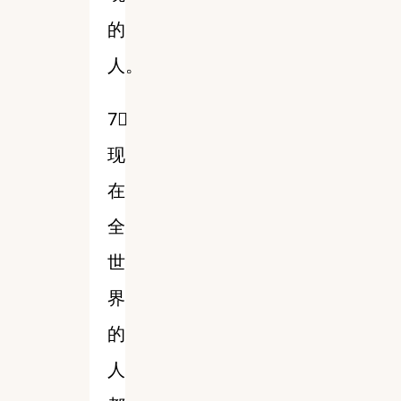
的
人。
7⃣️
现
在
全
世
界
的
人