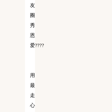
友
圈
秀
恩
爱????
用
最
走
心