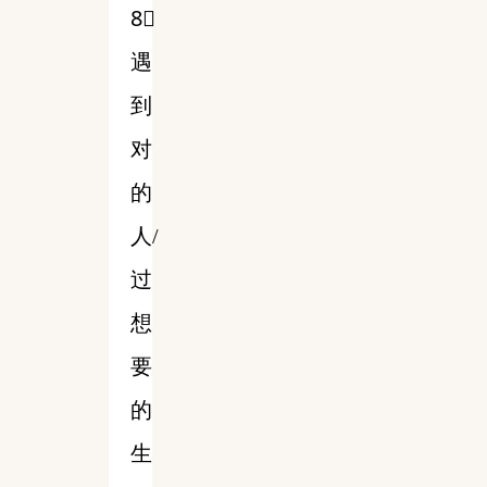
8⃣️
遇
到
对
的
人/
过
想
要
的
生