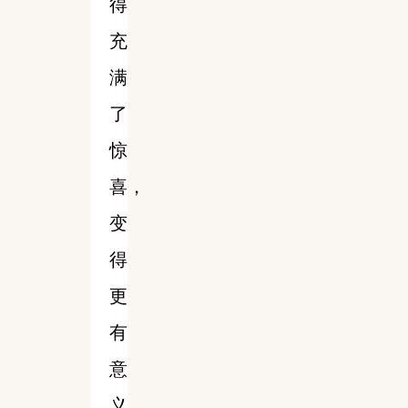
得
充
满
了
惊
喜，
变
得
更
有
意
义。