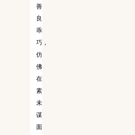
善
良
乖
巧，
仿
佛
在
素
未
谋
面