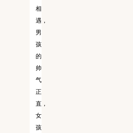
相
遇，
男
孩
的
帅
气
正
直，
女
孩