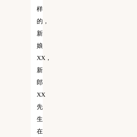
样
的，
新
娘
XX，
新
郎
XX
先
生
在