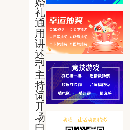
婚
礼
通
用
讲
述
型
主
持
词
开
场
嗨喵，让活动更精彩
白