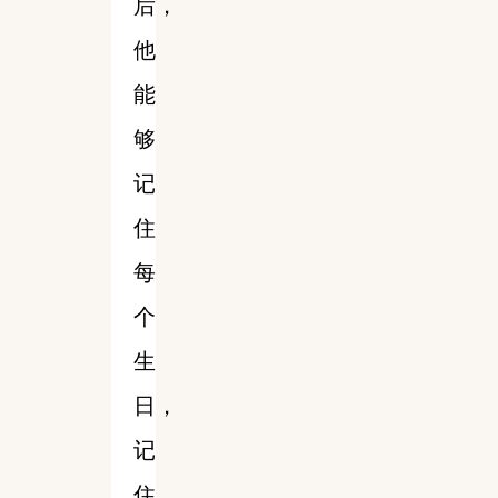
后，
他
能
够
记
住
每
个
生
日，
记
住