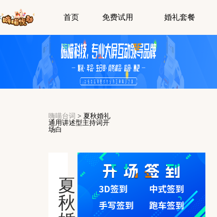
首页
免费试用
婚礼套餐
嗨喵台词
>
夏秋婚礼
通用讲述型主持词开
场白
夏
秋