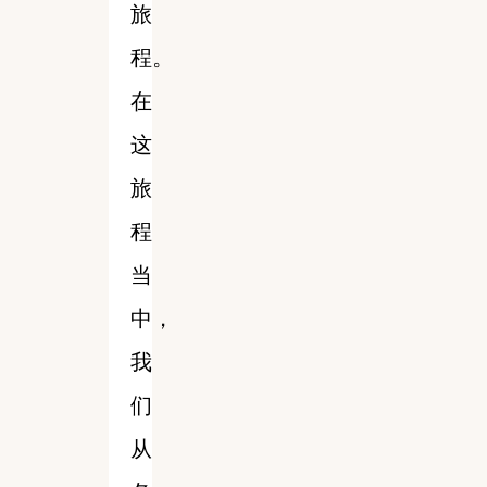
旅
程。
在
这
旅
程
当
中，
我
们
从