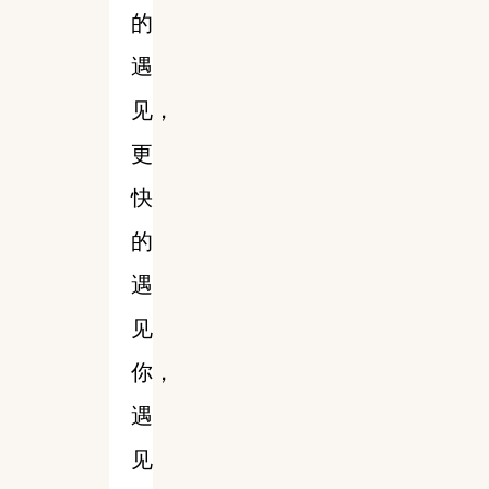
的
遇
见，
更
快
的
遇
见
你，
遇
见