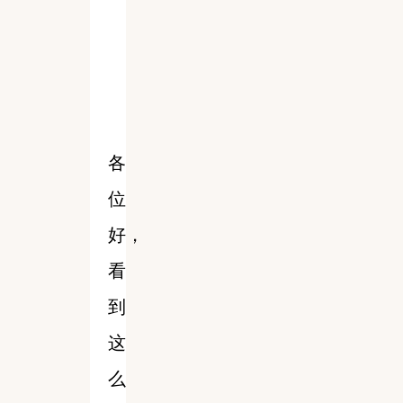
各
位
好，
看
到
这
么