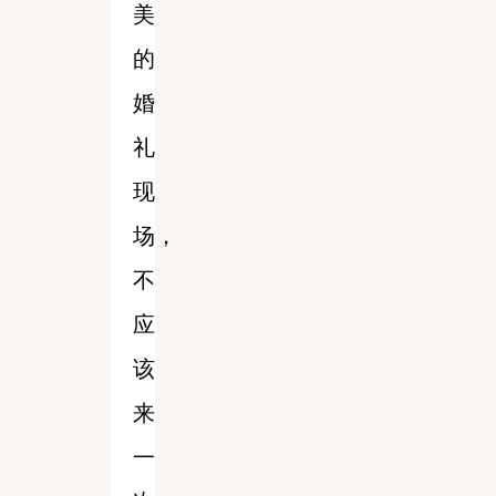
美
的
婚
礼
现
场，
不
应
该
来
一