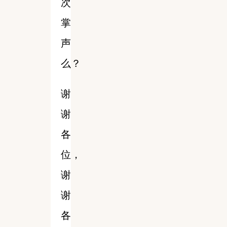
次
掌
声
么？
谢
谢
各
位，
谢
谢
各