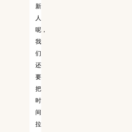
新
人
呢，
我
们
还
要
把
时
间
拉