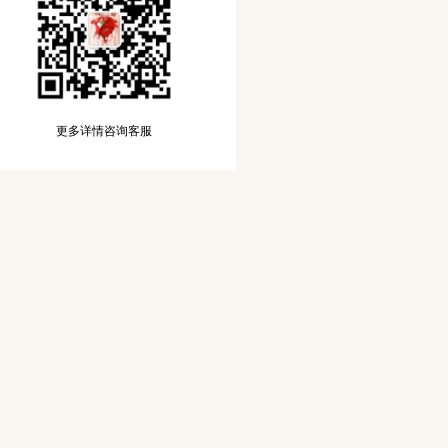
更多详情咨询客服