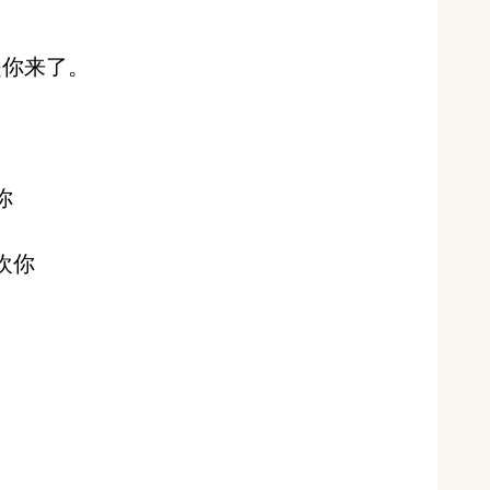
是你来了。
你
欢你