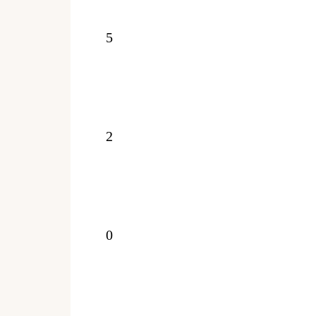
5
2
0