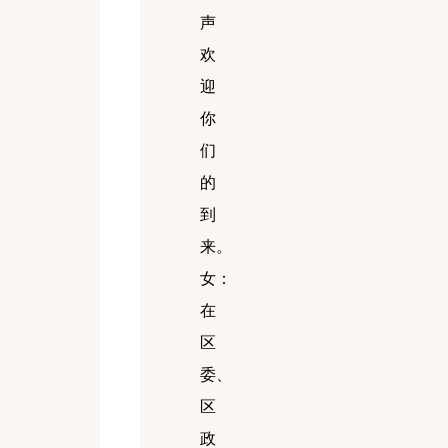
声
欢
迎
你
们
的
到
来。
女：
在
区
委、
区
政