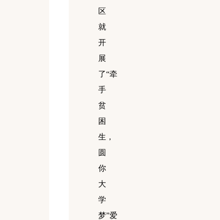
区
就
开
展
了“牵
手
贫
困
生，
圆
你
大
学
梦”爱