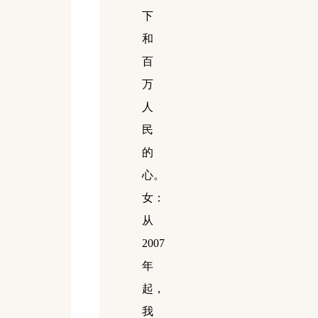
下
和
百
万
人
民
的
心。
女：
从
2007
年
起，
我