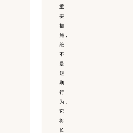
重
要
措
施
，
绝
不
是
短
期
行
为，
它
将
长