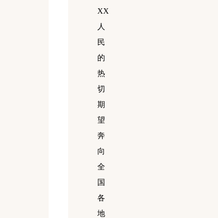
XX
人
民
的
热
切
期
望
奔
向
全
国
各
地