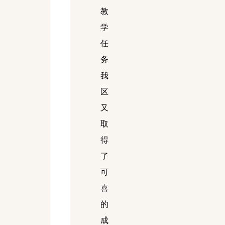
教
学
任
务
我
区
又
取
得
了
可
喜
的
成