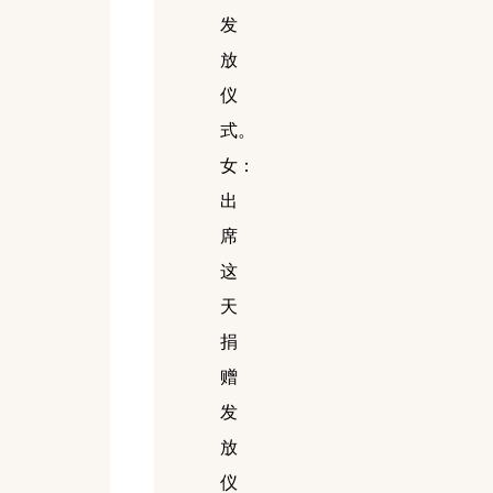
发
放
仪
式。
女：
出
席
这
天
捐
赠
发
放
仪