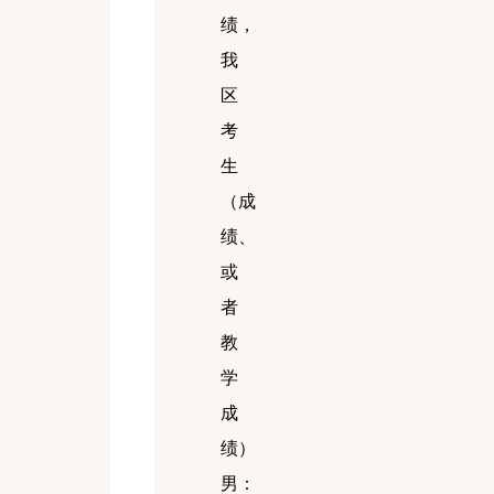
绩，
我
区
考
生
（成
绩、
或
者
教
学
成
绩）
男：