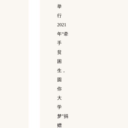
举
行
2021
年“牵
手
贫
困
生，
圆
你
大
学
梦”捐
赠