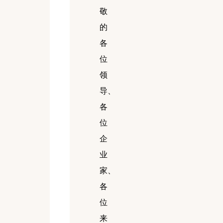
敬
的
各
位
领
导、
各
位
企
业
家、
各
位
来