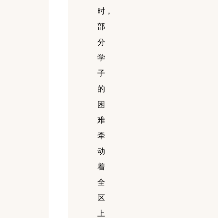
时，
部
分
学
子
的
困
难
牵
动
着
全
区
上