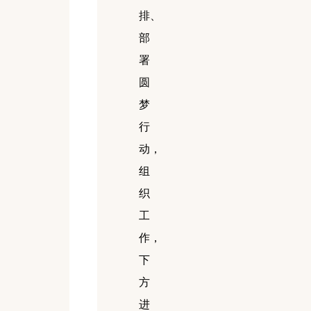
排、
部
署
圆
梦
行
动，
组
织
工
作，
下
方
进