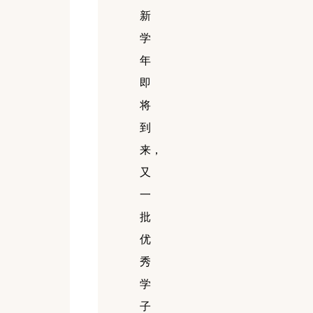
新
学
年
即
将
到
来，
又
一
批
优
秀
学
子