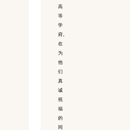
高
等
学
府。
在
为
他
们
真
诚
祝
福
的
同