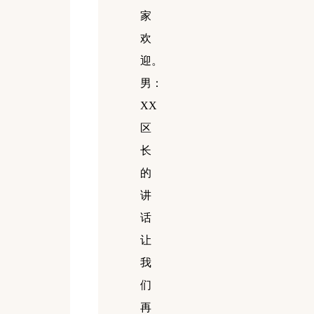
家
欢
迎。
男：
XX
区
长
的
讲
话
让
我
们
再