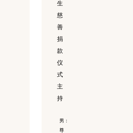
生
慈
善
捐
款
仪
式
主
持
男：
尊