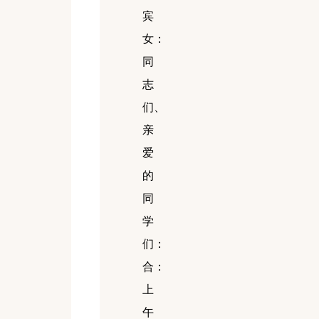
宾
女：
同
志
们、
亲
爱
的
同
学
们：
合：
上
午