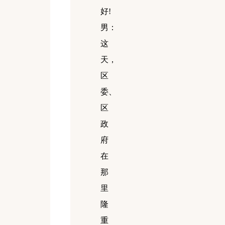
好
!
男：
这
天，
区
委、
区
政
府
在
那
里
隆
重