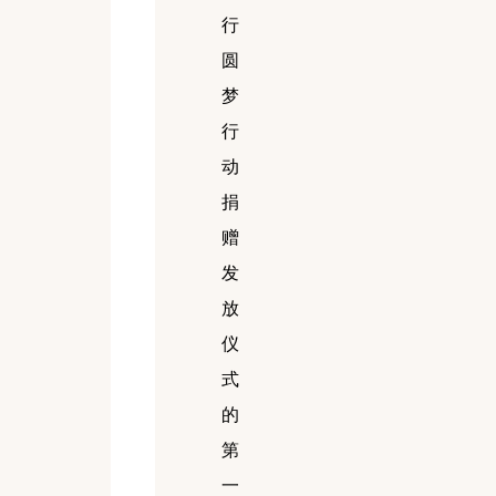
行
圆
梦
行
动
捐
赠
发
放
仪
式
的
第
一