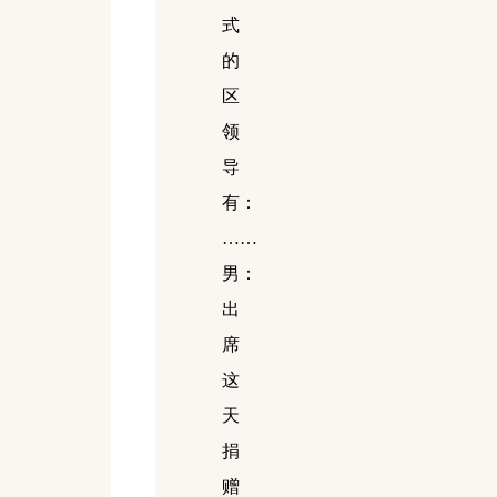
式
的
区
领
导
有：
……
男：
出
席
这
天
捐
赠