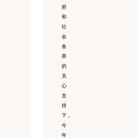
府
和
社
会
各
界
的
关
心
支
持
下，
今
年