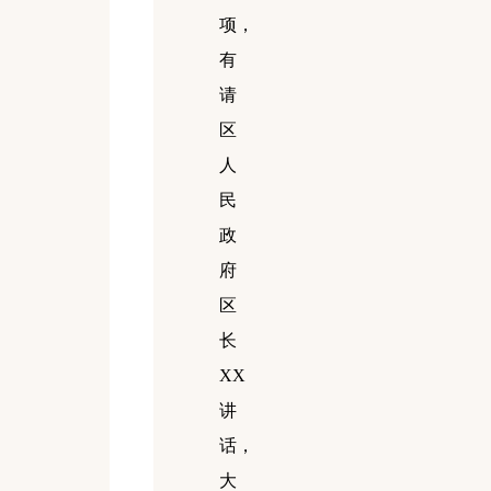
项，
有
请
区
人
民
政
府
区
长
XX
讲
话，
大