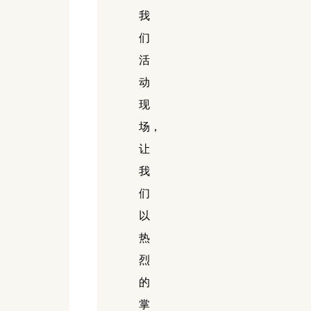
我
们
活
动
现
场，
让
我
们
以
热
烈
的
掌