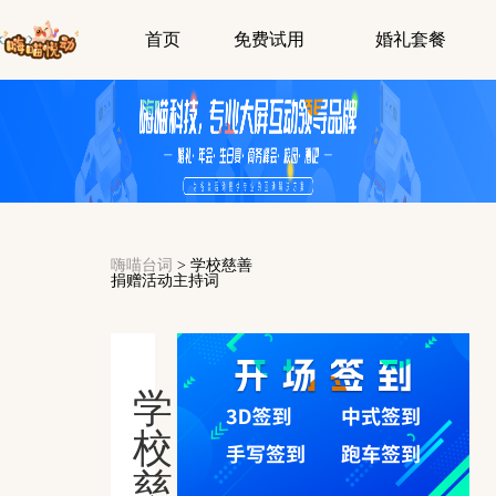
首页
免费试用
婚礼套餐
嗨喵台词
>
学校慈善
捐赠活动主持词
学
校
慈