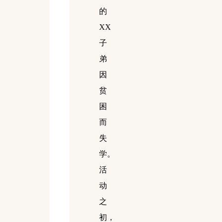
的
XX
子
弟
因
贫
困
而
失
学。
活
动
之
初，