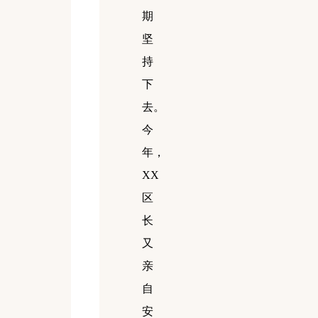
期
坚
持
下
去。
今
年，
XX
区
长
又
亲
自
安