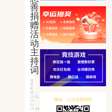
善
捐
赠
活
动
主
持
词
发
布
时
间：
2024-
嗨喵，让活动更精彩
09-
29
18:34:58