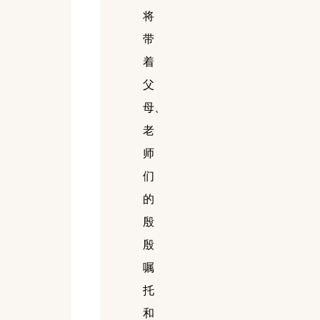
将
带
着
父
母、
老
师
们
的
殷
殷
嘱
托
和