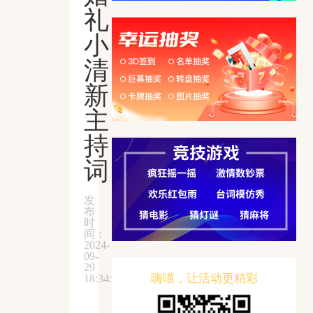
礼
小
清
新
主
持
词
发
布
时
间：
2024-
09-
29
嗨喵，让活动更精彩
18:34:58