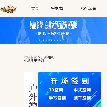
首页
免费试用
婚礼套餐
嗨喵台词
>
户外婚礼
小清新主持词
户
外
婚