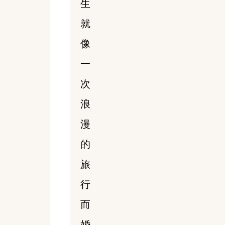
生
就
像
一
次
浪
漫
的
旅
行
而
婚