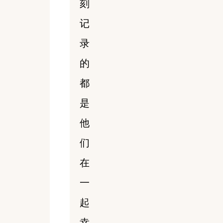
刻
记
录
的
都
是
他
们
在
一
起
幸