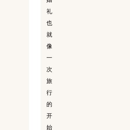
礼
也
就
像
一
次
旅
行
的
开
始