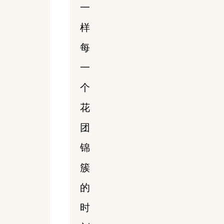
一
样
每
一
个
花
团
锦
簇
的
时