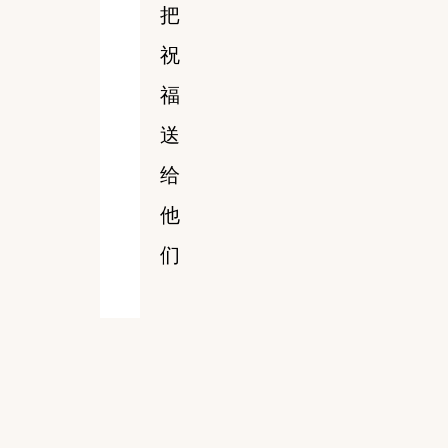
把
祝
福
送
给
他
们