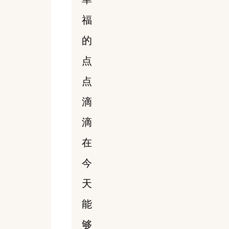
福
的
点
点
滴
滴
在
今
天
能
够