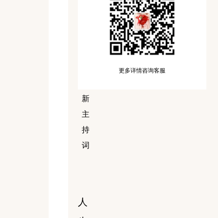
室
外
婚
礼
小
更多详情咨询客服
清
新
主
持
词
人