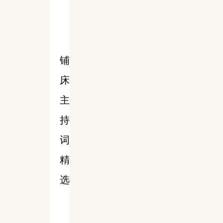
铺
床
主
持
词
精
选