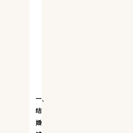
一、
结
婚