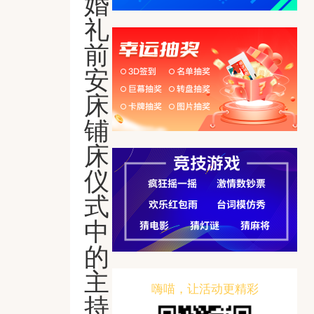
婚
礼
前
安
床
铺
床
仪
式
中
的
主
嗨喵，让活动更精彩
持