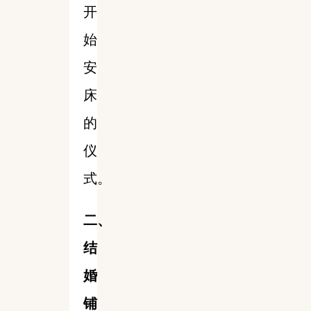
开
始
安
床
的
仪
式。
二、
结
婚
铺