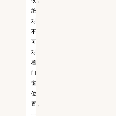
候，
绝
对
不
可
对
着
门
窗
位
置，
一