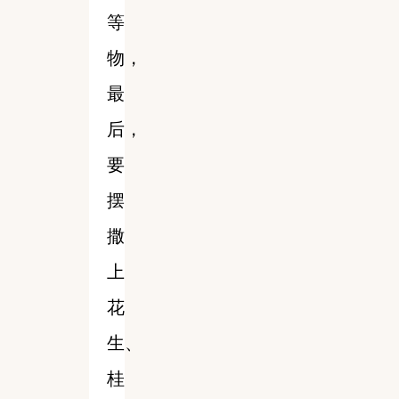
等
物，
最
后，
要
摆
撒
上
花
生、
桂