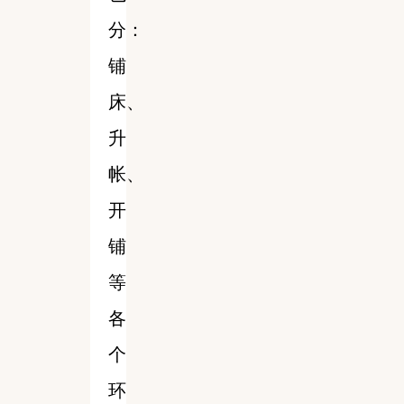
分：
铺
床、
升
帐、
开
铺
等
各
个
环