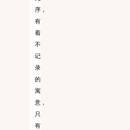
序，
有
着
不
记
录
的
寓
意，
只
有