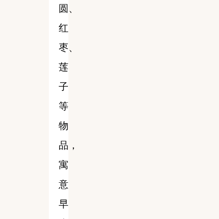
圆、
红
枣、
莲
子
等
物
品，
寓
意
早