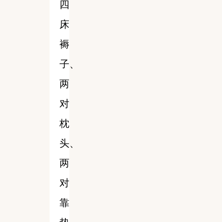
四
床
褥
子、
两
对
枕
头、
两
对
靠