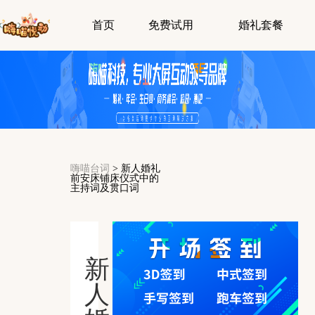
首页
免费试用
婚礼套餐
嗨喵台词
>
新人婚礼
前安床铺床仪式中的
主持词及贯口词
新
人