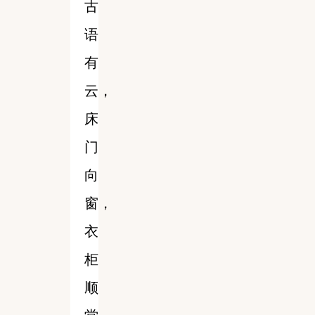
古
语
有
云，
床
门
向
窗，
衣
柜
顺