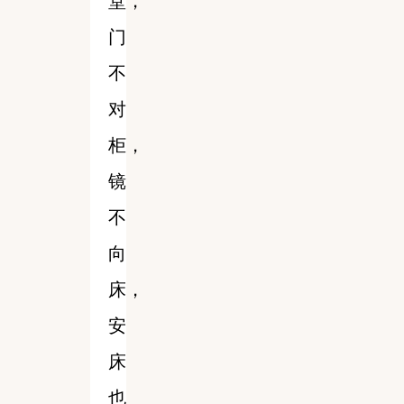
堂，
门
不
对
柜，
镜
不
向
床，
安
床
也