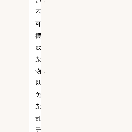
部，
不
可
摆
放
杂
物，
以
免
杂
乱
无