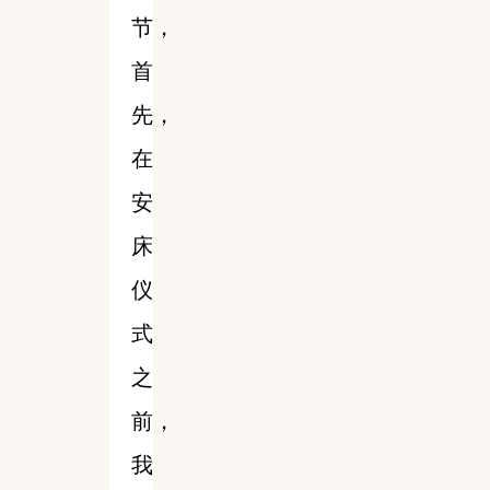
节，
首
先，
在
安
床
仪
式
之
前，
我