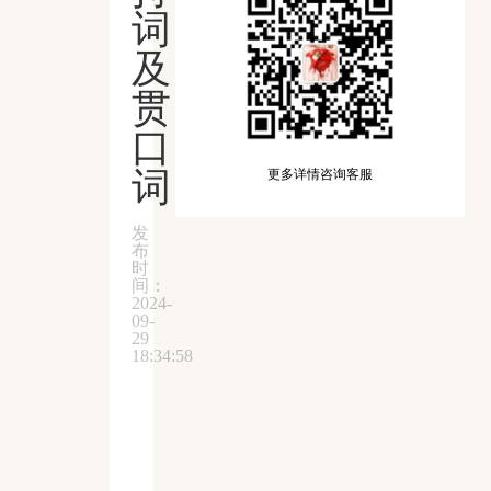
词
及
贯
口
词
更多详情咨询客服
发
布
时
间：
2024-
09-
29
18:34:58