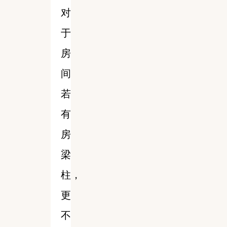
对
于
房
间
若
有
房
梁
柱，
更
不