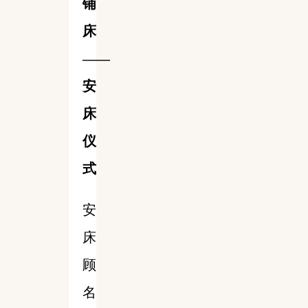
铺
床
——
安
床
仪
式
安
床
顾
名