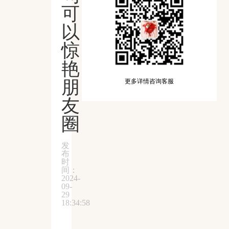
可
以
惊
艳
朋
更多详情咨询客服
友
圈
发
布
时
间：
2024-
09-
29
18:34:58