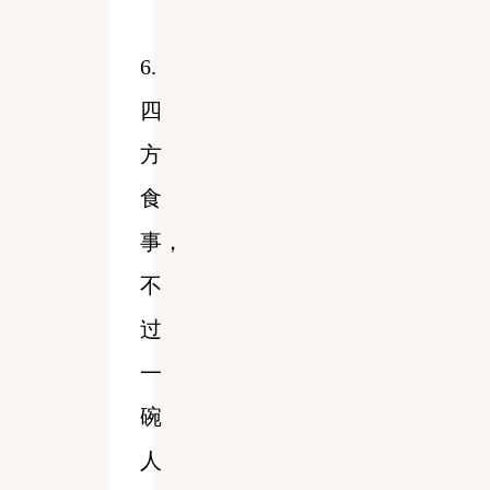
6.
四
方
食
事，
不
过
一
碗
人