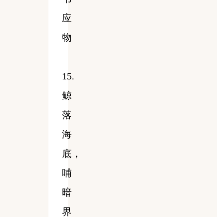
应
物
15.
鲸
落
海
底，
哺
暗
界