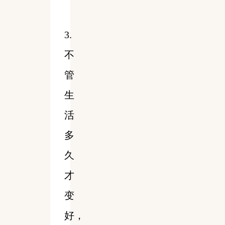
3.
不
管
生
活
多
久
才
变
好，