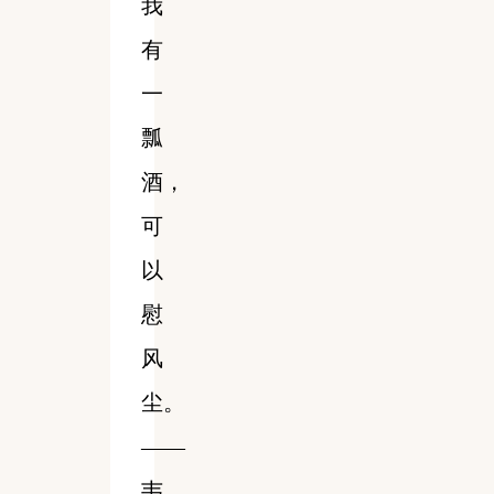
我
有
一
瓢
酒，
可
以
慰
风
尘。
——
韦