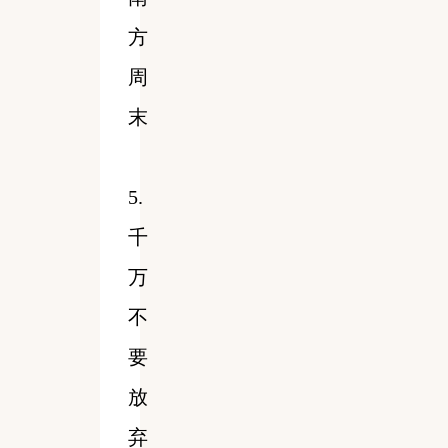
方
周
末
5.
千
万
不
要
放
弃