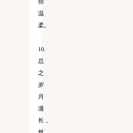
你
温
柔。
10.
总
之
岁
月
漫
长，
然