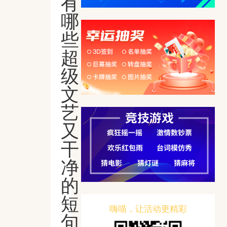
有
哪
些
超
级
文
艺
又
干
净
的
短
嗨喵，让活动更精彩
句