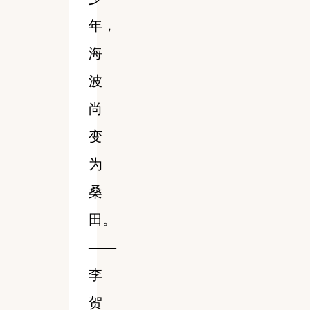
年，
海
波
尚
变
为
桑
田。
——
李
贺