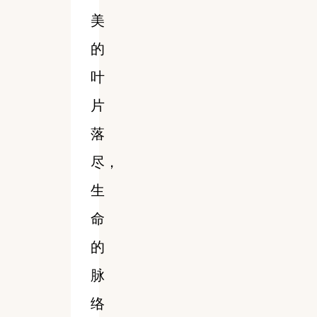
美
的
叶
片
落
尽，
生
命
的
脉
络