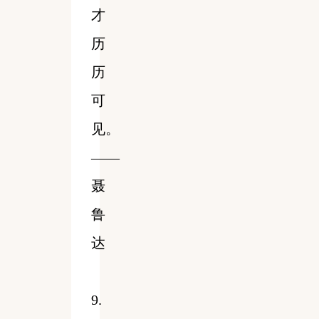
才
历
历
可
见。
——
聂
鲁
达
9.