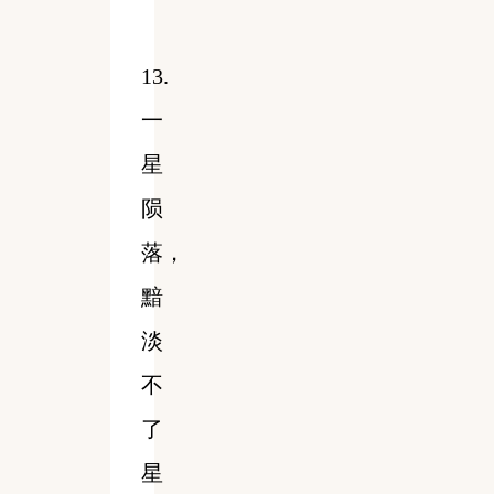
13.
一
星
陨
落，
黯
淡
不
了
星