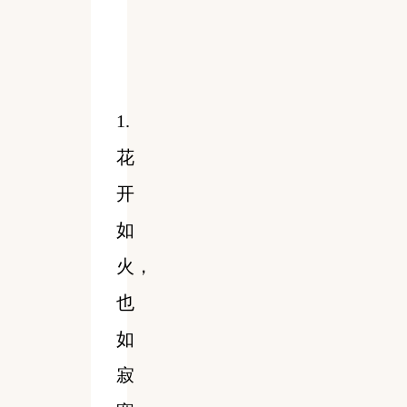
1.
花
开
如
火，
也
如
寂