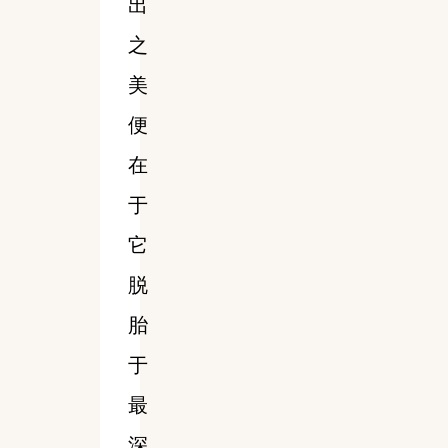
出
之
美
便
在
于
它
脱
胎
于
最
深