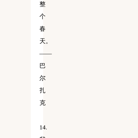
整
个
春
天。
——
巴
尔
扎
克
14.