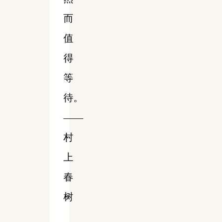
而
值
得
等
待。
——
村
上
春
树