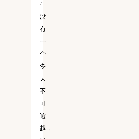
4.
没
有
一
个
冬
天
不
可
逾
越，