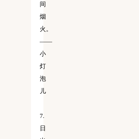
间
烟
火。
——
小
灯
泡
儿
7.
日