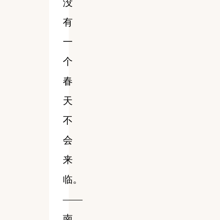
没
有
一
个
春
天
不
会
来
临。
——
南