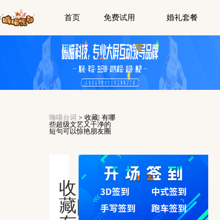
首页
免费试用
婚礼套餐
嗨喵台词
>
收藏| 有哪
些超级文艺又干净的
短句可以惊艳朋友圈
收
藏|