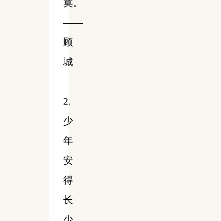
寞。
——
顾
城
2.
少
年
安
得
长
少