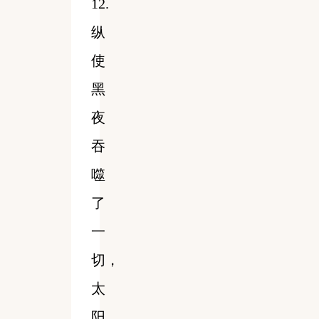
12.
纵
使
黑
夜
吞
噬
了
一
切，
太
阳