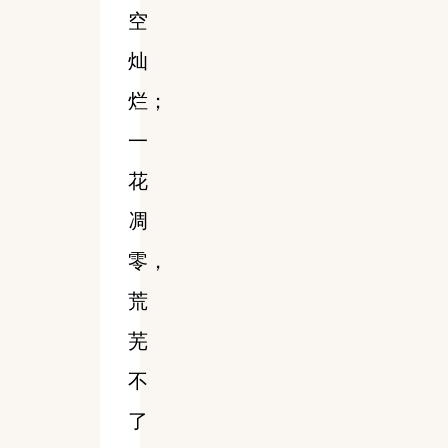
空
灿
烂；
一
花
凋
零，
荒
芜
不
了