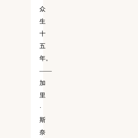
众
生
十
五
年。
——
加
里
·
斯
奈