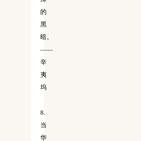
的
黑
暗。
——
辛
夷
坞
8.
当
华