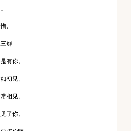
久。
珍惜。
地三鲜。
还是有你。
是如初见。
岁常相见。
瞧见了你。