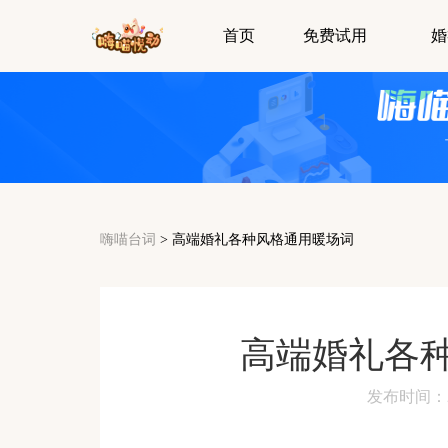
首页
免费试用
婚
嗨喵台词
>
高端婚礼各种风格通用暖场词
高端婚礼各
发布时间：2024