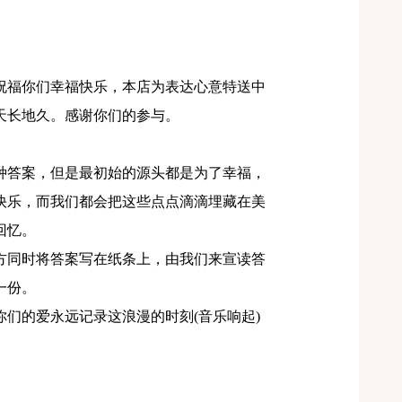
祝福你们幸福快乐，本店为表达心意特送中
天长地久。感谢你们的参与。
答案，但是最初始的源头都是为了幸福，
快乐，而我们都会把这些点点滴滴埋藏在美
回忆。
同时将答案写在纸条上，由我们来宣读答
一份。
们的爱永远记录这浪漫的时刻
(
音乐响起
)