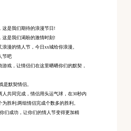
这是我们期待的浪漫节日
!
这是我们渴盼的激情时刻
!
浪漫的情人节，今日
xx
城给你浪漫。
人节吧
动游戏，让情侣们在这里晒晒你们的默契，
戏是默契情侣。
人共同完成，情侣用头运气球，在
30
秒内
个为胜利
;
两组情侣完成个数多的胜利。
你们成功，让你们的情人节变得更加精