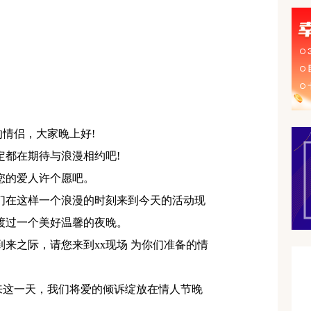
的情侣
，大家晚上好
!
都在期待与浪漫相约吧
!
的爱人许个愿吧。
在这样一个浪漫的时刻来到
今天的活动现
渡过一个美好温馨的夜晚。
来之际，请您来到
xx
现场
为你们准备
的情
来这一天，我们
将
爱的倾诉
绽放在
情人节晚