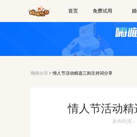
首页
免费试用
婚
嗨喵台词
>
情人节活动精选三则主持词分享
情人节活动精
发布时间：2024