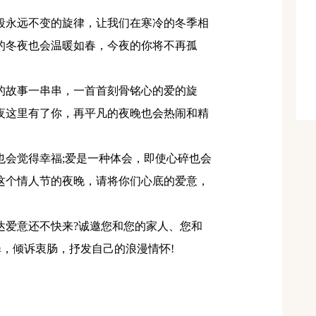
永远不变的旋律，让我们在寒冷的冬季相
的冬夜也会温暖如春，今夜的你将不再孤
故事一串串，一首首刻骨铭心的爱的旋
夜这里有了你，再平凡的夜晚也会热闹和精
会觉得幸福
;
爱是一种体会，即使心碎也会
这个情人节的夜晚，请将你们心底的爱意，
达爱意还不快来
?
诚邀您和您的家人、您和
扉，倾诉衷肠，抒发自己的浪漫情怀
!