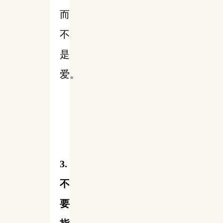
而
不
是
爱。
3.
不
要