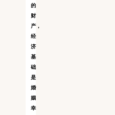
的
财
产，
经
济
基
础
是
婚
姻
幸