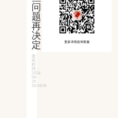
问
题
再
决
定
更多详情咨询客服
发
布
时
间：
2024-
09-
29
18:34:58