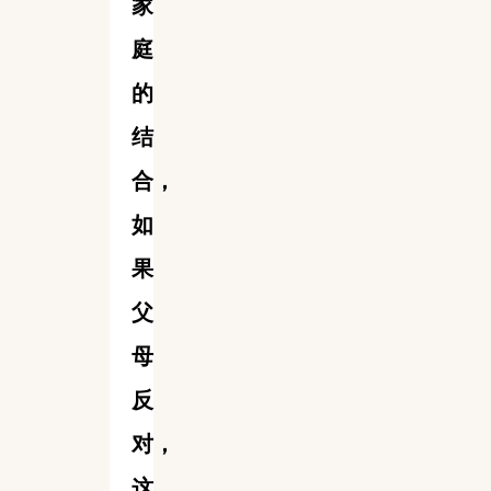
家
庭
的
结
合，
如
果
父
母
反
对，
这