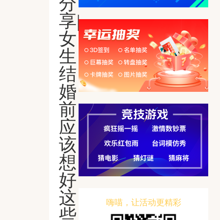
分
享|
女
生
结
婚
前
应
该
想
好
这
嗨喵，让活动更精彩
些