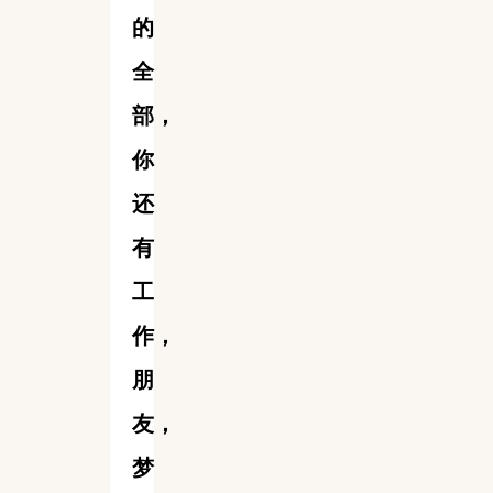
的
全
部，
你
还
有
工
作，
朋
友，
梦