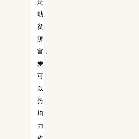
是
劫
贫
济
富，
爱
可
以
势
均
力
敌，