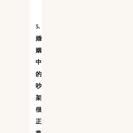
5.
婚
姻
中
的
吵
架
很
正