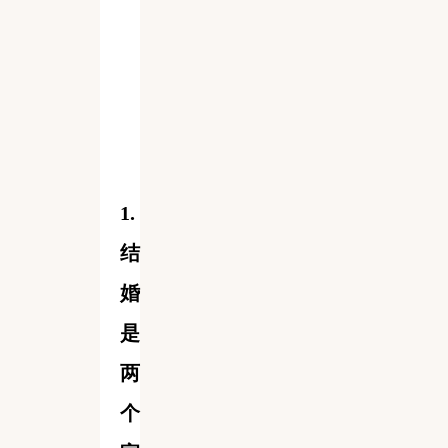
1.
结
婚
是
两
个