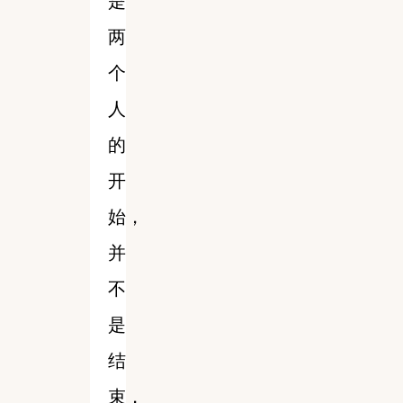
是
两
个
人
的
开
始，
并
不
是
结
束，