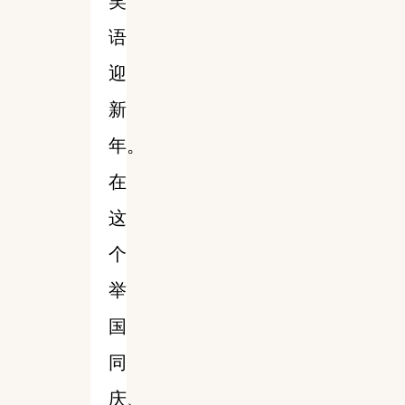
笑
语
迎
新
年。
在
这
个
举
国
同
庆、