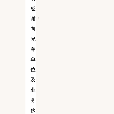
感
谢！
向
兄
弟
单
位
及
业
务
伙