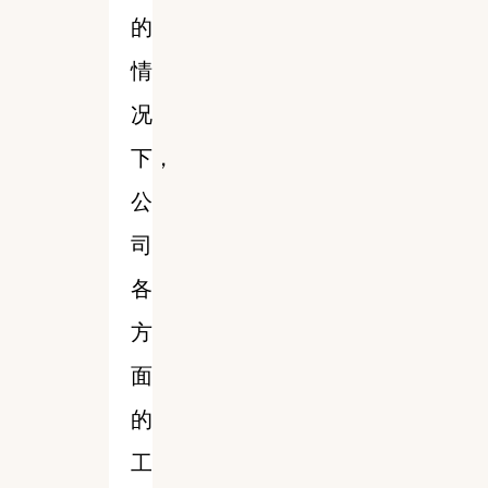
的
情
况
下，
公
司
各
方
面
的
工