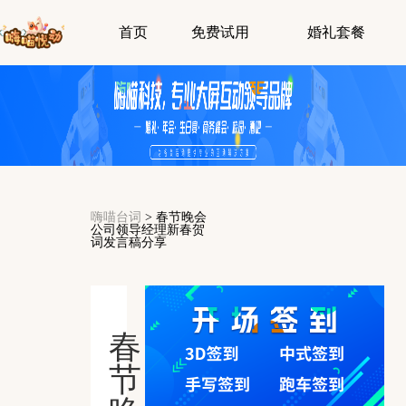
首页
免费试用
婚礼套餐
嗨喵台词
>
春节晚会
公司领导经理新春贺
词发言稿分享
春
节