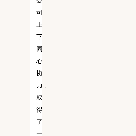
公
司
上
下
同
心
协
力，
取
得
了
一