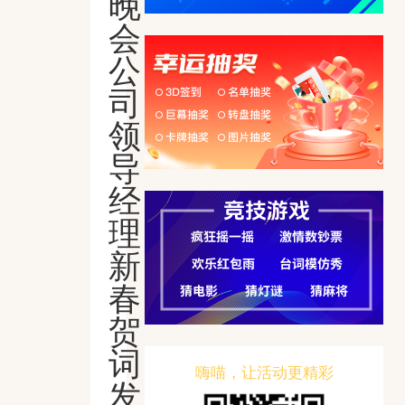
晚
会
公
司
领
导
经
理
新
春
贺
词
嗨喵，让活动更精彩
发