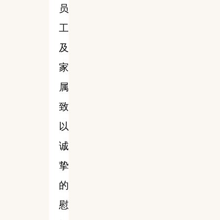
员
工
及
家
属
致
以
诚
挚
的
慰