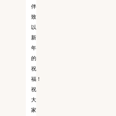
伴
致
以
新
年
的
祝
福！
祝
大
家