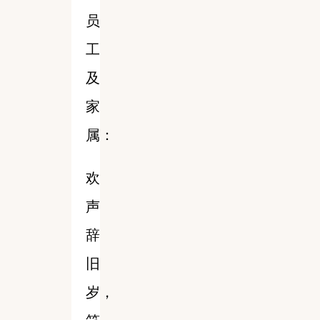
员
工
及
家
属：
欢
声
辞
旧
岁，