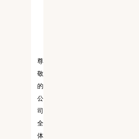
尊
敬
的
公
司
全
体