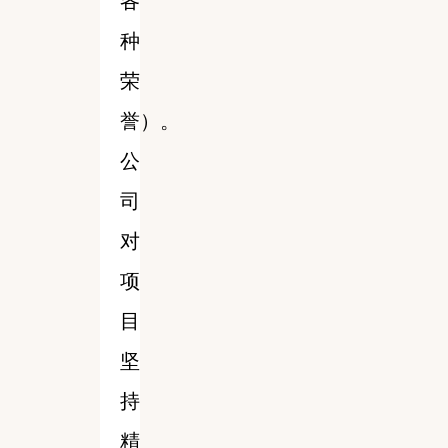
各
种
荣
誉）。
公
司
对
项
目
坚
持
精