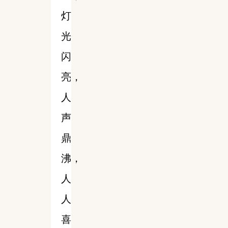
灯
光
闪
亮，
人
声
鼎
沸，
人
人
喜