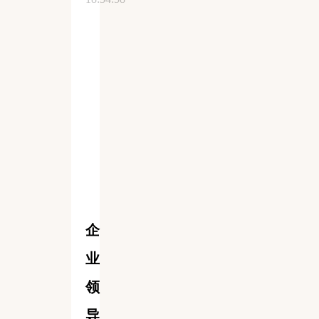
企
业
领
导