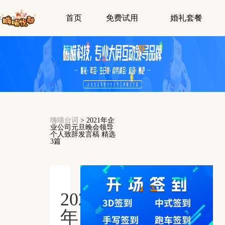
首页
免费试用
婚礼套餐
嗨喵台词
>
2021年企
业公司元旦晚会领导
个人致辞发言稿 精选
3篇
2021
年