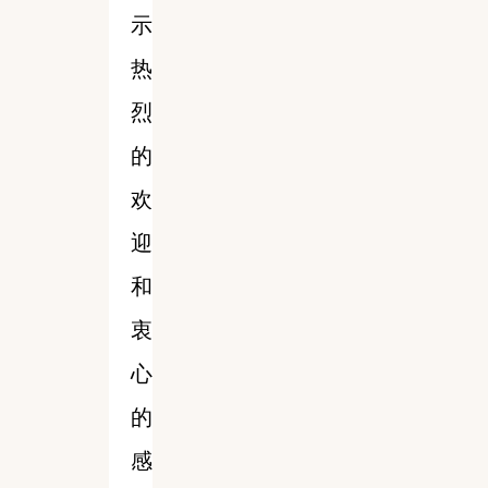
示
热
烈
的
欢
迎
和
衷
心
的
感