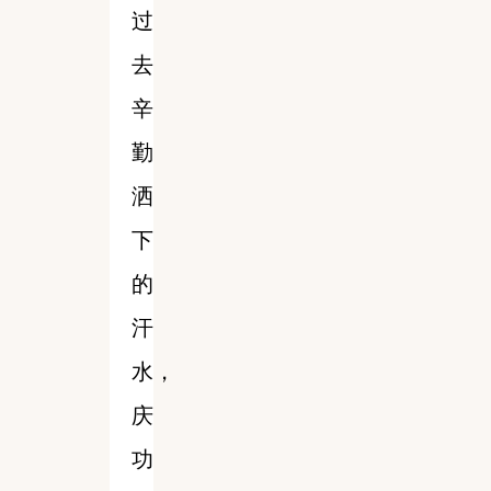
过
去
辛
勤
洒
下
的
汗
水，
庆
功