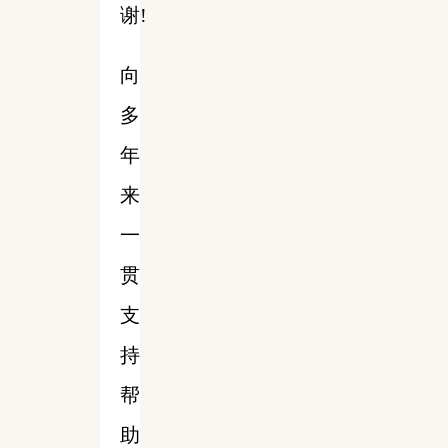
谢!
向
多
年
来
一
贯
支
持
帮
助