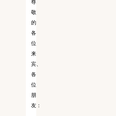
尊
敬
的
各
位
来
宾、
各
位
朋
友：