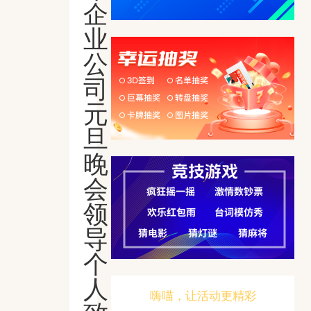
企
业
公
司
元
旦
晚
会
领
导
个
人
嗨喵，让活动更精彩