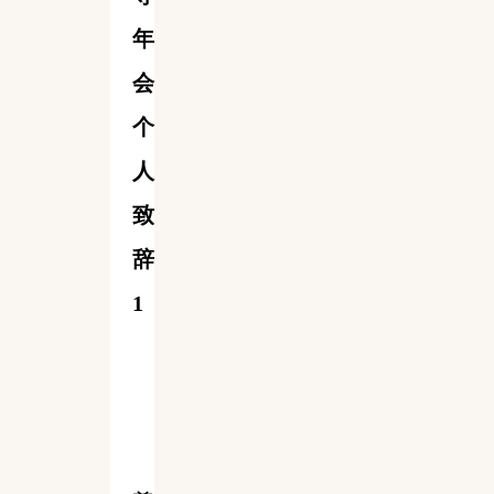
年
会
个
人
致
辞
1