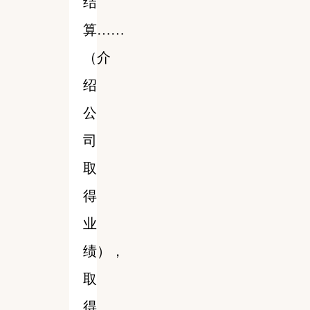
结
算……
（介
绍
公
司
取
得
业
绩），
取
得