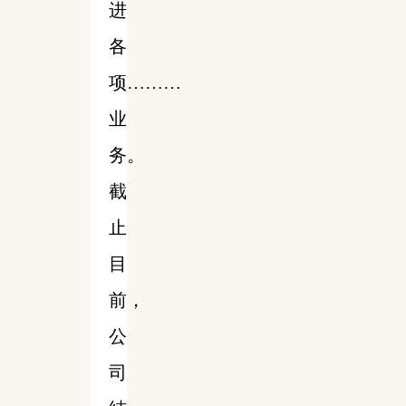
进
各
项………
业
务。
截
止
目
前，
公
司