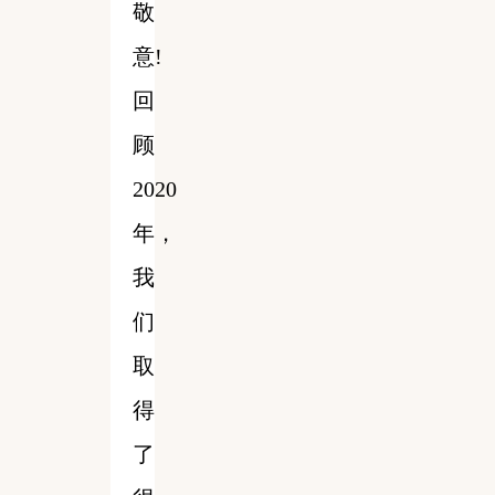
敬
意!
回
顾
2020
年，
我
们
取
得
了