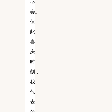
盛
会。
值
此
喜
庆
时
刻，
我
代
表
公