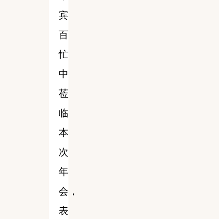
宾
百
忙
中
莅
临
本
次
年
会，
表