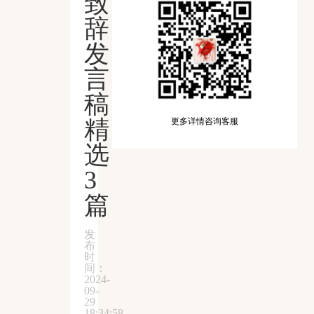
致
辞
发
言
稿
精
更多详情咨询客服
选
3
篇
发
布
时
间：
2024-
09-
29
18:34:58