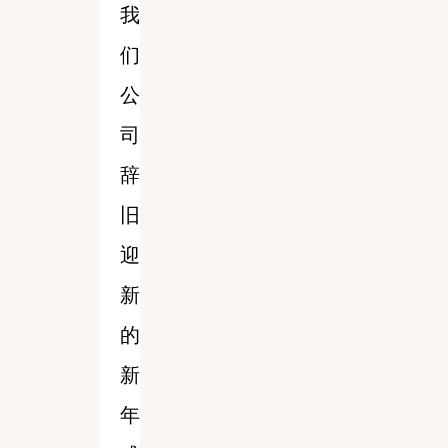
我
们
公
司
辞
旧
迎
新
的
新
年