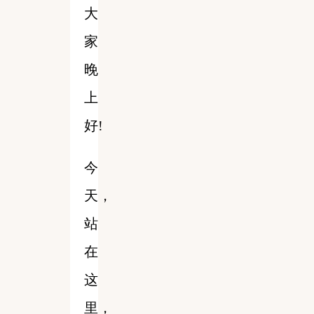
大
家
晚
上
好!
今
天，
站
在
这
里，