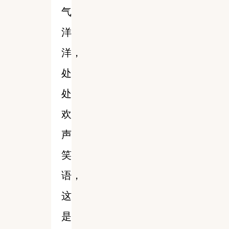
气
洋
洋，
处
处
欢
声
笑
语，
这
是