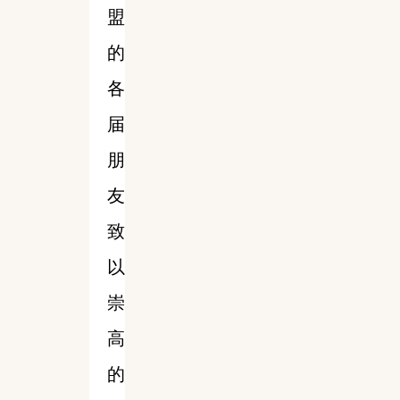
盟
的
各
届
朋
友
致
以
崇
高
的