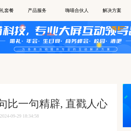
礼套餐
产品服务
嗨喵合伙人
解决方案
句比一句精辟, 直戳人心
-09-29 18:34:58