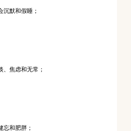
沉默和假睡；
、焦虑和无常；
忘和肥胖；