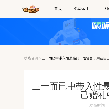
首页
免费试用
婚
嗨喵台词
>
三十而已中带入性最强的一段誓言，用在自
三十而已中带入性
己婚礼
发布时间：2024