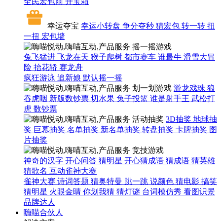
全民宏包雨
开宝箱
幸运夺宝
幸运小转盘
争分夺秒
猜宏包
转一转
扭
一扭
宏包墙
摇一摇游戏
兔飞猛进
飞龙在天
猴子爬树
都市赛车
谁最牛
滑雪大冒
险
抬花轿
赛龙舟
疯狂游泳
追新娘
默认摇一摇
划一划游戏
游龙戏珠
狼
吞虎咽
新版数钞票
切水果
兔子投篮
谁是射手王
武松打
虎
数钞票
活动抽奖
3D抽奖
地球抽
奖
巨幕抽奖
名单抽奖
新名单抽奖
转盘抽奖
卡牌抽奖
图
片抽奖
竞技游戏
神奇的汉字
开心问答
猜明星
开心猜成语
猜成语
猜英雄
猜歌名
互动雀神大赛
雀神大赛
诗词答题
猜奥特曼
跳一跳
说颜色
猜电影
搞笑
猜明星
火眼金睛
你划我猜
猜灯谜
台词模仿秀
看图识景
品牌达人
嗨喵合伙人