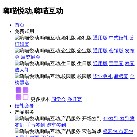
嗨喵悦动,嗨喵互动
首页
免费试用
婚礼版
通用版
中式婚礼版
订婚宴
企业版
通用版
会销版
发布
会
展览展会
生日版
通用版
宝宝宴
寿宴
成人礼
校园版
毕业典礼
谢师宴
金
榜题名
更多版本
同学会
乔迁宴
婚礼套餐
产品服务
开场签到
3D签到
签到簿
签到
手写签到
跑车签到
宏包游戏
摇宏包
点宏包