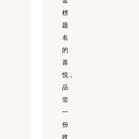
金
榜
题
名
的
喜
悦，
品
尝
一
份
收