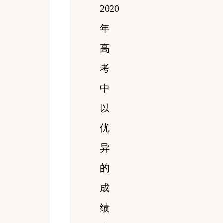
2020
年
高
考
中
以
优
异
的
成
绩