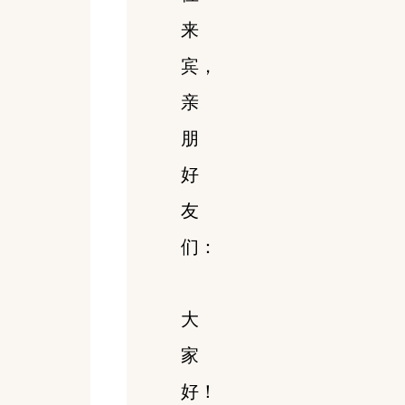
来
宾，
亲
朋
好
友
们：
大
家
好！