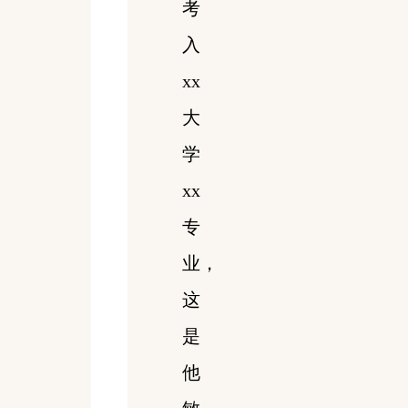
考
入
xx
大
学
xx
专
业，
这
是
他