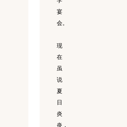
学
宴
会。
现
在
虽
说
夏
日
炎
炎，