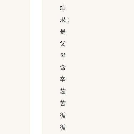
结
果；
是
父
母
含
辛
茹
苦
循
循