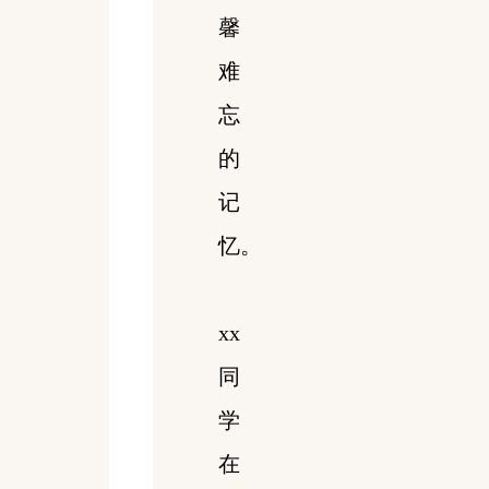
馨
难
忘
的
记
忆。
xx
同
学
在