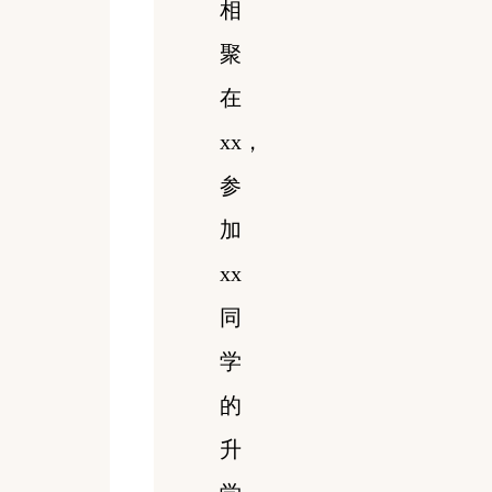
相
聚
在
xx，
参
加
xx
同
学
的
升