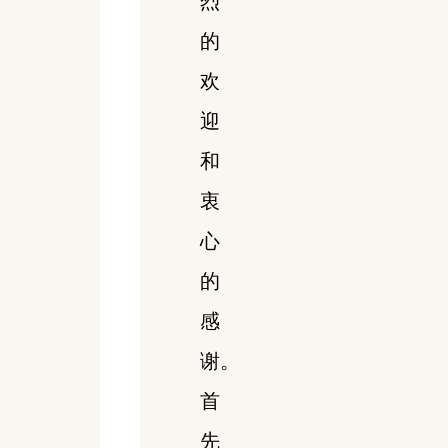
烈
的
欢
迎
和
衷
心
的
感
谢。
首
先