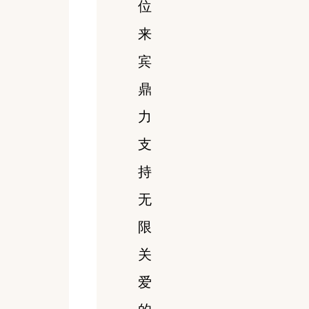
位
来
宾
鼎
力
支
持
无
限
关
爱