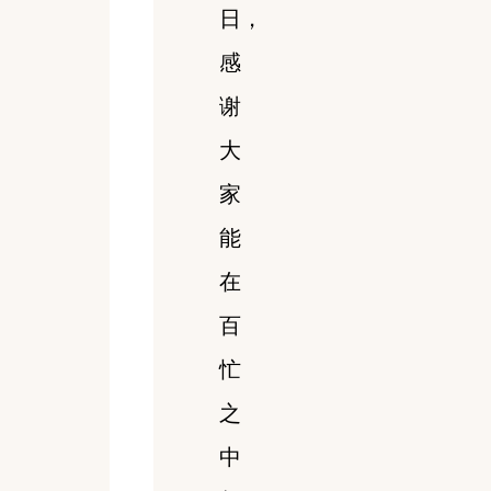
日，
感
谢
大
家
能
在
百
忙
之
中