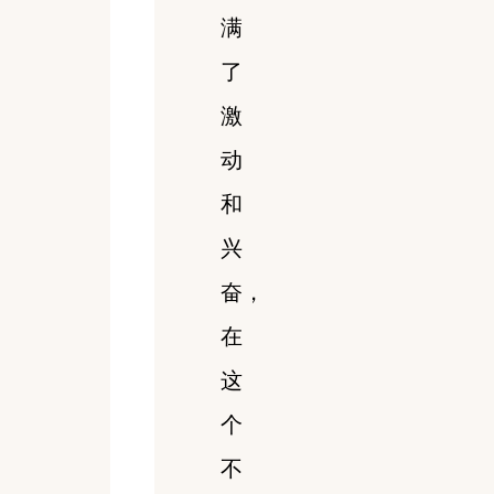
满
了
激
动
和
兴
奋，
在
这
个
不