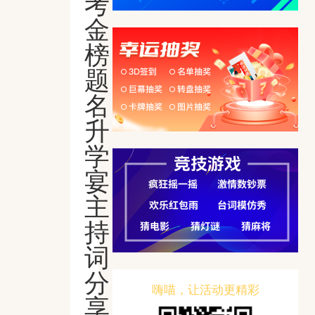
考
金
榜
题
名
升
学
宴
主
持
词
分
嗨喵，让活动更精彩
享