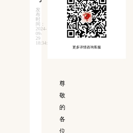
发
布
时
间：
2024-
09-
29
18:34:58
更多详情咨询客服
尊
敬
的
各
位