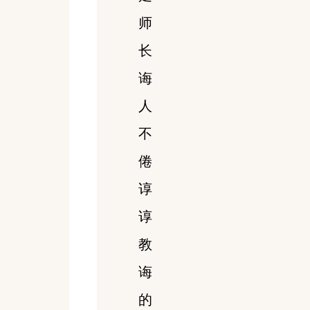
师
长
诲
人
不
倦
谆
谆
教
诲
的