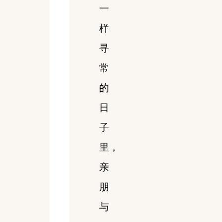
一
样
寻
常
的
日
子
里，
亲
朋
与