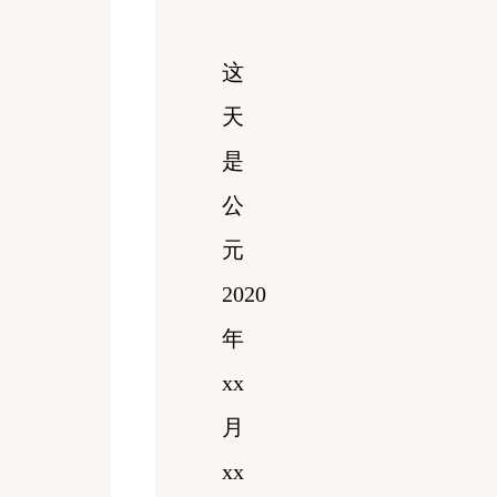
这
天
是
公
元
2020
年
xx
月
xx