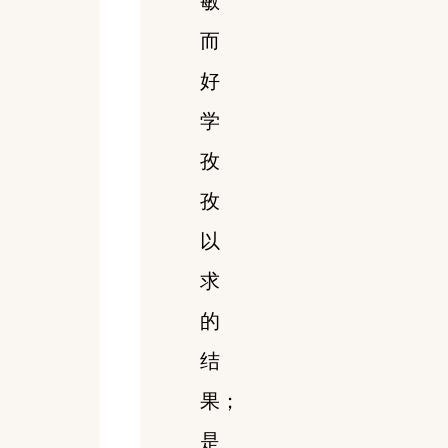
敏
而
好
学
孜
孜
以
求
的
结
果；
是