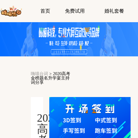
首页
免费试用
婚礼套餐
嗨喵台词
>
2020高考
金榜题名升学宴主持
词分享
2020
高