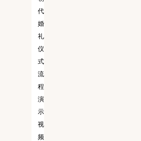
代
婚
礼
仪
式
流
程
演
示
视
频