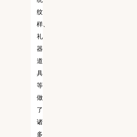
纹
样、
礼
器
道
具
等
做
了
诸
多