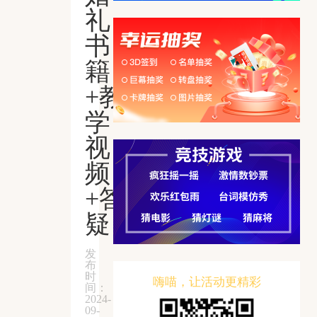
礼
书
籍
+教
学
视
频
+答
疑
发
布
时
嗨喵，让活动更精彩
间：
2024-
09-