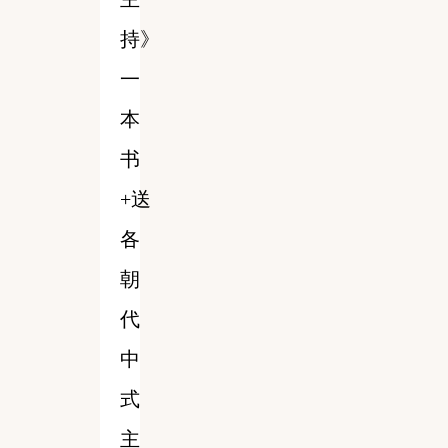
持》
一
本
书
+送
各
朝
代
中
式
主