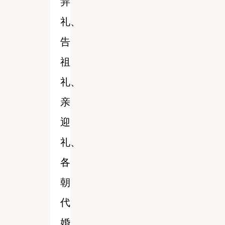
笄
礼、
告
祖
礼、
亲
迎
礼、
各
朝
代
婚