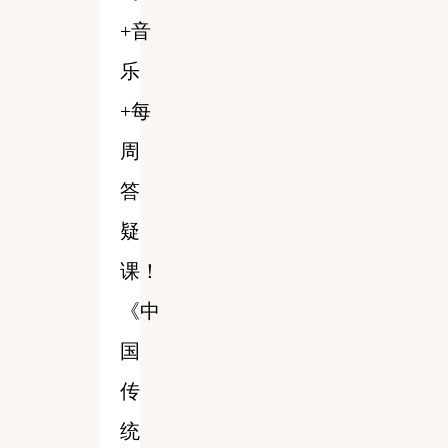
+音
乐
+每
周
答
疑
课！
《中
国
传
统