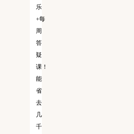
乐
+每
周
答
疑
课！
能
省
去
几
千