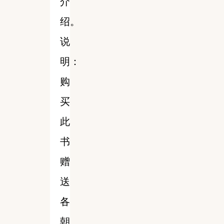
介
绍。
说
明：
购
买
此
书
赠
送
各
朝