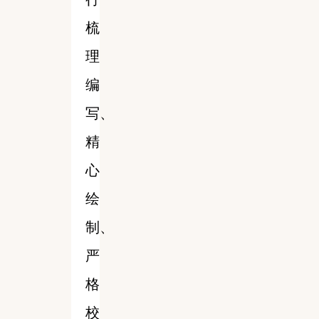
梳
理
编
写、
精
心
绘
制、
严
格
校