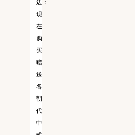
边：
现
在
购
买
赠
送
各
朝
代
中
式