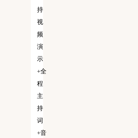
持
视
频
演
示
+全
程
主
持
词
+音