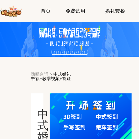
首页
免费试用
婚礼套餐
嗨喵台词
>
中式婚礼
书籍+教学视频+答疑
中
式
婚