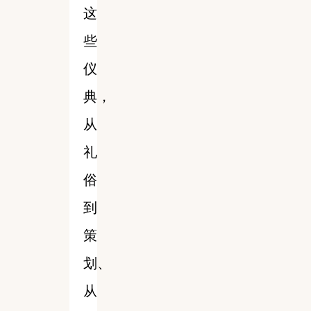
这
些
仪
典，
从
礼
俗
到
策
划、
从