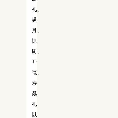
礼、
满
月、
抓
周、
开
笔、
寿
诞
礼
以