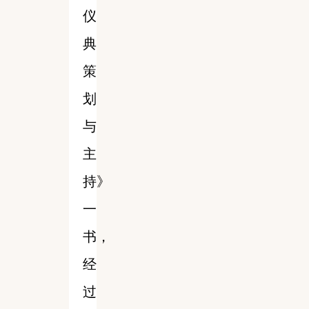
仪
典
策
划
与
主
持》
一
书，
经
过