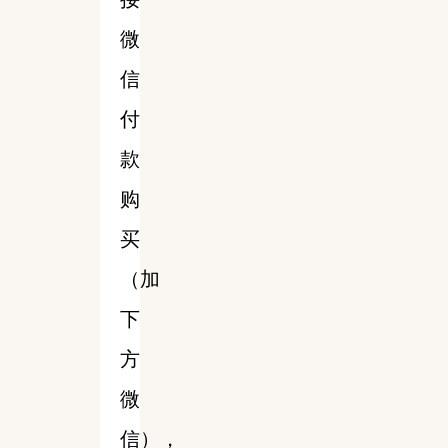
微
信
付
款
购
买
（加
下
方
微
信），