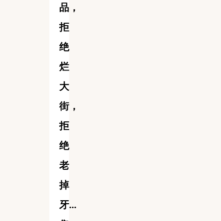
品，
拒
绝
烂
大
街，
拒
绝
老
掉
牙...