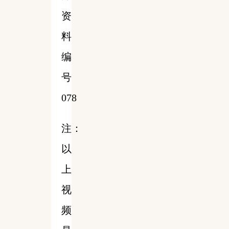
资
料
编
号
078
注：
以
上
视
频