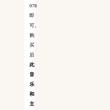
078
即
可。
购
买
后
此
音
乐
和
主