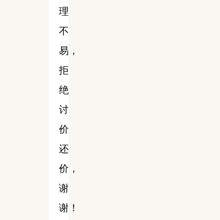
理
不
易，
拒
绝
讨
价
还
价，
谢
谢！