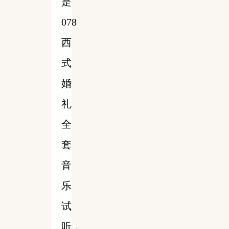
是
078
西
式
婚
礼
全
套
音
乐
试
听，