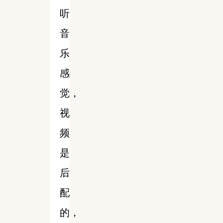
听
音
乐
感
觉，
视
频
是
后
配
的，