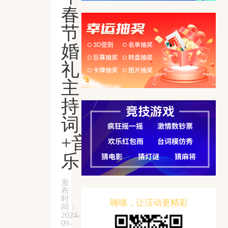
春
节
婚
礼
主
持
词
+音
乐
发
布
时
嗨喵，让活动更精彩
间：
2024-
09-