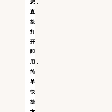
您，
直
接
打
开
即
用，
简
单
快
捷
方