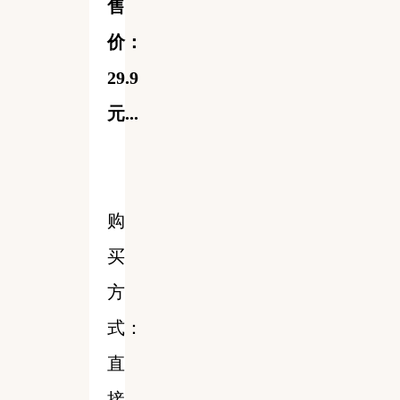
售
价：
29.9
元...
购
买
方
式：
直
接