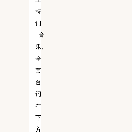
持
词
+音
乐。
全
套
台
词
在
下
方...