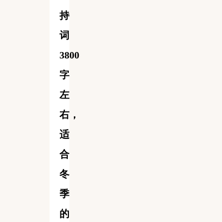
持
词
3800
字
左
右，
适
合
冬
季
的