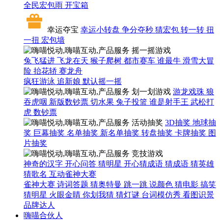
全民宏包雨
开宝箱
幸运夺宝
幸运小转盘
争分夺秒
猜宏包
转一转
扭
一扭
宏包墙
摇一摇游戏
兔飞猛进
飞龙在天
猴子爬树
都市赛车
谁最牛
滑雪大冒
险
抬花轿
赛龙舟
疯狂游泳
追新娘
默认摇一摇
划一划游戏
游龙戏珠
狼
吞虎咽
新版数钞票
切水果
兔子投篮
谁是射手王
武松打
虎
数钞票
活动抽奖
3D抽奖
地球抽
奖
巨幕抽奖
名单抽奖
新名单抽奖
转盘抽奖
卡牌抽奖
图
片抽奖
竞技游戏
神奇的汉字
开心问答
猜明星
开心猜成语
猜成语
猜英雄
猜歌名
互动雀神大赛
雀神大赛
诗词答题
猜奥特曼
跳一跳
说颜色
猜电影
搞笑
猜明星
火眼金睛
你划我猜
猜灯谜
台词模仿秀
看图识景
品牌达人
嗨喵合伙人