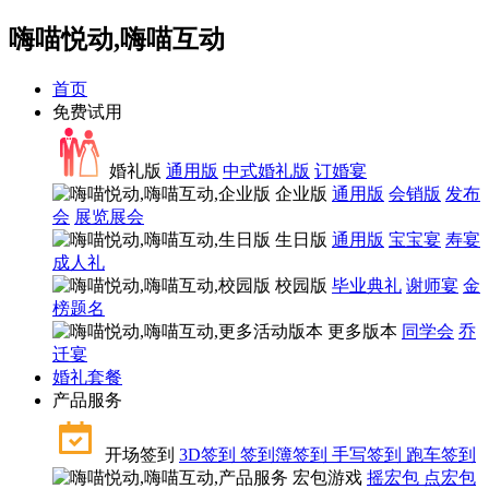
嗨喵悦动,嗨喵互动
首页
免费试用
婚礼版
通用版
中式婚礼版
订婚宴
企业版
通用版
会销版
发布
会
展览展会
生日版
通用版
宝宝宴
寿宴
成人礼
校园版
毕业典礼
谢师宴
金
榜题名
更多版本
同学会
乔
迁宴
婚礼套餐
产品服务
开场签到
3D签到
签到簿签到
手写签到
跑车签到
宏包游戏
摇宏包
点宏包