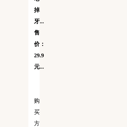
掉
牙...
售
价：
29.9
元...
购
买
方