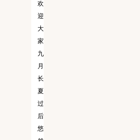
欢
迎
大
家
九
月
长
夏
过
后
悠