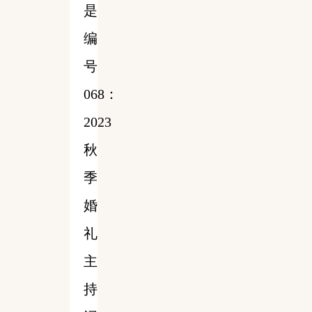
是
编
号
068：
2023
秋
季
婚
礼
主
持