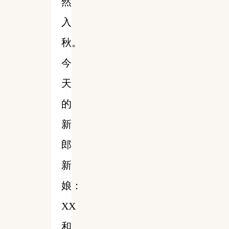
然
入
秋。
今
天
的
新
郎
新
娘：
XX
和