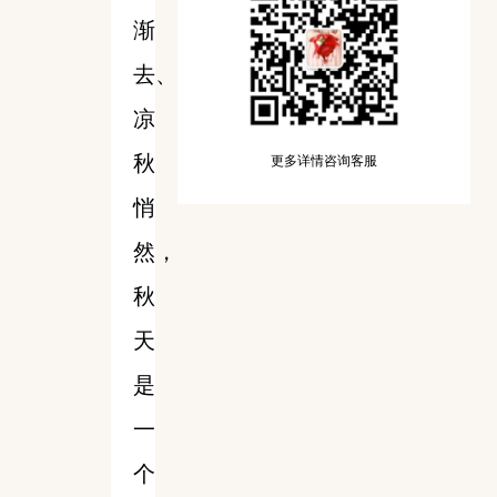
渐
去、
凉
秋
更多详情咨询客服
悄
然，
秋
天
是
一
个