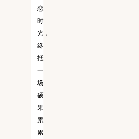
恋
时
光，
终
抵
一
场
硕
果
累
累