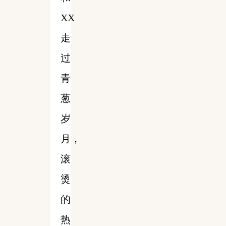
XX
走
过
青
葱
岁
月，
滚
烫
的
热