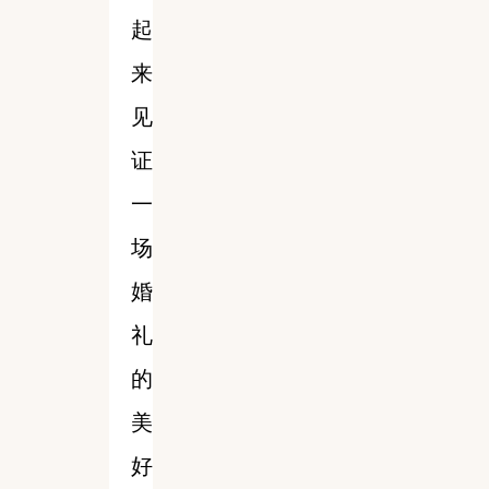
起
来
见
证
一
场
婚
礼
的
美
好