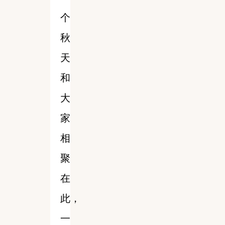
个
秋
天
和
大
家
相
聚
在
此，
一