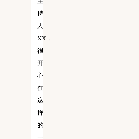
主
持
人
XX，
很
开
心
在
这
样
的
一