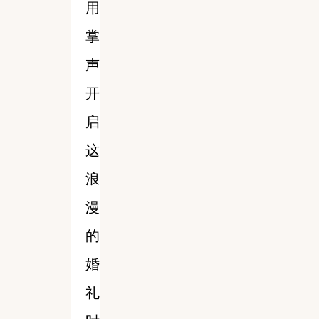
用
掌
声
开
启
这
浪
漫
的
婚
礼