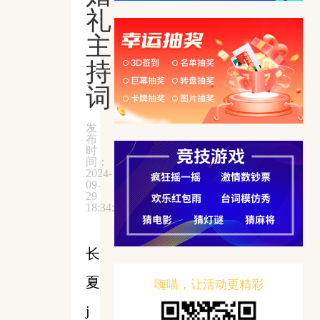
礼
主
持
词
发
布
时
间：
2024-
09-
29
18:34:58
长
夏
嗨喵，让活动更精彩
j