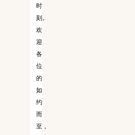
时
刻。
欢
迎
各
位
的
如
约
而
至，