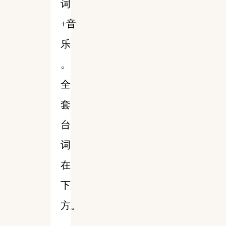
词
+音
乐
。
全
套
台
词
在
下
方。