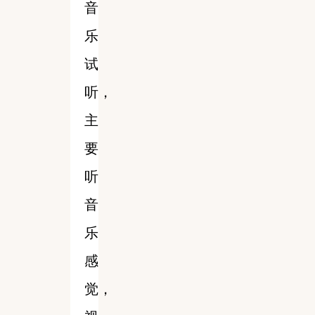
音
乐
试
听，
主
要
听
音
乐
感
觉，