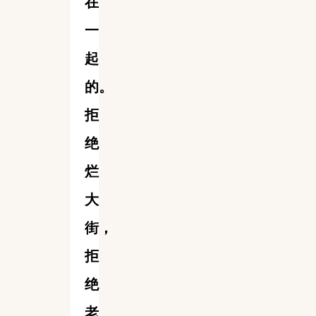
在
一
起
的。
拒
绝
烂
大
街，
拒
绝
老