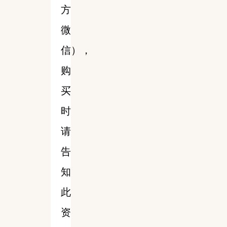
方
微
信），
购
买
时
请
告
知
此
资