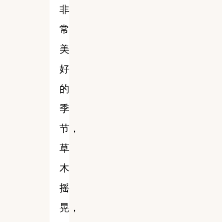
非
常
美
好
的
季
节，
草
木
摇
晃，