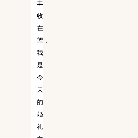
丰
收
在
望，
我
是
今
天
的
婚
礼