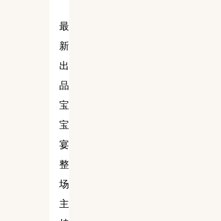
最
新
出
品
宝
宝
宴
整
场
主