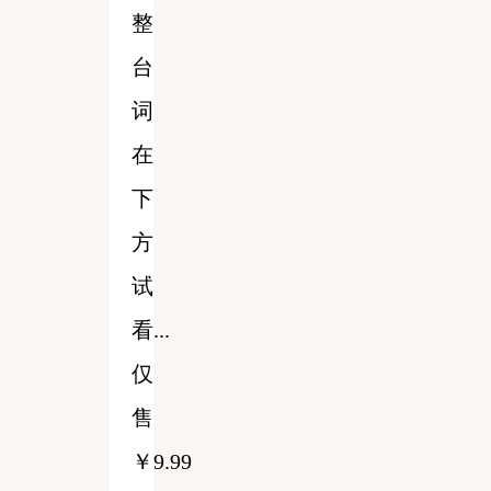
整
台
词
在
下
方
试
看...
仅
售
￥9.99