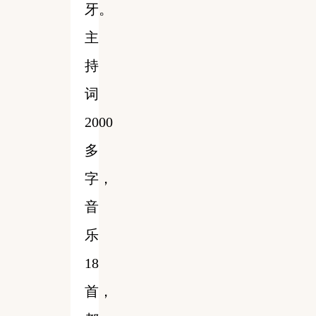
牙。
主
持
词
2000
多
字，
音
乐
18
首，