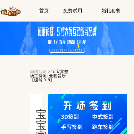
首页
免费试用
婚礼套餐
嗨喵台词
>
宝宝宴整
场主持词+全套音乐
【编号:019】
宝
宝