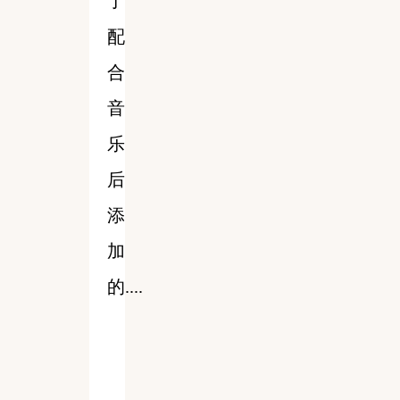
了
配
合
音
乐
后
添
加
的....