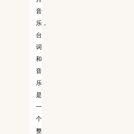
音
乐，
台
词
和
音
乐
是
一
个
整