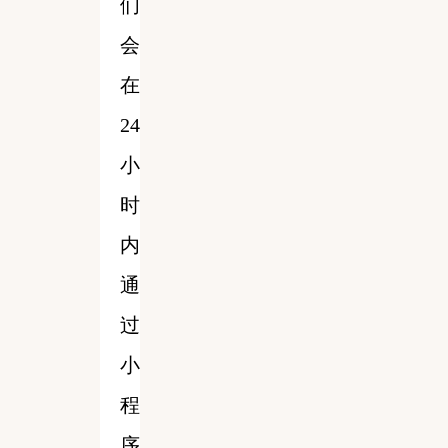
们
会
在
24
小
时
内
通
过
小
程
序