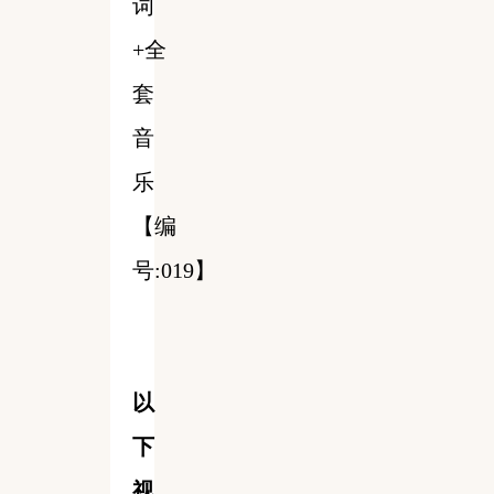
词
+全
套
音
乐
【编
号:019】
以
下
视