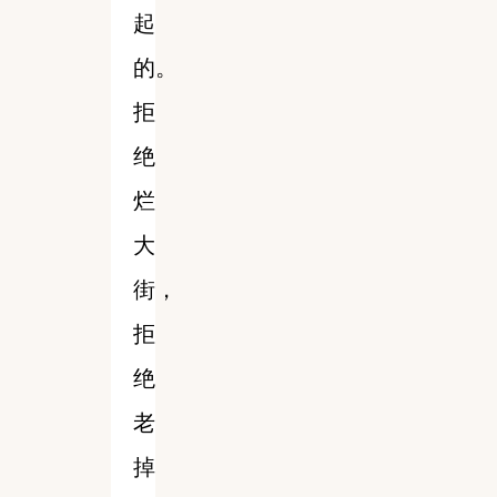
起
的。
拒
绝
烂
大
街，
拒
绝
老
掉