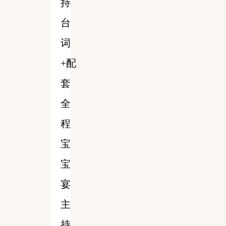
持
台
词
+配
套
全
程
宝
宝
宴
主
持