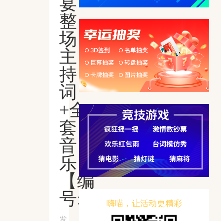
宴
整
场
主
持
词
+全
套
音
乐
【编
号:019】
嗨喵，让活动更精彩
发