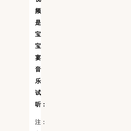
频
是
宝
宝
宴
音
乐
试
听：
注：